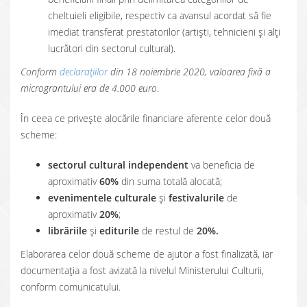
cheltuieli eligibile, respectiv ca avansul acordat să fie
imediat transferat prestatorilor (artiști, tehnicieni și alți
lucrători din sectorul cultural).
Conform
declarațiilor
din 18 noiembrie 2020, valoarea fixă a
micrograntului era de 4.000 euro
.
În ceea ce privește alocările financiare aferente celor două
scheme:
sectorul cultural independent
va beneficia de
aproximativ
60%
din suma totală alocată;
evenimentele culturale
și
festivalurile
de
aproximativ
20%
;
librăriile
și
editurile
de restul de
20%.
Elaborarea celor două scheme de ajutor a fost finalizată, iar
documentația a fost avizată la nivelul Ministerului Culturii,
conform comunicatului.