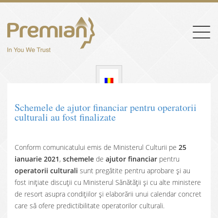
Togg
navig
Schemele de ajutor financiar pentru operatorii
culturali au fost finalizate
Conform comunicatului emis de Ministerul Culturii pe
25
ianuarie 2021
,
schemele
de
ajutor financiar
pentru
operatorii culturali
sunt pregătite pentru aprobare și au
fost inițiate discuții cu Ministerul Sănătății și cu alte ministere
de resort asupra condițiilor și elaborării unui calendar concret
care să ofere predictibilitate operatorilor culturali.