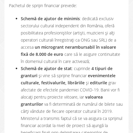
Pachetul de sprijin financiar prevede:
Schemă de ajutor de minimis
: dedicată exclusiv
sectorului cultural independent din România, oferă
posibilitatea profesioniștilor (artiști, muzicieni și alți
operatori culturali înregistrați ca ONG sau SRL) de a
accesa
un microgrant nerambursabil în valoare
fixă de 8.000 de euro
care să le asigure continuitate
în domeniul cultural în care activează;
Schemă de ajutor de stat
: cuprinde
4 tipuri de
granturi
și vine să sprijine financiar
evenimentele
culturale, festivalurile, librăriile
și
editurile
grav
afectate de efectele pandemiei COVID-19. Banii vor fi
alocați pentru proiecte viitoare, iar
valoarea
granturilor
va fi determinată de numărul de bilete sau
cărți vândute de fiecare operator cultural în 2019.
Ministerul a transmis faptul că se va asigura ca sprijinul
financiar acordat la nivel de proiect să ajungă la
beneficiarii finali prin delimitarea categoriilor de