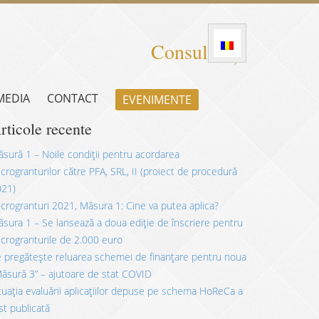
Consultanță
 MEDIA
CONTACT
EVENIMENTE
rticole recente
sură 1 – Noile condiții pentru acordarea
crogranturilor către PFA, SRL, II (proiect de procedură
021)
crogranturi 2021, Măsura 1: Cine va putea aplica?
sura 1 – Se lansează a doua ediție de înscriere pentru
crogranturile de 2.000 euro
 pregătește reluarea schemei de finanțare pentru noua
ăsură 3” – ajutoare de stat COVID
tuația evaluării aplicațiilor depuse pe schema HoReCa a
st publicată