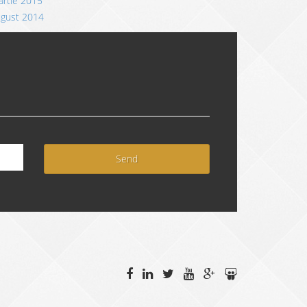
rtie 2015
ugust 2014
Send