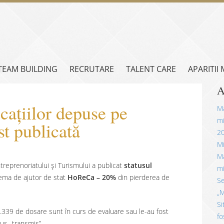
TEAM BUILDING
RECRUTARE
TALENT CARE
APARITII
A
icațiilor depuse pe
Mă
mi
t publicată
2
Mi
Mă
treprenoriatului şi Turismului a publicat
statusul
mi
ema de ajutor de stat
HoReCa – 20%
din pierderea de
Se
„M
Si
.339 de dosare sunt în curs de evaluare sau le-au fost
fo
tus „transmis”.