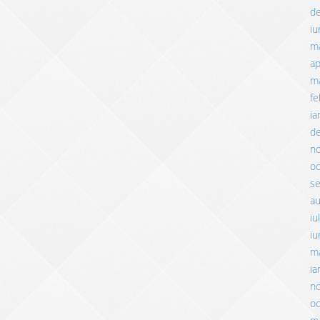
d
iu
m
ap
ma
fe
ia
d
n
o
s
a
iu
iu
m
ia
n
o