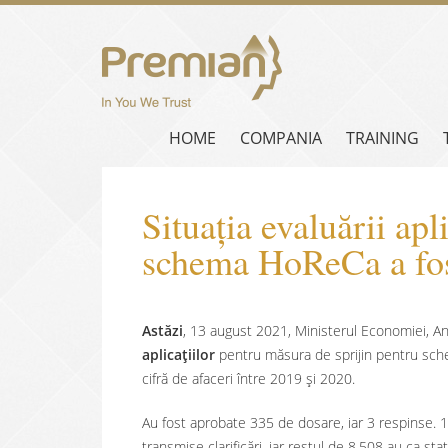
HOME
COMPANIA
TRAINING
Situația evaluării apl
schema HoReCa a fos
Astăzi
, 13 august 2021, Ministerul Economiei, An
aplicațiilor
pentru măsura de sprijin pentru sch
cifră de afaceri între 2019 și 2020.
Au fost aprobate 335 de dosare, iar 3 respinse. 1
transmise clarificări, iar restul de 8.508 au ca sta