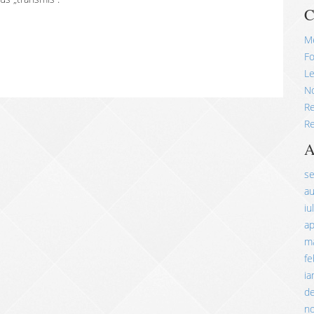
C
M
Fo
Le
No
R
Re
A
s
a
iu
ap
ma
fe
ia
d
n