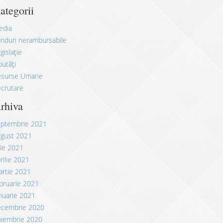
ategorii
edia
nduri nerambursabile
gislație
utăți
esurse Umane
crutare
rhiva
eptembrie 2021
ugust 2021
lie 2021
rilie 2021
rtie 2021
bruarie 2021
nuarie 2021
ecembrie 2020
oiembrie 2020