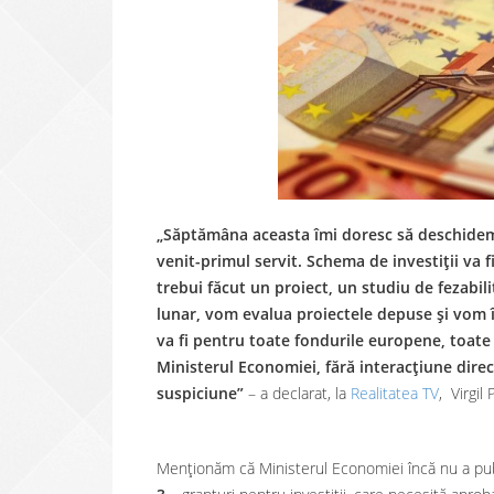
„Săptămâna aceasta îmi doresc să deschidem 
venit-primul servit. Schema de investiții va f
trebui făcut un proiect, un studiu de fezabil
lunar, vom evalua proiectele depuse și vom î
va fi pentru toate fondurile europene, toate
Ministerul Economiei, fără interacțiune direc
suspiciune”
– a declarat, la
Realitatea TV
, Virgil
Menționăm că Ministerul Economiei încă nu a pub