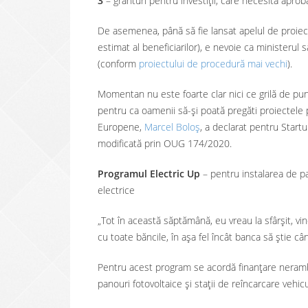
3
– granturi pentru investiții, care necesită aproba
De asemenea, până să fie lansat apelul de proiec
estimat al beneficiarilor), e nevoie ca ministerul 
(conform
proiectului de procedură mai vechi
).
Momentan nu este foarte clar nici ce grilă de punct
pentru ca oamenii să-și poată pregăti proiectele p
Europene,
Marcel Boloș
, a declarat pentru Start
modificată prin OUG 174/2020.
Programul Electric Up
– pentru instalarea de pa
electrice
„Tot în această săptămână, eu vreau la sfârșit, vi
cu toate băncile, în așa fel încât banca să știe câ
Pentru acest program se acordă finanțare neramb
panouri fotovoltaice și stații de reîncarcare vehicu