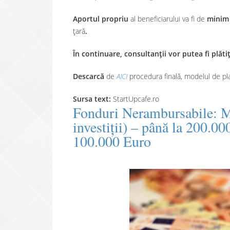
Aportul propriu
al beneficiarului va fi de
minim
țară
.
În continuare, consultanții vor putea fi plăt
Descarcă
de
AICI
procedura finală, modelul de pl
Sursa text:
StartUpcafe.ro
Fonduri Nerambursabile: Mă
investiții) – până la 200.00
100.000 Euro