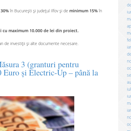
d
 30%
în București și județul Ilfov și de
minimum 15%
în
iu
m
ap
iți cu maximum 10.000 de lei din proiect.
ma
fe
an de investiții și alte documente necesare.
ia
d
n
sura 3 (granturi pentru
o
0 Euro și Electric-Up – până la
s
a
iu
iu
m
ia
n
o