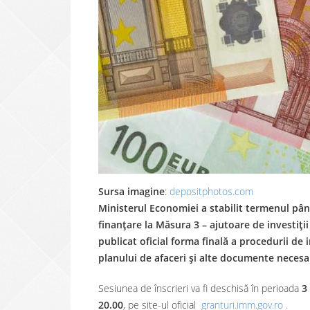
Sursa imagine
:
depositphotos.com
Ministerul Economiei a stabilit termenul pân
finanțare la Măsura 3 – ajutoare de investiț
publicat oficial forma finală a procedurii d
planului de afaceri și alte documente necesa
Sesiunea de înscrieri va fi deschisă în perioada
3
20.00
, pe site-ul oficial
granturi.imm.gov.ro .