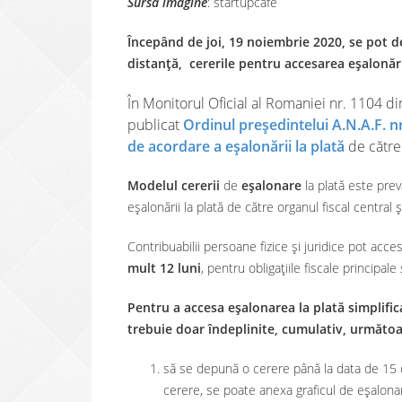
Sursa imagine
: startupcafe
Începând de joi, 19 noiembrie 2020, se pot d
distanță, cererile pentru accesarea eșalonării
În Monitorul Oficial al Romaniei nr. 1104 d
publicat
Ordinul președintelui A.N.A.F. n
de acordare a eșalonării la plată
de către 
Modelul cererii
de
eșalonare
la plată este pre
eșalonării la plată de către organul fiscal central
Contribuabilii persoane fizice și juridice pot acce
mult 12 luni
, pentru obligațiile fiscale principal
Pentru a accesa eșalonarea la plată simplifica
trebuie doar îndeplinite, cumulativ, următoar
să se depună o cerere până la data de 15 
cerere, se poate anexa graficul de eşalona