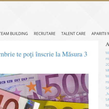
TEAM BUILDING
RECRUTARE
TALENT CARE
APARITII
A
mbrie te poți înscrie la Măsura 3
Mă
mi
2
Mi
Mă
mi
Se
„M
Si
fo