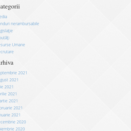
ategorii
edia
nduri nerambursabile
gislație
utăți
esurse Umane
crutare
rhiva
eptembrie 2021
ugust 2021
lie 2021
rilie 2021
rtie 2021
bruarie 2021
nuarie 2021
ecembrie 2020
oiembrie 2020