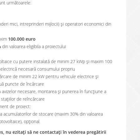
unt următoarele:
deri mici, intreprinderi mijlocii) și operatori economici din
xim
100.000 euro
%
din valoarea eligibila a proiectului
ovoltaice cu putere instalată de minim 27 kWp și maxim 100
electrică necesară consumului propriu
ncărcare de minim 22 kW pentru vehicule electrice şi
ouă puncte de încărcare
ea avizelor necesare, montarea şi punerea în funcţiune a
 staţiilor de reîncărcare
ment de proiect:
iția acumulatorilor de stocare (maxim 30% din valoarea
otovoltaice), opțional.
, nu ezitați să ne contactați în vederea pregătirii