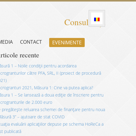
Consultanță
 MEDIA
CONTACT
EVENIMENTE
rticole recente
sură 1 – Noile condiții pentru acordarea
crogranturilor către PFA, SRL, II (proiect de procedură
021)
crogranturi 2021, Măsura 1: Cine va putea aplica?
sura 1 – Se lansează a doua ediție de înscriere pentru
crogranturile de 2.000 euro
 pregătește reluarea schemei de finanțare pentru noua
ăsură 3” – ajutoare de stat COVID
tuația evaluării aplicațiilor depuse pe schema HoReCa a
st publicată