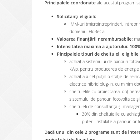
Principalele coordonate
ale acestui program s
Solicitanți eligibili:
IMM-uri (microintreprinderi, intreprin
domeniul HoReCa
Valoarea finanțării nerambursabile:
ma
Intensitatea maximă a ajutorului: 100
Pincipalele tipuri de cheltuieli eligibile
:
achiziţia sistemului de panouri fot
kWp, pentru producerea de energie 
achiziţia a cel puțin o staţie de reî
electrice hibrid plug-in, cu minim d
cheltuielile cu proiectarea, obținer
sistemului de panouri fotovoltaice și
cheltuieli de consultanță și manage
30% din cheltuielile cu achiz
puterii instalate a panourilor f
Dacă unul din cele 2 programe sunt de interes
proiectului de finanțare.