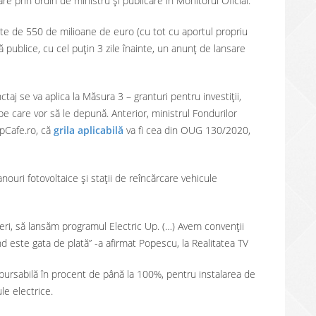
re prin ordin de ministru și publicare în Monitorul Oficial.
te de 550 de milioane de euro (cu tot cu aportul propriu
să publice, cu cel puțin 3 zile înainte, un anunț de lansare
aj se va aplica la Măsura 3 – granturi pentru investiții,
e care vor să le depună. Anterior, ministrul Fondurilor
upCafe.ro, că
grila aplicabilă
va fi cea din OUG 130/2020,
nouri fotovoltaice şi staţii de reîncărcare vehicule
neri, să lansăm programul Electric Up. (…) Avem convenții
nd este gata de plată” -a afirmat Popescu, la Realitatea TV
ursabilă în procent de până la 100%, pentru instalarea de
le electrice.