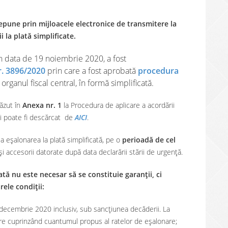
epune prin mijloacele electronice de transmitere la
 la plată simplificate.
in data de 19 noiembrie 2020, a fost
r. 3896/2020
prin care a fost aprobată
procedura
organul fiscal central, în formă simplificată.
văzut în
Anexa nr. 1
la Procedura de aplicare a acordării
 și poate fi descărcat de
AICI
.
sa eșalonarea la plată simplificată, pe o
perioadă de cel
e și accesorii datorate după data declarării stării de urgență.
tă nu este necesar să se constituie garanții, ci
ele condiții:
decembrie 2020 inclusiv, sub sancțiunea decăderii. La
re cuprinzând cuantumul propus al ratelor de eşalonare;