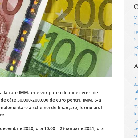
C
M
Fo
Le
No
R
Re
A
s
a
iu
ă la care IMM-urile vor putea depune cereri de
ap
ii de câte 50.000-200.000 de euro pentru IMM. S-a
ma
e implementare a schemei de finanțare, formularul
fe
re.
ia
d
 decembrie 2020, ora 10.00 – 29 ianuarie 2021, ora
n