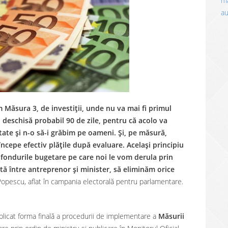
ma
a
Măsura 3, de investiții, unde nu va mai fi primul
i deschisă probabil 90 de zile, pentru că acolo va
itate și n-o să-i grăbim pe oameni. Și, pe măsură,
ncepe efectiv plățile după evaluare. Același principiu
 fondurile bugetare pe care noi le vom derula prin
tă între antreprenor și minister, să eliminăm orice
 Popescu, aflat în campania electorală pentru parlamentare.
licat forma finală a procedurii de implementare a
Măsurii