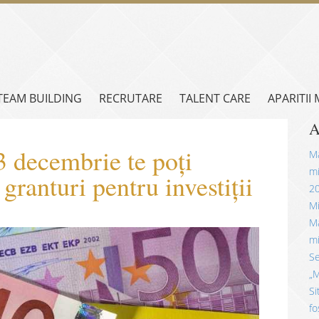
TEAM BUILDING
RECRUTARE
TALENT CARE
APARITII
A
3 decembrie te poți
Mă
mi
granturi pentru investiții
2
Mi
Mă
mi
Se
„M
Si
fo