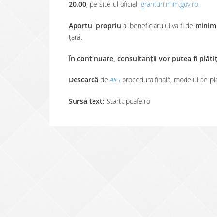
20.00
, pe site-ul oficial
granturi.imm.gov.ro .
Aportul propriu
al beneficiarului va fi de
minim
țară
.
În continuare, consultanții vor putea fi plăt
Descarcă
de
AICI
procedura finală, modelul de pl
Sursa text:
StartUpcafe.ro