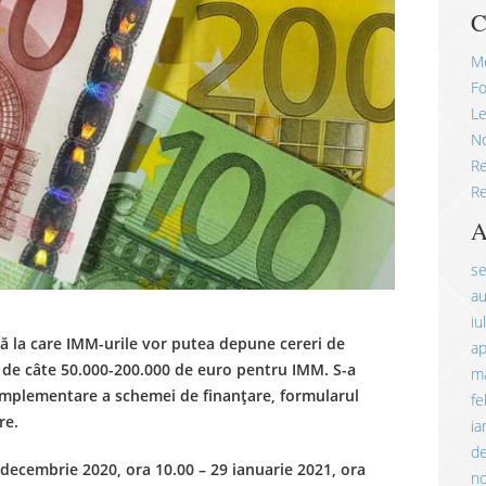
C
M
Fo
Le
No
R
Re
A
s
a
iu
ă la care IMM-urile vor putea depune cereri de
ap
ii de câte 50.000-200.000 de euro pentru IMM. S-a
ma
e implementare a schemei de finanțare, formularul
fe
re.
ia
d
 decembrie 2020, ora 10.00 – 29 ianuarie 2021, ora
n