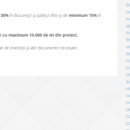
d
iu
 30%
în București și județul Ilfov și de
minimum 15%
în
m
ap
ma
iți cu maximum 10.000 de lei din proiect.
fe
ia
an de investiții și alte documente necesare.
d
n
o
s
a
iu
iu
m
ia
n
o