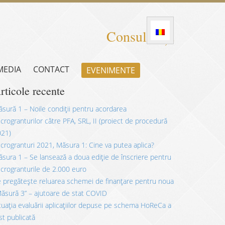
Consultanță
 MEDIA
CONTACT
EVENIMENTE
rticole recente
sură 1 – Noile condiții pentru acordarea
crogranturilor către PFA, SRL, II (proiect de procedură
021)
crogranturi 2021, Măsura 1: Cine va putea aplica?
sura 1 – Se lansează a doua ediție de înscriere pentru
crogranturile de 2.000 euro
 pregătește reluarea schemei de finanțare pentru noua
ăsură 3” – ajutoare de stat COVID
tuația evaluării aplicațiilor depuse pe schema HoReCa a
st publicată