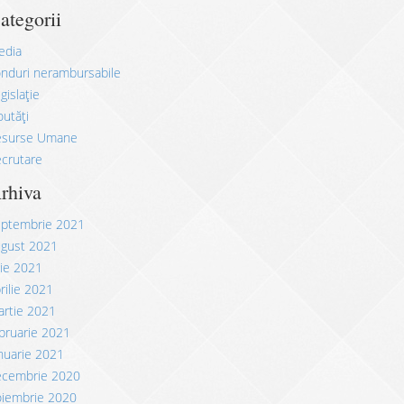
ategorii
edia
nduri nerambursabile
gislație
utăți
esurse Umane
crutare
rhiva
eptembrie 2021
ugust 2021
lie 2021
rilie 2021
rtie 2021
bruarie 2021
nuarie 2021
ecembrie 2020
oiembrie 2020