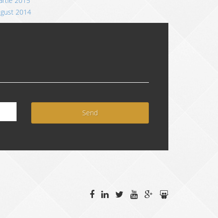
rtie 2015
ugust 2014
Send