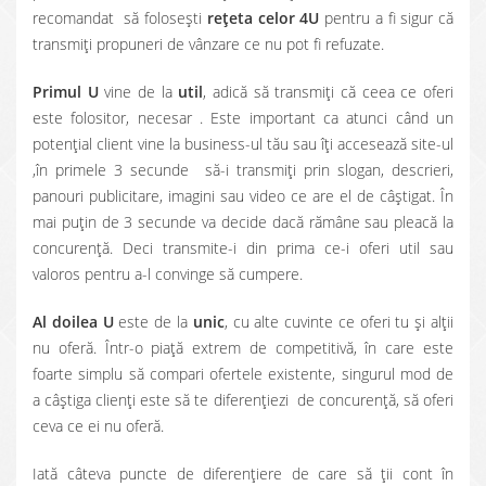
recomandat să foloseşti
reţeta celor 4U
pentru a fi sigur că
transmiţi propuneri de vânzare ce nu pot fi refuzate.
Primul U
vine de la
util
, adică să transmiţi că ceea ce oferi
este folositor, necesar . Este important ca atunci când un
potenţial client vine la business-ul tău sau îţi accesează site-ul
,în primele 3 secunde să-i transmiţi prin slogan, descrieri,
panouri publicitare, imagini sau video ce are el de câştigat. În
mai puţin de 3 secunde va decide dacă rămâne sau pleacă la
concurenţă. Deci transmite-i din prima ce-i oferi util sau
valoros pentru a-l convinge să cumpere.
Al doilea U
este de la
unic
, cu alte cuvinte ce oferi tu şi alţii
nu oferă. Într-o piaţă extrem de competitivă, în care este
foarte simplu să compari ofertele existente, singurul mod de
a câştiga clienţi este să te diferenţiezi de concurenţă, să oferi
ceva ce ei nu oferă.
Iată câteva puncte de diferenţiere de care să ţii cont în