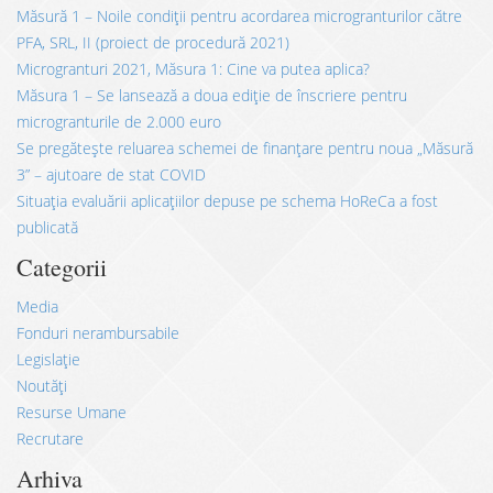
Măsură 1 – Noile condiții pentru acordarea microgranturilor către
PFA, SRL, II (proiect de procedură 2021)
Microgranturi 2021, Măsura 1: Cine va putea aplica?
Măsura 1 – Se lansează a doua ediție de înscriere pentru
microgranturile de 2.000 euro
Se pregătește reluarea schemei de finanțare pentru noua „Măsură
3” – ajutoare de stat COVID
Situația evaluării aplicațiilor depuse pe schema HoReCa a fost
publicată
Categorii
Media
Fonduri nerambursabile
Legislație
Noutăți
Resurse Umane
Recrutare
Arhiva