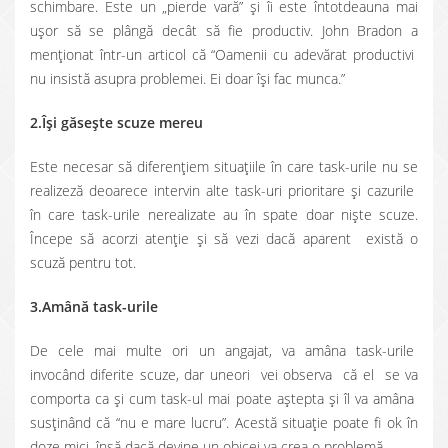
schimbare. Este un „pierde vară” şi îi este întotdeauna mai
uşor să se plângă decât să fie productiv. John Bradon a
menţionat într-un articol că “Oamenii cu adevărat productivi
nu insistă asupra problemei. Ei doar îşi fac munca.”
2.Îşi găseşte scuze mereu
Este necesar să diferenţiem situaţiile în care task-urile nu se
realizeză deoarece intervin alte task-uri prioritare şi cazurile
în care task-urile nerealizate au în spate doar nişte scuze.
Începe să acorzi atenţie şi să vezi dacă aparent există o
scuză pentru tot.
3.Amână task-urile
De cele mai multe ori un angajat, va amâna task-urile
invocând diferite scuze, dar uneori vei observa că el se va
comporta ca şi cum task-ul mai poate aştepta şi îl va amâna
susţinând că “nu e mare lucru”. Acestă situaţie poate fi ok în
doze mici, însă dacă devine un obicei va crea o problemă.