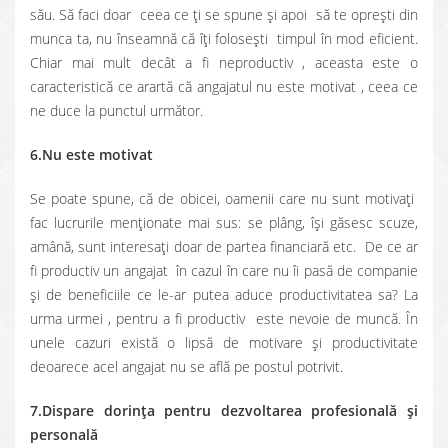
său. Să faci doar ceea ce ţi se spune şi apoi să te opreşti din
munca ta, nu înseamnă că îţi foloseşti timpul în mod eficient.
Chiar mai mult decât a fi neproductiv , aceasta este o
caracteristică ce arartă că angajatul nu este motivat , ceea ce
ne duce la punctul următor.
6.Nu este motivat
Se poate spune, că de obicei, oamenii care nu sunt motivaţi
fac lucrurile menţionate mai sus: se plâng, îşi găsesc scuze,
amână, sunt interesaţi doar de partea financiară etc. De ce ar
fi productiv un angajat în cazul în care nu îi pasă de companie
şi de beneficiile ce le-ar putea aduce productivitatea sa? La
urma urmei , pentru a fi productiv este nevoie de muncă. În
unele cazuri există o lipsă de motivare şi productivitate
deoarece acel angajat nu se află pe postul potrivit.
7.Dispare dorinţa pentru dezvoltarea profesională şi
personală