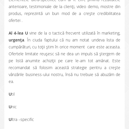
anterioare, testimoniale de la clienţi, video demo, mostre din
produs, reprezintă un bun mod de a creşte credibilitatea
ofertei .
Al 4-lea U
vine de la o tactică frecvent utilizată în marketing,
urgenţa
. În ciuda faptului că nu am notat undeva lista de
cumpărături, cu toţii ştim în orice moment care este aceasta.
Ofertele limitate reuşesc să ne dea un impuls să ştergem de
pe listă anumite achiziţii pe care le-am tot amânat. Este
recomandat să folosim această strategie pentru a creşte
vânzările business-ului nostru, însă nu trebuie să abuzăm de
ea.
U
til
U
nic
U
ltra –specific