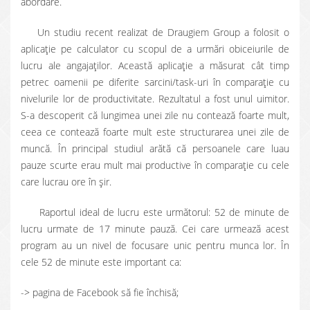
abordare.
Un studiu recent realizat de Draugiem Group a folosit o
aplicație pe calculator cu scopul de a urmări obiceiurile de
lucru ale angajaților. Această aplicație a măsurat cât timp
petrec oamenii pe diferite sarcini/task-uri în comparație cu
nivelurile lor de productivitate. Rezultatul a fost unul uimitor.
S-a descoperit că lungimea unei zile nu contează foarte mult,
ceea ce contează foarte mult este structurarea unei zile de
muncă. În principal studiul arătă că persoanele care luau
pauze scurte erau mult mai productive în comparație cu cele
care lucrau ore în șir.
Raportul ideal de lucru este următorul: 52 de minute de
lucru urmate de 17 minute pauză. Cei care urmează acest
program au un nivel de focusare unic pentru munca lor. În
cele 52 de minute este important ca:
-> pagina de Facebook să fie închisă;