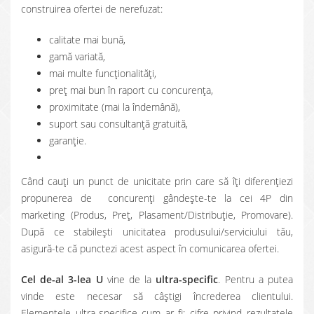
construirea ofertei de nerefuzat:
calitate mai bună,
gamă variată,
mai multe funcţionalităţi,
preţ mai bun în raport cu concurenţa,
proximitate (mai la îndemână),
suport sau consultanţă gratuită,
garanţie.
Când cauţi un punct de unicitate prin care să îţi diferenţiezi
propunerea de concurenţi gândeşte-te la cei 4P din
marketing (Produs, Preţ, Plasament/Distribuţie, Promovare).
După ce stabileşti unicitatea produsului/serviciului tău,
asigură-te că punctezi acest aspect în comunicarea ofertei.
Cel de-al 3-lea U
vine de la
ultra-specific
. Pentru a putea
vinde este necesar să câştigi încrederea clientului.
Elementele ultra-specifice cum ar fi: cifre privind rezultatele