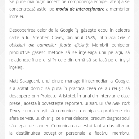
Se pune mai puțin accent pe componența echipei, atenția se
concentrează astfel pe
modul de interacționare
a membrilor
între ei.
Descoperirea celor de la Google își găsește ecoul în celebra
carte a lui Stephen Covey, din anul
1989
, intitulată
Cele 7
obiceiuri ale oamenilor foarte eficienți:
Membrii echipelor
productive găsesc metode să se înțeleagă unii pe alții, să
relaționeze între ei și în cele din urmă să se facă pe ei înșiși
înțeleși.
Matt Sakaguchi, unul dintre managerii intermediari ai Google,
s-a arătat dornic să pună în practică ceea ce au reușit să
descopere prin Proiectul Aristotel. În unul din interviurile date
presei, acesta îi povestește reporterului ziarului
The New York
Times,
cum a reușit să comunice cu echipa sa probleme din
afara serviciului, chiar și cele mai delicate, precum diagnosticul
său legat de cancer. Comunicarea acestui fapt a dus ulterior
la destăinuirea poveștilor personale a fiecărui membru,