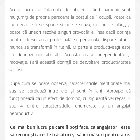
Acest lucru se întâmplă de obicei când oamenii sunt
mulţumiţi de propria persoană la postul ce îl ocupă. Poate că
fac ceea ce li se spune şi nu se scuză, nici nu se plâng şi
poate că uneori rezolvă singuri provocările, însă dacă dorinţa
pentru dezvoltarea profesinală şi personală dispare atunci
munca se transformă în rutină. O parte a productivităţii este
să deprinzi noi abilităţi. Aceasta arată independenţă şi
motivaţie. Fără această dorinţă de dezvoltare productivitatea
va lipsi.
După cum se poate observa, caracteristicile menţionate mai
sus se corelează între ele şi sunt în lanţ. Aproape că
funcţionează ca un efect de domino, cu siguranţă vei regăsi 3
sau 4 dintre caracteristicile enumerate la un angajat
neproductiv.
Cel mai bun lucru pe care îl poţi face, ca angajator , este
să recunoşti aceste trăsături şi să iei măsuri pentru a re-