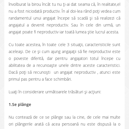
învolburat la birou încât tu nu ţi-ai dat seama că, în realitate,el
nu a fost niciodată productiv. În al doi-lea rând poţi vedea cum
randamentul unui angajat începe să scadă şi să realizezi că
angajatul a devenit neproductiv. Sau în cele din urmă, un
angajat poate fi neproductiv iar toată lumea ştie lucrul acesta.
Cu toate acestea, în toate cele 3 situaţii, caracteristicile sunt
aceleaşi. De ce şi cum ajung angajaţii să fie neproductivi este
o poveste diferită, dar pentru angajatori totul începe cu
abilitatea de a recunoaşte unele dintre aceste caracteristici.
Dacă poţi să recunoşti un angajat neproductiv , atunci este
primul pas pentru a face schimbări.
Luaţi în considerare următoarele trăsături şi acţiuni:
1.Se plânge
Nu contează de ce se plânge sau la cine, de cele mai multe
ori plângerile arată că acea persoană nu este dispusă la o