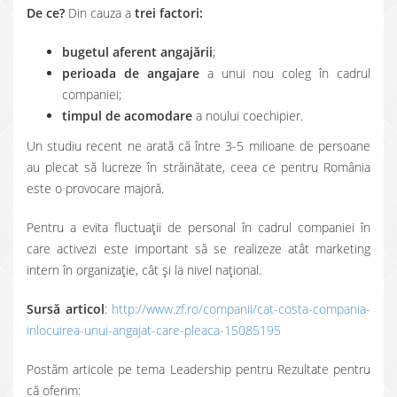
De ce?
Din cauza a
trei factori:
bugetul aferent angajării
;
perioada de angajare
a unui nou coleg în cadrul
companiei;
timpul de acomodare
a noului coechipier.
Un studiu recent ne arată că între 3-5 milioane de persoane
au plecat să lucreze în străinătate, ceea ce pentru România
este o provocare majoră.
Pentru a evita fluctuații de personal în cadrul companiei în
care activezi este important să se realizeze atât marketing
intern în organizație, cât și la nivel național.
Sursă articol
:
http://www.zf.ro/companii/cat-costa-compania-
inlocuirea-unui-angajat-care-pleaca-15085195
Postăm articole pe tema Leadership pentru Rezultate pentru
că oferim: