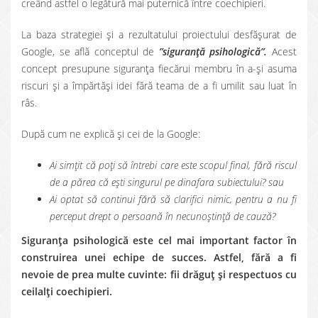
creând astfel o legătură mai puternică între coechipieri.
La baza strategiei și a rezultatului proiectului desfășurat de
Google, se află conceptul de
”siguranță psihologică”.
Acest
concept presupune siguranța fiecărui membru în a-și asuma
riscuri și a împărtăși idei fără teama de a fi umilit sau luat în
râs.
După cum ne explică și cei de la Google:
Ai simțit că poți să întrebi care este scopul final, fără riscul
de a părea că ești singurul pe dinafara subiectului? sau
Ai optat să continui fără să clarifici nimic, pentru a nu fi
perceput drept o persoană în necunoștință de cauză?
Siguranța psihologică este cel mai important factor în
construirea unei echipe de succes. Astfel, fără a fi
nevoie de prea multe cuvinte: fii drăguț și respectuos cu
ceilalți coechipieri.