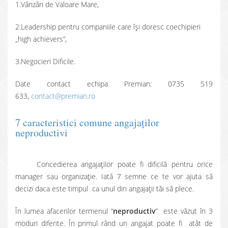
1.Vânzări de Valoare Mare,
2.Leadership pentru companiile care îşi doresc coechipieri
„high achievers”,
3.Negocieri Dificile.
Date contact echipa Premian: 0735 519
633,
contact@premian.ro
7 caracteristici comune angajaţilor
neproductivi
Concedierea angajaţilor poate fi dificilă pentru orice
manager sau organizaţie. Iată 7 semne ce te vor ajuta să
decizi daca este timpul ca unul din angajaţii tăi să plece.
În lumea afacerilor termenul “
neproductiv
” este văzut în 3
moduri diferite. În primul rând un angajat poate fi atât de