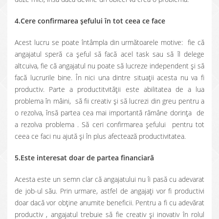
4.Cere confirmarea şefului în tot ceea ce face
Acest lucru se poate întâmpla din următoarele motive: fie că
angajatul speră ca şeful să facă acel task sau să îl delege
altcuiva, fie că angajatul nu poate să lucreze independent şi să
facă lucrurile bine. În nici una dintre situaţii acesta nu va fi
productiv. Parte a productitvităţii este abilitatea de a lua
problema în mâini, să fii creativ şi să lucrezi din greu pentru a
o rezolva, însă partea cea mai importantă rămâne dorinţa de
a rezolva problema . Să ceri confirmarea şefului pentru tot
ceea ce faci nu ajută şi în plus afectează productivitatea.
5.Este interesat doar de partea financiară
Acesta este un semn clar că angajatului nu îi pasă cu adevarat
de job-ul său. Prin urmare, astfel de angajaţi vor fi productivi
doar dacă vor obţine anumite beneficii. Pentru a fi cu adevărat
productiv , angajatul trebuie să fie creativ şi inovativ în rolul