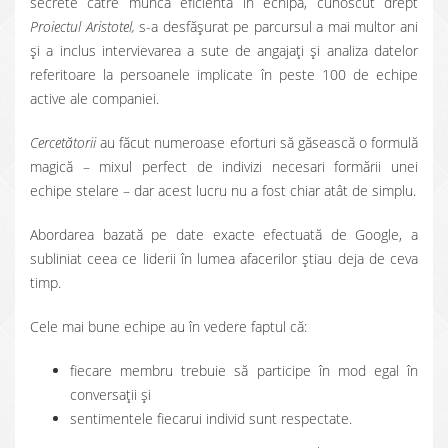
secrete către munca eficientă în echipă, cunoscut drept
Proiectul Aristotel,
s-a desfășurat pe parcursul a mai multor ani
și a inclus intervievarea a sute de angajați și analiza datelor
referitoare la persoanele implicate în peste 100 de echipe
active ale companiei.
Cercetătorii
au făcut numeroase eforturi să găsească o formulă
magică – mixul perfect de indivizi necesari formării unei
echipe stelare – dar acest lucru nu a fost chiar atât de simplu.
Abordarea bazată pe date exacte efectuată de Google, a
subliniat ceea ce liderii în lumea afacerilor știau deja de ceva
timp.
Cele mai bune echipe au în vedere faptul că:
fiecare membru trebuie să participe în mod egal în
conversații și
sentimentele fiecarui individ sunt respectate.