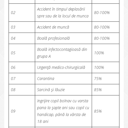
Accident în timpul deplasării
02
80-100%
spre sau de la locul de munca
03
Accident de muncă
80-100%
04
Boală profesională
80-100%
Boală infectocontagioasă din
05
100%
grupa A
06
Urgență medico-chirurgicală
100%
07
Carantina
75%
08
Sarcină și lăuzie
85%
Ingrijire copil bolnav cu varsta
pana la șapte ani sau copil cu
09
85%
handicap, până la vârsta de
18 ani