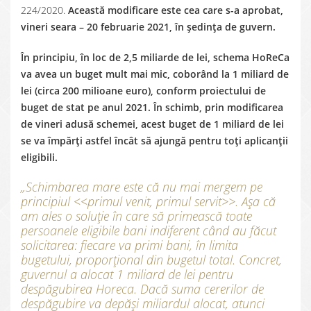
224/2020.
Această modificare este cea care s-a aprobat,
vineri seara – 20 februarie 2021, în ședința de guvern.
În principiu, în loc de 2,5 miliarde de lei, schema HoReCa
va avea un buget mult mai mic, coborând la 1 miliard de
lei (circa 200 milioane euro), conform proiectului de
buget de stat pe anul 2021. În schimb, prin modificarea
de vineri adusă schemei, acest buget de 1 miliard de lei
se va împărți astfel încât să ajungă pentru toți aplicanții
eligibili.
„Schimbarea mare este că nu mai mergem pe
principiul <<primul venit, primul servit>>. Așa că
am ales o soluție în care să primească toate
persoanele eligibile bani indiferent când au făcut
solicitarea: fiecare va primi bani, în limita
bugetului, proporțional din bugetul total. Concret,
guvernul a alocat 1 miliard de lei pentru
despăgubirea Horeca. Dacă suma cererilor de
despăgubire va depăși miliardul alocat, atunci