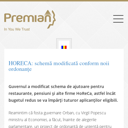
Togg
navig
HORECA: schemă modificată conform noii
ordonanțe
Guvernul a modificat schema de ajutoare pentru
restaurante, pensiuni și alte firme HoReCa, astfel încât
bugetul redus se va împărți tuturor aplicanților eligibili.
Reamintim că fosta guvernare Orban, cu Virgil Popescu
ministru al Economiei, a făcut, înainte de alegerile
parlamentare, un proiect de ordonanță de urgență pentru