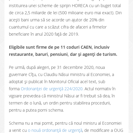
instituirea unei scheme de sprijin HORECA cu un buget total
de circa 2,5 miliarde de lei (500 milioane euro mai exact). Din
acești bani urma să se acorde un ajutor de 20% din
cuantumul cu care a scăzut cifra de afaceri a firmelor
beneficiare în anul 2020 față de 2019.
Eligibile sunt firme de pe 11 coduri CAEN, inclusiv
restaurante, baruri, pensiuni, dar și agenți de turism.
Pe urmă, după alegeri, pe 31 decembrie 2020, noua
guvernare Cîțu, cu Claudiu Năsui ministru al Economiei, a
adoptat și publicat în Monitorul Oficial acel text, sub
forma
Ordonanței de urgență 224/2020.
Actul normativ în
vigoare prevedea că ministrul Năsui ar fi trebuit să dea, în
termen de o lună, un ordin pentru stabilirea procedurii,
pentru a putea porni schema.
Schema nu a mai pornit, pentru că noul minisru al Economiei
a venit cu
o nouă ordonanță de urgență
, de modificare a OUG