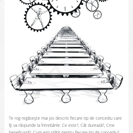
Te rog regăsește mai jos descris fiecare tip de concediu care
îți va răspunde la întrebările: Ce este?, Cât durează?, Cine
beneficiază?, Cum ești plătit pentru fiecare tip de concediu?