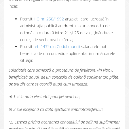
încât:
Potrivit
HG nr. 250/1992
angajații care lucrează în
administrația publică au dreptul la un concediu de
odihnă cu o durată între 21 și 25 de zile, ținându-se
cont și de vechimea fiecăruia;
Potrivit
art. 147¹ din Codul muncii
salariatele pot
beneficia de un concediu suplimentar în următoarele
situații:
Salariatele care urmează o procedură de fertilizare, «in vitro»,
beneficiază anual, de un concediu de odihnă suplimentar, plătit,
de trei zile care se acordă după cum urmează:
a) 1 zi la data efectuării puncției ovariene;
b) 2 zile începând cu data efectuării embriotransferului.
(2) Cererea privind acordarea concediului de odihnă suplimentar
prevăzut la alin. (1) va fi însoțită de scrisoarea medicală eliberată