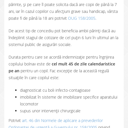
părinte, și pe care îl poate solicita dacă are copii de până la 7
ani, iar în cazul copiilor cu afecțiuni grave sau handicap, vârsta
poate fi de până la 18 ani potrivit
OUG 158/2005
.
De acest tip de concediu pot beneficia ambii părinți dacă au
îndeplinit stagiul de cotizare de cel puțin 6 luni în ultimul an la
sistemul public de asigurări sociale.
Durata pentru care se acordă indemnizație pentru îngrijirea
copilului bolnav este de
cel mult 45 de zile calendaristice
pe an
pentru un copil. Fac excepție de la această regulă
situațiile în care copilul este:
diagnosticat cu boli infecto-contagioase
imobilizat în sisteme de imobilizare specifice aparatului
locomotor
supus unor intervenții chirurgicale
Potrivit
art. 46 din Normele de aplicare a prevederilor
Ordonanței de urgență a Guvernului nr. 158/2005
privind