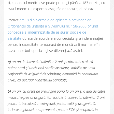
zi, concediul medical se poate prelungi până la 183 de zile, cu
avizul medicului expert al asigurărilor sociale, după caz.
Potrivit
art.18 din Normele de aplicare a prevederilor
Ordonanței de urgență a Guvernului nr. 158/2005 privind
concediile și indemnizațiile de asigurări sociale de
sănătate
durata de acordare a concediului și a indemnizației
pentru incapacitate temporară de muncă va fi mai mare în
cazul unor boli speciale și se diferențiază astfel:
a)
un an, în intervalul ultimilor 2 ani, pentru tuberculoză
pulmonară și unele boli cardiovasculare, stabilite de Casa
Națională de Asigurări de Sănătate, denumită în continuare
CNAS, cu acordul Ministerului Sănătății;
b)
un an, cu drept de prelungire până la un an și 6 luni de către
medicul expert al asigurărilor sociale, în intervalul ultimilor 2 ani,
pentru tuberculoză meningeală, peritoneală și urogenitală,
inclusiv a glandelor suprarenale, pentru SIDA și neoplazii, în