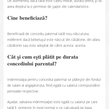
De asemenea, dacă tatăl este cadru militar, durata diferă, și va
avea dreptul la o permisie de șapte zile calendaristice.
Cine beneficiază?
Beneficiază de concediu paternal tatăl nou-născutului,
indiferent dacă bebelușul este născut din căsătorie, din afara
căsătoriei sau este adoptat de către acesta acesta.
Cât și cum ești plătit pe durata
concediului parental?
Indemnizația pentru concediul paternal se plătește din fondul
de salarii al angajatorului, fiind egală cu salariul corespunzător
perioadei respective.
Așadar, valoarea indemnizației este egală cu salariul pe care
tatăl îl primește în mod normal și se calculează pe baza