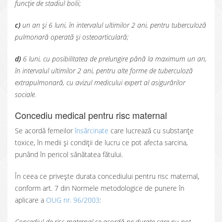
funcție de stadiul bolii;
c)
un an și 6 luni, în intervalul ultimilor 2 ani, pentru tuberculoză
pulmonară operată și osteoarticulară;
d)
6 luni, cu posibilitatea de prelungire până la maximum un an,
în intervalul ultimilor 2 ani, pentru alte forme de tuberculoză
extrapulmonară, cu avizul medicului expert al asigurărilor
sociale.
Concediu medical pentru risc maternal
Se acordă femeilor
însărcinate
care lucrează cu substanțe
toxice, în medii și condiții de lucru ce pot afecta sarcina,
punând în pericol sănătatea fătului.
În ceea ce privește durata concediului pentru risc maternal,
conform art. 7 din Normele metodologice de punere în
aplicare a
OUG nr. 96/2003
:
Concediul de risc maternal se acordă pe durate care nu pot