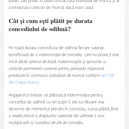
public sau privat, în baza contractului individual de muncă și al
contractului colectiv de muncă, dacă este cazul.
Cât și cum ești plătit pe durata
concediului de odihnă?
Pe toată durata concediului de odihnă fiecare salariat
beneficiază de o
indemnizaţie de concediu, care nu poate fi mai
mică decât salariul de bază, indemnizaţiile şi sporurile cu
caracter permanent cuvenite pentru perioada respectivă,
prevăzute în contractul individual de muncă
conform
art.150
din Codul muncii
.
Angajatorul trebuie să plătească indemnizația pentru
concediul de odihnă cu cel puțin 5 zile lucrătoare mai
devreme de momentul plecării în concediu, suma plătită
fiind
o medie zilnică a drepturilor salariale din ultimele 3 luni,
multiplicată cu numărul de zile de concediu.