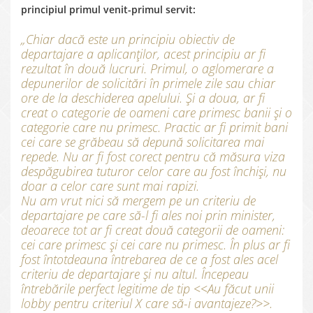
principiul primul venit-primul servit:
„Chiar dacă este un principiu obiectiv de
departajare a aplicanților, acest principiu ar fi
rezultat în două lucruri. Primul, o aglomerare a
depunerilor de solicitări în primele zile sau chiar
ore de la deschiderea apelului. Și a doua, ar fi
creat o categorie de oameni care primesc banii și o
categorie care nu primesc. Practic ar fi primit bani
cei care se grăbeau să depună solicitarea mai
repede. Nu ar fi fost corect pentru că măsura viza
despăgubirea tuturor celor care au fost închiși, nu
doar a celor care sunt mai rapizi.
Nu am vrut nici să mergem pe un criteriu de
departajare pe care să-l fi ales noi prin minister,
deoarece tot ar fi creat două categorii de oameni:
cei care primesc și cei care nu primesc. În plus ar fi
fost întotdeauna întrebarea de ce a fost ales acel
criteriu de departajare și nu altul. Începeau
întrebările perfect legitime de tip <<Au făcut unii
lobby pentru criteriul X care să-i avantajeze?>>.