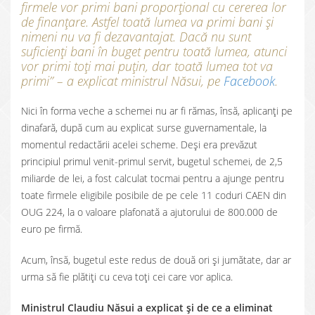
firmele vor primi bani proporțional cu cererea lor
de finanțare. Astfel toată lumea va primi bani și
nimeni nu va fi dezavantajat. Dacă nu sunt
suficienți bani în buget pentru toată lumea, atunci
vor primi toți mai puțin, dar toată lumea tot va
primi” – a explicat ministrul Năsui, pe
Facebook
.
Nici în forma veche a schemei nu ar fi rămas, însă, aplicanți pe
dinafară, după cum au explicat surse guvernamentale, la
momentul redactării acelei scheme. Deși era prevăzut
principiul primul venit-primul servit, bugetul schemei, de 2,5
miliarde de lei, a fost calculat tocmai pentru a ajunge pentru
toate firmele eligibile posibile de pe cele 11 coduri CAEN din
OUG 224, la o valoare plafonată a ajutorului de 800.000 de
euro pe firmă.
Acum, însă, bugetul este redus de două ori și jumătate, dar ar
urma să fie plătiți cu ceva toți cei care vor aplica.
Ministrul Claudiu Năsui a explicat și de ce a eliminat