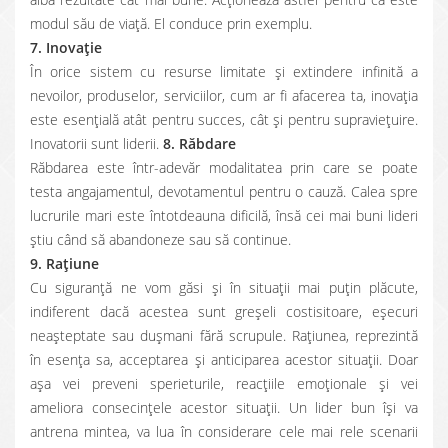
modul său de viaţă. El conduce prin exemplu.
7. Inovaţie
În orice sistem cu resurse limitate și extindere infinită a
nevoilor, produselor, serviciilor, cum ar fi afacerea ta, inovaţia
este esențială atât pentru succes, cât și pentru supraviețuire.
Inovatorii sunt liderii.
8. Răbdare
Răbdarea este într-adevăr modalitatea prin care se poate
testa angajamentul, devotamentul pentru o cauză. Calea spre
lucrurile mari este întotdeauna dificilă, însă cei mai buni lideri
ştiu când să abandoneze sau să continue.
9. Raţiune
Cu siguranţă ne vom găsi şi în situaţii mai puţin plăcute,
indiferent dacă acestea sunt greşeli costisitoare, eşecuri
neaşteptate sau duşmani fără scrupule. Raţiunea, reprezintă
în esenţa sa, acceptarea şi anticiparea acestor situaţii. Doar
aşa vei preveni sperieturile, reacţiile emoţionale şi vei
ameliora consecințele acestor situații. Un lider bun îşi va
antrena mintea, va lua în considerare cele mai rele scenarii