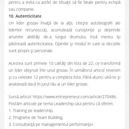
pentru a evita ca astfel de situaţii să fie fatale pentru echipă
sau companie.
10. Autenticitate
Un lider grozav învaţă de la alţii, citeşte autobiografii ale
liderilor recunoscuţi, acumulează cunoştinţe şi deprinde
anumite abilităţi de-a lungul drumului, însă mereu își
păstrează autenticitatea. Opiniile şi modul în care ia deciziile
sunt proprii şi personale.
Acestea sunt primele 10 calităţi din lista de 22, ce transformă
un lider obişnuit într-unul grozav. În următorul articol revenim
şi cu celelate 12 pentru a completa lista. Până atunci uită-te şi
analizează dacă în jurul tău ai un lider grozav.
Sursă articol: https://www.entrepreneur.com/article/270486
Postăm articole pe tema Leadership-ului pentru că oferim:
1. Training pe leadership,
2. Programe de Team Building,
3. Consultanţă pe managementul performanţei.