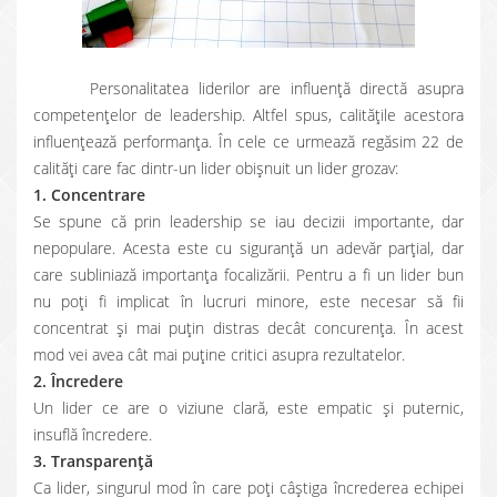
Personalitatea liderilor are influenţă directă asupra
competenţelor de leadership. Altfel spus, calităţile acestora
influenţează performanţa. În cele ce urmează regăsim 22 de
calităţi care fac dintr-un lider obişnuit un lider grozav:
1. Concentrare
Se spune că prin leadership se iau decizii importante, dar
nepopulare. Acesta este cu siguranţă un adevăr parțial, dar
care subliniază importanţa focalizării. Pentru a fi un lider bun
nu poţi fi implicat în lucruri minore, este necesar să fii
concentrat şi mai puţin distras decât concurenţa. În acest
mod vei avea cât mai puţine critici asupra rezultatelor.
2. Încredere
Un lider ce are o viziune clară, este empatic şi puternic,
insuflă încredere.
3. Transparenţă
Ca lider, singurul mod în care poţi câştiga încrederea echipei