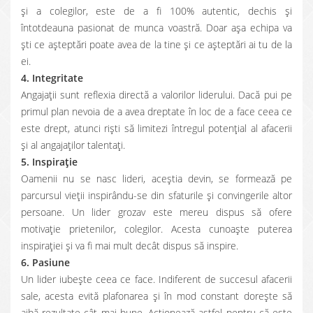
şi a colegilor, este de a fi 100% autentic, dechis și
întotdeauna pasionat de munca voastră. Doar așa echipa va
ști ce așteptări poate avea de la tine și ce așteptări ai tu de la
ei.
4. Integritate
Angajaţii sunt reflexia directă a valorilor liderului. Dacă pui pe
primul plan nevoia de a avea dreptate în loc de a face ceea ce
este drept, atunci rişti să limitezi întregul potenţial al afacerii
şi al angajaţilor talentaţi.
5. Inspiraţie
Oamenii nu se nasc lideri, aceştia devin, se formează pe
parcursul vieţii inspirându-se din sfaturile şi convingerile altor
persoane. Un lider grozav este mereu dispus să ofere
motivaţie prietenilor, colegilor. Acesta cunoaşte puterea
inspiraţiei şi va fi mai mult decât dispus să inspire.
6. Pasiune
Un lider iubeşte ceea ce face. Indiferent de succesul afacerii
sale, acesta evită plafonarea și în mod constant doreşte să
aibă rezultate cât mai bune. Acţionează astfel pentru că este