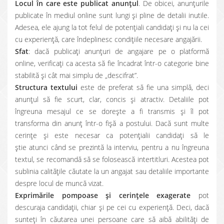
Locul în care este publicat anunţul
. De obicei, anunţurile
publicate în mediul online sunt lungi şi pline de detalii inutile.
Adesea, ele ajung la tot felul de potenţiali candidaţi şi nu la cei
cu experienţă, care îndeplinesc condiţiile necesare angajării.
Sfat
: dacă publicaţi anunţuri de angajare pe o platformă
online, verificaţi ca acesta să fie încadrat într-o categorie bine
stabilită şi cât mai simplu de „descifrat”.
Structura textului
este de preferat să fie una simplă, deci
anunţul să fie scurt, clar, concis şi atractiv. Detaliile pot
îngreuna mesajul ce se doreşte a fi transmis şi îl pot
transforma din anunţ într-o fişă a postului. Dacă sunt multe
cerinţe şi este necesar ca potenţialii candidaţi să le
ştie atunci când se prezintă la interviu, pentru a nu îngreuna
textul, se recomandă să se folosească intertitluri. Acestea pot
sublinia calităţile căutate la un angajat sau detaliile importante
despre locul de muncă vizat.
Exprimările pompoase şi cerinţele exagerate
pot
descuraja candidaţii, chiar şi pe cei cu experienţă. Deci, dacă
sunteți în căutarea unei persoane care să aibă abilităţi de