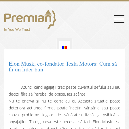
Togg
navig
Elon Musk, co-fondator Tesla Motors: Cum să
fii un lider bun
Atunci când agajații trec peste cuvântul șefului sau iau
decizii fără să întrebe, de obicei, ies scântei.
Nu te enerva și nu te certa cu ei. Această situație poate
deteriora acțiunea firmei, poate încetini vânzările sau poate
cauza probleme legate de sănătatea fizică și psihică a
angajaților. Totuși, ceva este necesar să faci. Elon Musk le-a
trimis o scrisoare atunci când politica vânzărilor i-a fost