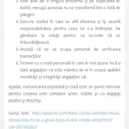
Este axat pe o singură problemă și pe explicarea ei.
Astfel, mesajul acestuia nu se transformă într-o listă de
plângeri.
Descrie stadiul în care se află afacerea și își asumă
responsabilitatea pentru ceea ce s-a întâmplat. Se
gândește la soluții pentru ca lucrurile să se
îmbunătățească.
Anunță că se va ocupa personal de verificarea
tranzacțiilor.
Încheie cu o notă personală în care le mai spune încă o
dată angajaților că este mândru de ei în scopul apărării
moralității și integrității angajaților săi.
Așadar, comunicarea expresivă și clară este un punct necesar
pentru crearea unei companii unite, stabile și cu angajați
pozitivi și deschiși.
Sursă text:
http://www.inc.com/diane-currie-sam/elon-musk-
shows-how-to-be-a-great-boss-in-one-simple-letter.html?
cid=sf01002&sr