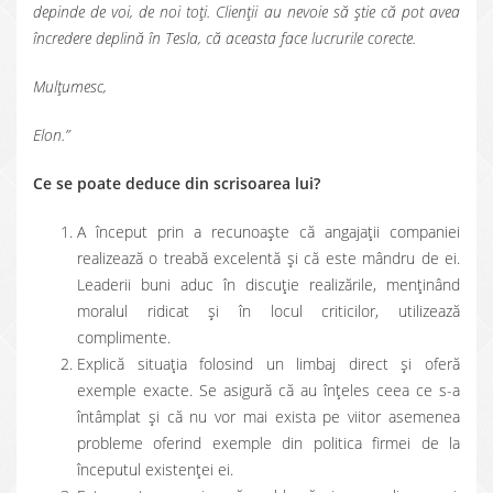
depinde de voi, de noi toți. Clienții au nevoie să știe că pot avea
încredere deplină în Tesla, că aceasta face lucrurile corecte.
Mulțumesc,
Elon.”
Ce se poate deduce din scrisoarea lui?
A început prin a recunoaște că angajații companiei
realizează o treabă excelentă și că este mândru de ei.
Leaderii buni aduc în discuție realizările, menținând
moralul ridicat și în locul criticilor, utilizează
complimente.
Explică situația folosind un limbaj direct și oferă
exemple exacte. Se asigură că au înțeles ceea ce s-a
întâmplat și că nu vor mai exista pe viitor asemenea
probleme oferind exemple din politica firmei de la
începutul existenței ei.