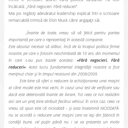
încălcată: „
Fără negocieri. Fără reduceri
”.
Mai jos regăsiți adevăratul leadership explicat într-o scrisoare
remarcabilă trimisă de Elon Musk către angajații săi.
„Înainte de toate, vreau să vă felicit pentru partea
importantă pe care o reprezentați în această companie.
Este absolut necesar să alătur, încă de la început politica firmei
noastre, pe care o folosim neschimbată de 10 ani, din momentul
în care s-au pus bazele acesteia:
«Fără negocieri. Fără
reduceri»
. Acest lucru fundamental integrității noastre a fost
menținut chiar și în timpul recesiunii din 2008/2009.
Este bine să oferi o reducere la achiziționarea unei mașini
al cărei model este mai vechi, în cazul unui test de verificare sau
dacă este deteriorată înainte de livrare. Tot ceea ce noi realizăm
aici are un preț bine atribuit fiecărui vehicul. În orice caz, ceea ce
vreau să spun este că niciodată – și asta înseamnă NICIODATĂ-
nu se acordă o reducere unei mașini care va ieși din fabrică în
condiții bune, cel puțin până nu i se va prezenta un motiv