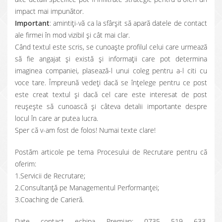
impact mai impunător.
Important
: amintiți-vă ca la sfârşit să apară datele de contact
ale firmei în mod vizibil şi cât mai clar.
Când textul este scris, se cunoaşte profilul celui care urmează
să fie angajat şi există şi informaţii care pot determina
imaginea companiei, plasează-l unui coleg pentru a-l citi cu
voce tare. Împreună vedeţi dacă se înţelege pentru ce post
este creat textul şi dacă cel care este interesat de post
reuşeşte să cunoască şi câteva detalii importante despre
locul în care ar putea lucra.
Sper că v-am fost de folos! Numai texte clare!
Postăm articole pe tema Procesului de Recrutare pentru că
oferim:
1.Servicii de Recrutare;
2.Consultanţă pe Managementul Performanţei;
3.Coaching de Carieră.
Date contact echipa Premian: 0735 519 633,