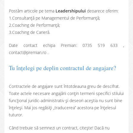
Postăm articole pe tema
Leadershipului
deoarece oferim:
1.Consultanță pe Managementul de Performanță;
2.Coaching de Performanță;
3.Coaching de Carieră.
Date contact echipa Premian: 0735 519 633 ,
contact@premian.ro .
Tu înțelegi pe deplin contractul de angajare?
Contractele de angajare sunt întotdeauna greu de descifrat.
Toate actele necesare angajării conțin termeni specifici stilului
funcțional juridic-administrativ și deseori aceștia nu sunt bine
înțeleși. Mai jos regăsiți „traducerea” acestora pe înțelesul
tuturor.
Când trebuie să semnezi un contract, citește! Dacă nu