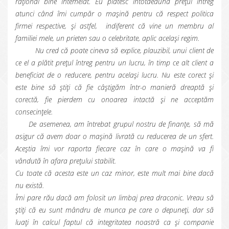
rațional bine întemeiat. Eu plătesc întotdeauna prețul întreg
atunci când îmi cumpăr o mașină pentru că respect politica
firmei respective, și astfel, indiferent că vine un membru al
familiei mele, un prieten sau o celebritate, aplic același regim.
Nu cred că poate cineva să explice, plauzibil, unui client de
ce el a plătit prețul întreg pentru un lucru, în timp ce alt client a
beneficiat de o reducere, pentru același lucru. Nu este corect și
este bine să știți că fie câștigăm într-o manieră dreaptă și
corectă, fie pierdem cu onoarea intactă și ne acceptăm
consecințele.
De asemenea, am întrebat grupul nostru de finanțe, să mă
asigur că avem doar o mașină livrată cu reducerea de un sfert.
Aceștia îmi vor raporta fiecare caz în care o mașină va fi
vândută în afara prețului stabilit.
Cu toate că acesta este un caz minor, este mult mai bine dacă
nu există.
Îmi pare rău dacă am folosit un limbaj prea draconic. Vreau să
știți că eu sunt mândru de munca pe care o depuneți, dar să
luați în calcul faptul că integritatea noastră ca și companie