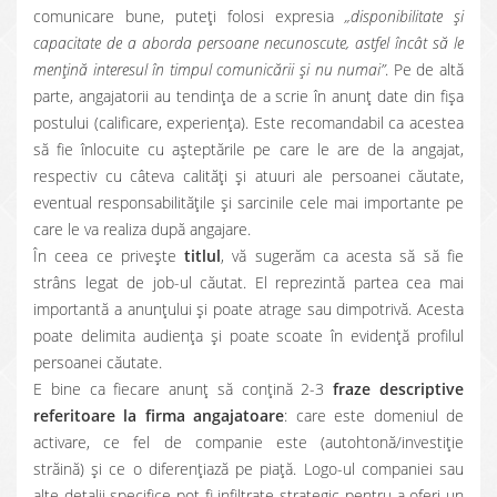
comunicare bune, puteţi folosi expresia
„disponibilitate şi
capacitate de a aborda persoane necunoscute, astfel încât să le
menţină interesul în timpul comunicării şi nu numai”
. Pe de altă
parte, angajatorii au tendinţa de a scrie în anunţ date din fişa
postului (calificare, experienţa). Este recomandabil ca acestea
să fie înlocuite cu aşteptările pe care le are de la angajat,
respectiv cu câteva calităţi şi atuuri ale persoanei căutate,
eventual responsabilităţile şi sarcinile cele mai importante pe
care le va realiza după angajare.
În ceea ce privește
titlul
, vă sugerăm ca acesta să să fie
strâns legat de job-ul căutat. El reprezintă partea cea mai
importantă a anunţului şi poate atrage sau dimpotrivă. Acesta
poate delimita audienţa şi poate scoate în evidenţă profilul
persoanei căutate.
E bine ca fiecare anunţ să conţină 2-3
fraze descriptive
referitoare la firma angajatoare
: care este domeniul de
activare, ce fel de companie este (autohtonă/investiţie
străină) şi ce o diferenţiază pe piaţă. Logo-ul companiei sau
alte detalii specifice pot fi infiltrate strategic pentru a oferi un