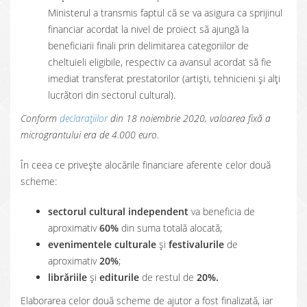
Ministerul a transmis faptul că se va asigura ca sprijinul
financiar acordat la nivel de proiect să ajungă la
beneficiarii finali prin delimitarea categoriilor de
cheltuieli eligibile, respectiv ca avansul acordat să fie
imediat transferat prestatorilor (artiști, tehnicieni și alți
lucrători din sectorul cultural).
Conform
declarațiilor
din 18 noiembrie 2020, valoarea fixă a
micrograntului era de 4.000 euro
.
În ceea ce privește alocările financiare aferente celor două
scheme:
sectorul cultural independent
va beneficia de
aproximativ
60%
din suma totală alocată;
evenimentele culturale
și
festivalurile
de
aproximativ
20%
;
librăriile
și
editurile
de restul de
20%.
Elaborarea celor două scheme de ajutor a fost finalizată, iar