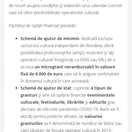
de resort asupra condițiilor și elaborării unui calendar concret
care să ofere predictibilitate operatorilor culturali.
Pachetul de sprijin financiar prevede:
Schemă de ajutor de minimis
: dedicată exclusiv
sectorului cultural independent din România, oferă
posibilitatea profesioniștilor (artiști, muzicieni și alți
operatori culturali înregistrați ca ONG sau SRL) de a
accesa
un microgrant nerambursabil în valoare
fixă de 8.000 de euro
care să le asigure continuitate
în domeniul cultural în care activează;
Schemă de ajutor de stat
: cuprinde
4 tipuri de
granturi
și vine să sprijine financiar
evenimentele
culturale, festivalurile, librăriile
și
editurile
grav
afectate de efectele pandemiei COVID-19. Banii vor fi
alocați pentru proiecte viitoare, iar
valoarea
granturilor
va fi determinată de numărul de bilete sau
cărți vândute de fiecare operator cultural în 2019.