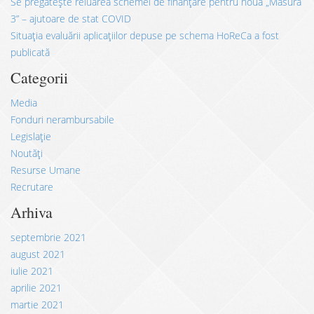
Se pregătește reluarea schemei de finanțare pentru noua „Măsură
3” – ajutoare de stat COVID
Situația evaluării aplicațiilor depuse pe schema HoReCa a fost
publicată
Categorii
Media
Fonduri nerambursabile
Legislație
Noutăți
Resurse Umane
Recrutare
Arhiva
septembrie 2021
august 2021
iulie 2021
aprilie 2021
martie 2021