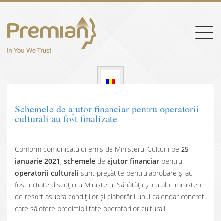
Togg
navig
Schemele de ajutor financiar pentru operatorii
culturali au fost finalizate
Conform comunicatului emis de Ministerul Culturii pe
25
ianuarie 2021
,
schemele
de
ajutor financiar
pentru
operatorii culturali
sunt pregătite pentru aprobare și au
fost inițiate discuții cu Ministerul Sănătății și cu alte ministere
de resort asupra condițiilor și elaborării unui calendar concret
care să ofere predictibilitate operatorilor culturali.