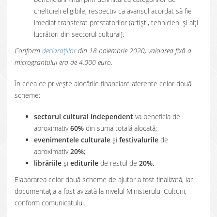
cheltuieli eligibile, respectiv ca avansul acordat să fie
imediat transferat prestatorilor (artiști, tehnicieni și alți
lucrători din sectorul cultural).
Conform
declarațiilor
din 18 noiembrie 2020, valoarea fixă a
micrograntului era de 4.000 euro
.
În ceea ce privește alocările financiare aferente celor două
scheme:
sectorul cultural independent
va beneficia de
aproximativ
60%
din suma totală alocată;
evenimentele culturale
și
festivalurile
de
aproximativ
20%
;
librăriile
și
editurile
de restul de
20%.
Elaborarea celor două scheme de ajutor a fost finalizată, iar
documentația a fost avizată la nivelul Ministerului Culturii,
conform comunicatului.