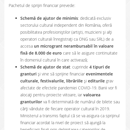
Pachetul de sprijin financiar prevede:
Schemă de ajutor de minimis
: dedicată exclusiv
sectorului cultural independent din România, oferă
posibilitatea profesioniștilor (artiști, muzicieni și alți
operatori culturali înregistrați ca ONG sau SRL) de a
accesa
un microgrant nerambursabil în valoare
fixă de 8.000 de euro
care să le asigure continuitate
în domeniul cultural în care activează;
Schemă de ajutor de stat
: cuprinde
4 tipuri de
granturi
și vine să sprijine financiar
evenimentele
culturale, festivalurile, librăriile
și
editurile
grav
afectate de efectele pandemiei COVID-19. Banii vor fi
alocați pentru proiecte viitoare, iar
valoarea
granturilor
va fi determinată de numărul de bilete sau
cărți vândute de fiecare operator cultural în 2019.
Ministerul a transmis faptul că se va asigura ca sprijinul
financiar acordat la nivel de proiect să ajungă la
beneficiarii finali prin delimitarea categoriilor de