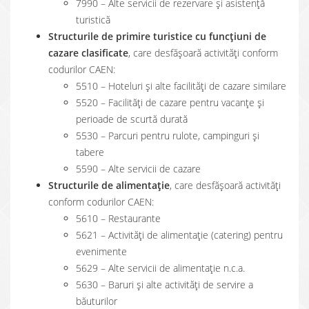
7990 – Alte servicii de rezervare şi asistenţă
turistică
Structurile de primire turistice cu funcțiuni de
cazare clasificate
, care desfășoară activități conform
codurilor CAEN:
5510 – Hoteluri şi alte facilităţi de cazare similare
5520 – Facilităţi de cazare pentru vacanţe şi
perioade de scurtă durată
5530 – Parcuri pentru rulote, campinguri şi
tabere
5590 – Alte servicii de cazare
Structurile de alimentație
, care desfășoară activități
conform codurilor CAEN:
5610 – Restaurante
5621 – Activităţi de alimentaţie (catering) pentru
evenimente
5629 – Alte servicii de alimentaţie n.c.a.
5630 – Baruri şi alte activităţi de servire a
băuturilor