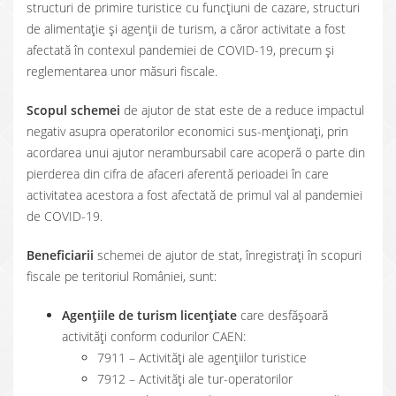
structuri de primire turistice cu funcțiuni de cazare, structuri
de alimentație și agenții de turism, a căror activitate a fost
afectată în contexul pandemiei de COVID-19, precum și
reglementarea unor măsuri fiscale.
Scopul schemei
de ajutor de stat este de a reduce impactul
negativ asupra operatorilor economici sus-menționați, prin
acordarea unui ajutor nerambursabil care acoperă o parte din
pierderea din cifra de afaceri aferentă perioadei în care
activitatea acestora a fost afectată de primul val al pandemiei
de COVID-19.
Beneficiarii
schemei de ajutor de stat, înregistrați în scopuri
fiscale pe teritoriul României, sunt:
Agențiile de turism licențiate
care desfășoară
activități conform codurilor CAEN:
7911 – Activități ale agențiilor turistice
7912 – Activități ale tur-operatorilor