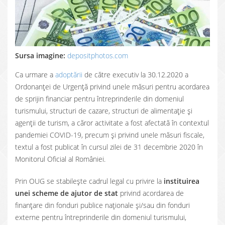
Sursa imagine:
depositphotos.com
Ca urmare a
adoptării
de către executiv la 30.12.2020 a
Ordonanței de Urgență privind unele măsuri pentru acordarea
de sprijin financiar pentru întreprinderile din domeniul
turismului, structuri de cazare, structuri de alimentație și
agenții de turism, a căror activitate a fost afectată în contextul
pandemiei COVID-19, precum și privind unele măsuri fiscale,
textul a fost publicat în cursul zilei de 31 decembrie 2020 în
Monitorul Oficial al României.
Prin OUG se stabilește cadrul legal cu privire la
instituirea
unei scheme de ajutor de stat
privind acordarea de
finanțare din fonduri publice naționale și/sau din fonduri
externe pentru întreprinderile din domeniul turismului,