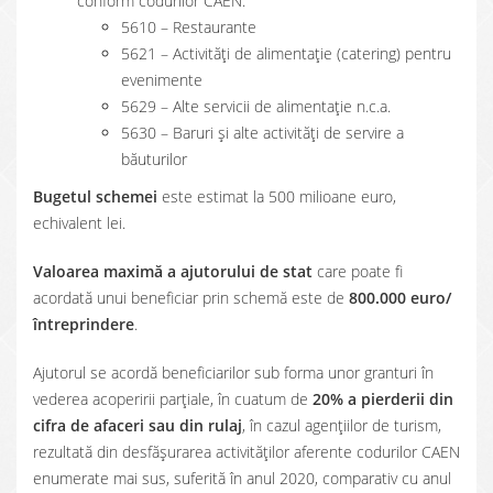
conform codurilor CAEN:
5610 – Restaurante
5621 – Activităţi de alimentaţie (catering) pentru
evenimente
5629 – Alte servicii de alimentaţie n.c.a.
5630 – Baruri şi alte activităţi de servire a
băuturilor
Bugetul schemei
este estimat la 500 milioane euro,
echivalent lei.
Valoarea maximă a ajutorului de stat
care poate fi
acordată unui beneficiar prin schemă este de
800.000 euro/
întreprindere
.
Ajutorul se acordă beneficiarilor sub forma unor granturi în
vederea acoperirii parțiale, în cuatum de
20% a pierderii din
cifra de afaceri sau din rulaj
, în cazul agențiilor de turism,
rezultată din desfășurarea activităților aferente codurilor CAEN
enumerate mai sus, suferită în anul 2020, comparativ cu anul