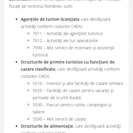
fiscale pe teritoriul României, sunt:
Agențiile de turism licențiate
care desfășoară
activități conform codurilor CAEN:
7911 – Activități ale agențiilor turistice
7912 – Activități ale tur-operatorilor
7990 – Alte servicii de rezervare şi asistenţă
turistică
Structurile de primire turistice cu funcțiuni de
cazare clasificate
, care desfășoară activități conform
codurilor CAEN:
5510 – Hoteluri şi alte facilităţi de cazare similare
5520 – Facilităţi de cazare pentru vacanţe şi
perioade de scurtă durată
5530 – Parcuri pentru rulote, campinguri şi
tabere
5590 – Alte servicii de cazare
Structurile de alimentație
, care desfășoară activități