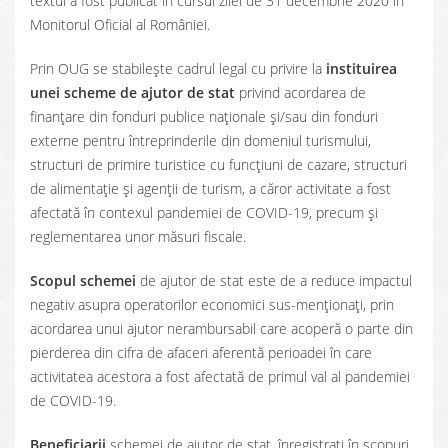
textul a fost publicat în cursul zilei de 31 decembrie 2020 în
Monitorul Oficial al României.
Prin OUG se stabilește cadrul legal cu privire la
instituirea
unei scheme de ajutor de stat
privind acordarea de
finanțare din fonduri publice naționale și/sau din fonduri
externe pentru întreprinderile din domeniul turismului,
structuri de primire turistice cu funcțiuni de cazare, structuri
de alimentație și agenții de turism, a căror activitate a fost
afectată în contexul pandemiei de COVID-19, precum și
reglementarea unor măsuri fiscale.
Scopul schemei
de ajutor de stat este de a reduce impactul
negativ asupra operatorilor economici sus-menționați, prin
acordarea unui ajutor nerambursabil care acoperă o parte din
pierderea din cifra de afaceri aferentă perioadei în care
activitatea acestora a fost afectată de primul val al pandemiei
de COVID-19.
Beneficiarii
schemei de ajutor de stat, înregistrați în scopuri