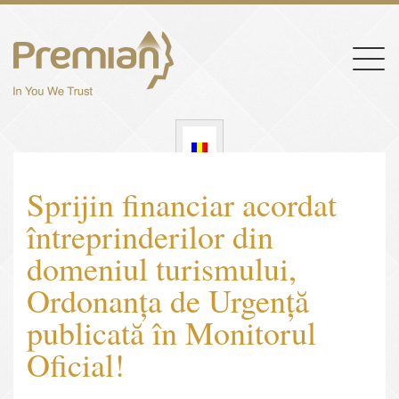
Togg
navig
Sprijin financiar acordat
întreprinderilor din
domeniul turismului,
Ordonanța de Urgență
publicată în Monitorul
Oficial!