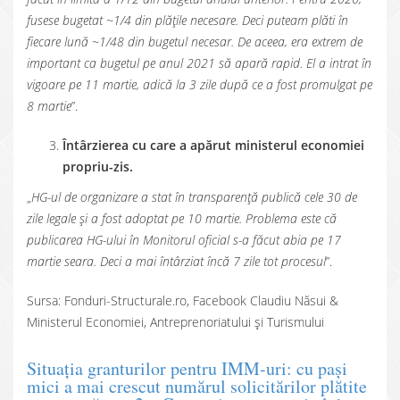
fusese bugetat ~1/4 din plățile necesare. Deci puteam plăti în
fiecare lună ~1/48 din bugetul necesar. De aceea, era extrem de
important ca bugetul pe anul 2021 să apară rapid. El a intrat în
vigoare pe 11 martie, adică la 3 zile după ce a fost promulgat pe
8 martie
”.
Întârzierea cu care a apărut ministerul economiei
propriu-zis.
„
HG-ul de organizare a stat în transparență publică cele 30 de
zile legale și a fost adoptat pe 10 martie. Problema este că
publicarea HG-ului în Monitorul oficial s-a făcut abia pe 17
martie seara. Deci a mai întârziat încă 7 zile tot procesul
”.
Sursa: Fonduri-Structurale.ro, Facebook Claudiu Năsui &
Ministerul Economiei, Antreprenoriatului și Turismului
Situația granturilor pentru IMM-uri: cu pași
mici a mai crescut numărul solicitărilor plătite