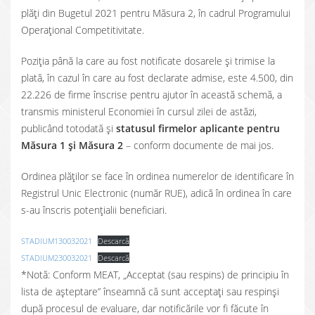
plăți din Bugetul 2021 pentru Măsura 2, în cadrul Programului
Operațional Competitivitate.
Poziția până la care au fost notificate dosarele și trimise la
plată, în cazul în care au fost declarate admise, este 4.500, din
22.226 de firme înscrise pentru ajutor în această schemă, a
transmis ministerul Economiei în cursul zilei de astăzi,
publicând totodată și
statusul firmelor aplicante pentru
Măsura 1 și Măsura 2
– conform documente de mai jos.
Ordinea plăţilor se face în ordinea numerelor de identificare în
Registrul Unic Electronic (număr RUE), adică în ordinea în care
s-au înscris potențialii beneficiari.
STADIUM130032021
Descarcă
STADIUM230032021
Descarcă
*Notă: Conform MEAT, „Acceptat (sau respins) de principiu în
lista de așteptare” înseamnă că sunt acceptați sau respinși
după procesul de evaluare, dar notificările vor fi făcute în