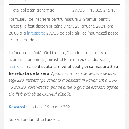
Total solicitări transmise
27.736
15.889.215.181
Formularul de înscriere pentru măsura 3-Granturi pentru
investiții a fost disponibil până vineri, 29 ianuarie 2021, ora
20:00 și a
înregistrat
27.736 de solicitări, ce însumează peste
15 miliarde de lei.
La începutul săptămânii trecute, în cadrul unui interviu
acordat economedia, ministrul Economiei, Claudiu Năsui,
a
precizat
că s
e discută la nivelul coaliției ca măsura 3 să
fie reluată de la zero
.
Apelul ar urma să se deruleze pe baza
Legii 220, respectiv pe varianta modificată în Parlament a OUG
130/2020, care vizează, printre altele, o grilă de evaluare diferită
și o listă extinsă de CAEN-uri eligibile.
Descarcă
situația la 19 martie 2021
Sursa: Fonduri-Structurale.ro