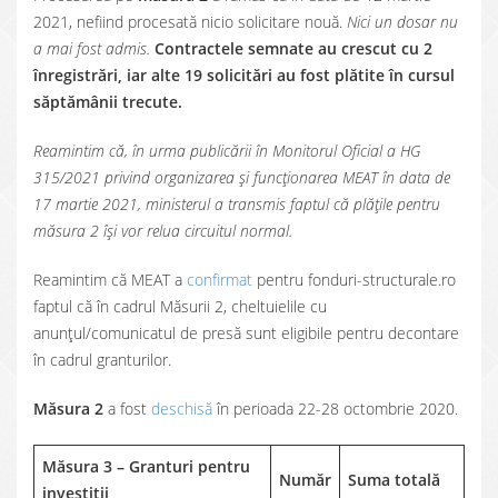
2021, nefiind procesată nicio solicitare nouă.
Nici un dosar nu
a mai fost admis.
Contractele semnate au crescut cu 2
înregistrări, iar alte 19 solicitări au fost plătite în cursul
săptămânii trecute.
Reamintim că, în urma publicării în Monitorul Oficial a HG
315/2021 privind organizarea și funcționarea MEAT în data de
17 martie 2021, ministerul a transmis faptul că plățile pentru
măsura 2 își vor relua circuitul normal.
Reamintim că MEAT a
confirmat
pentru fonduri-structurale.ro
faptul că în cadrul Măsurii 2, cheltuielile cu
anunțul/comunicatul de presă sunt eligibile pentru decontare
în cadrul granturilor.
Măsura 2
a fost
deschisă
în perioada 22-28 octombrie 2020.
Măsura 3 – Granturi pentru
Număr
Suma totală
investiții