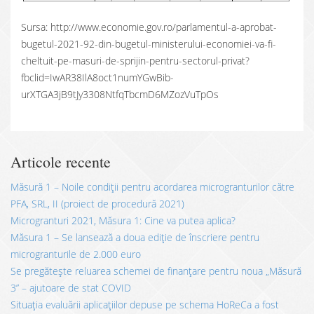
Sursa: http://www.economie.gov.ro/parlamentul-a-aprobat-
bugetul-2021-92-din-bugetul-ministerului-economiei-va-fi-
cheltuit-pe-masuri-de-sprijin-pentru-sectorul-privat?
fbclid=IwAR38IlA8oct1numYGwBib-
urXTGA3jB9tJy3308NtfqTbcmD6MZozVuTpOs
Articole recente
Măsură 1 – Noile condiții pentru acordarea microgranturilor către
PFA, SRL, II (proiect de procedură 2021)
Microgranturi 2021, Măsura 1: Cine va putea aplica?
Măsura 1 – Se lansează a doua ediție de înscriere pentru
microgranturile de 2.000 euro
Se pregătește reluarea schemei de finanțare pentru noua „Măsură
3” – ajutoare de stat COVID
Situația evaluării aplicațiilor depuse pe schema HoReCa a fost