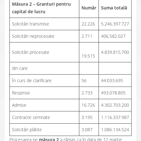
Măsura 2 – Granturi pentru
Număr
Suma totală
capital de lucru
Solicitări transmise
22.226
5.246.397.727
Solicitări neprocesate
2.711
406.582.027
Solicitări procesate
4.839.815.700
19.515
din care
În curs de clarificare
56
44.033.695
Respinse
2.733
493.078.805
Admise
16.726
4.302.703.200
Contracte semnate
3.195
1.116.337.987
Solicitări plătite
3.087
1.086.134.524
Procesarea pe
măsura 2
a rămas ca în data de 12 martie