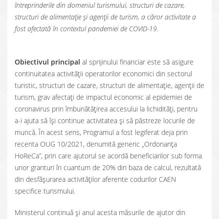
întreprinderile din domeniul turismului, structuri de cazare,
structuri de alimentaţie şi agenţii de turism, a căror activitate a
fost afectată în contextul pandemiei de COVID-19
.
Obiectivul principal
al sprijinului financiar este să asigure
continuitatea activităţii operatorilor economici din sectorul
turistic, structuri de cazare, structuri de alimentaţie, agenţii de
turism, grav afectaţi de impactul economic al epidemiei de
coronavirus prin îmbunătăţirea accesului la lichidităţi, pentru
a-i ajuta să îşi continue activitatea şi să păstreze locurile de
muncă. În acest sens, Programul a fost legiferat deja prin
recenta OUG 10/2021, denumită generic „Ordonanța
HoReCa”, prin care ajutorul se acordă beneficiarilor sub forma
unor granturi în cuantum de 20% din baza de calcul, rezultată
din desfășurarea activităților aferente codurilor CAEN
specifice turismului.
Ministerul continuă și anul acesta măsurile de ajutor din