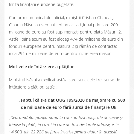
limita finanțării europene bugetate.
Conform comunicatului oficial, miniștrii Cristian Ghinea și
Claudiu Năsui au semnat ieri un act adițional prin care 209
milioane de euro au fost suplimentați pentru plata Măsurii 2.
Astfel, până acum au fost alocați 474 de milioane de euro din
fonduri europene pentru măsura 2 și rămân de contractat
încă 291 de milioane de euro pentru încheierea măsurii.
Motivele de întârziere a plăților
Ministrul Năsui a explicat astăzi care sunt cele trei surse de
întârziere a plăților, astfel:
Faptul că s-a dat OUG 199/2020 de majorare cu 500
de milioane de euro fără sursă de finanțare UE.
„
Deocamdată, poziția până la care au fost notificate dosarele și
trimise la plată, în cazul în care au fost declarate admise, este
~4.500, din 22.226 de firme înscrise pentru ajutor în această