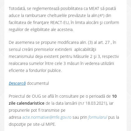
Totodată, se reglementează posibilitatea ca MEAT să poată
aduce la rambursare cheltuielile prevăzute la alin.(4¹) din
facilitatea de finanțare REACT-EU, în limita alocării și conform
regulilor de eligibilitate ale acesteia.
De asemenea se propune modificarea alin. (3) al art. 27 , în
sensul creării premiselor extinderii aplicabilității
mecanismului deja existent pentru Măsurile 2 și 3, respectiv
realocarea sumelor între cele 3 măsuri în vederea utilizării
eficiente a fondurilor publice.
Descarcă
documentul
Proiectul de OUG se află în consultare pe o perioadă de
10
zile calendaristice
de la data lansării (n.r 18.03.2021), iar
propunerile pot fi transmise pe
adresa
acte.normative@mfe.gov.ro
sau prin
formularul
pus la
dispoziție pe site-ul MIPE.