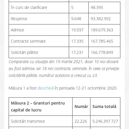
În curs de clarificare
5
48.395
Respinse
9.648
93.382.992
Admise
19.597
189.679.363
Contracte semnate
17.335
167.785.465
Solicitări plătite
17.231
166.778.849
Comparativ cu situația din 19 martie 2021, doar 10 noi dosare
au fost admise, iar 18 noi contracte, semnate. În ceea ce privește
solicitările plătite, numărul acestora a crescut cu 23.
Măsura 1 a fost
deschisă
în perioada 12-21 octombrie 2020.
Măsura 2 – Granturi pentru
Număr
Suma totală
capital de lucru
Solicitări transmise
22.226
5.246.397.727