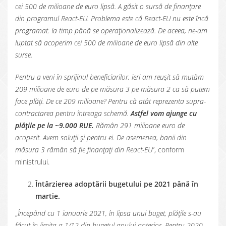
cei 500 de milioane de euro lipsă. A găsit o sursă de finanțare
din programul React-EU. Problema este că React-EU nu este încă
programat. Ia timp până se operaționalizează. De aceea, ne-am
luptat să acoperim cei 500 de milioane de euro lipsă din alte
surse.
Pentru a veni în sprijinul beneficiarilor, ieri am reușit să mutăm
209 milioane de euro de pe măsura 3 pe măsura 2 ca să putem
face plăți. De ce 209 milioane? Pentru că atât reprezenta supra-
contractarea pentru întreaga schemă.
Astfel vom ajunge cu
plățile pe la ~9.000 RUE.
Rămân 291 milioane euro de
acoperit. Avem soluții și pentru ei. De asemenea, banii din
măsura 3 rămân să fie finanțați din React-EU
”, conform
ministrului.
Întârzierea adoptării bugetului pe 2021 până în
martie.
„
Începând cu 1 ianuarie 2021, în lipsa unui buget, plățile s-au
făcut în limita a 1/12 din bugetul anului anterior. Pentru 2020,