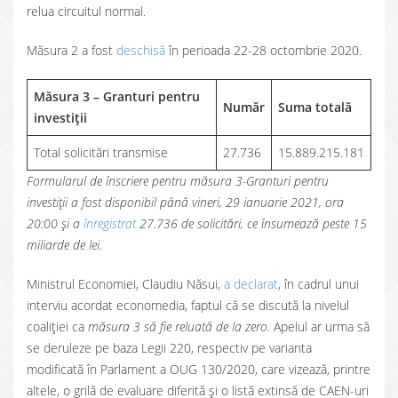
relua circuitul normal.
Măsura 2 a fost
deschisă
în perioada 22-28 octombrie 2020.
Măsura 3 – Granturi pentru
Număr
Suma totală
investiții
Total solicitări transmise
27.736
15.889.215.181
Formularul de înscriere pentru măsura 3-Granturi pentru
investiții a fost disponibil până vineri, 29 ianuarie 2021, ora
20:00 și a
înregistrat
27.736 de solicitări, ce însumează peste 15
miliarde de lei.
Ministrul Economiei, Claudiu Năsui,
a declarat
, în cadrul unui
interviu acordat economedia, faptul că se discută la nivelul
coaliției ca
măsura 3 să fie reluată de la zero.
Apelul ar urma să
se deruleze pe baza Legii 220, respectiv pe varianta
modificată în Parlament a OUG 130/2020, care vizează, printre
altele, o grilă de evaluare diferită și o listă extinsă de CAEN-uri