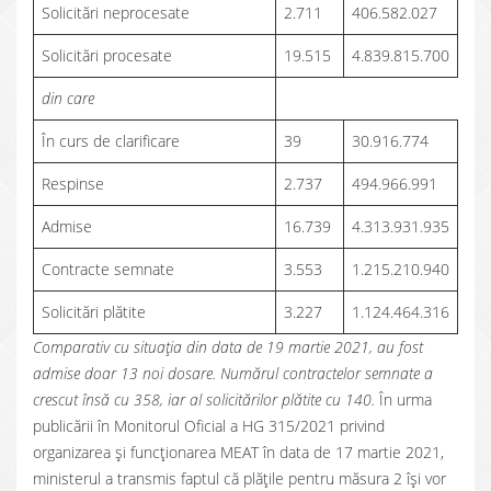
Solicitări neprocesate
2.711
406.582.027
Solicitări procesate
19.515
4.839.815.700
din care
În curs de clarificare
39
30.916.774
Respinse
2.737
494.966.991
Admise
16.739
4.313.931.935
Contracte semnate
3.553
1.215.210.940
Solicitări plătite
3.227
1.124.464.316
Comparativ cu situația din data de 19 martie 2021, au fost
admise doar 13 noi dosare. Numărul contractelor semnate a
crescut însă cu 358, iar al solicitărilor plătite cu 140.
În urma
publicării în Monitorul Oficial a HG 315/2021 privind
organizarea și funcționarea MEAT în data de 17 martie 2021,
ministerul a transmis faptul că plățile pentru măsura 2 își vor