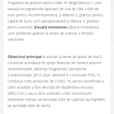
Programul de granturi pentru IMM. Pe lângă
Măsura 1
, care
vizează microgranturile (ajutoare de stat de câte 2.000 de
euro pentru microîntreprinderi), și
Măsura 2
, granturi pentru
capital de lucru, va fi operaționalizată și
Măsura 3, g
ranturi
pentru investiții,
blocată momentan
până la remedierea
unor probleme apărute la modul de selecție a firmelor
solicitante.
Obiectivul principal
al acestei scheme de ajutor de stat îl
constituie acordarea de sprijin financiar din fonduri externe
nerambursabile, aferente Programului operațional
Competitivitate 2014-2020, denumit în continuare POC, în
contextul crizei provocate de COVID-19, pentru beneficiarii a
căror activitate a fost afectată de răspândirea virusului
SARS-CoV-2 sau a căror activitate a fost interzisă prin
ordonanțe militare pe perioada stării de urgență sau îngrădite
pe perioada stării de alertă.