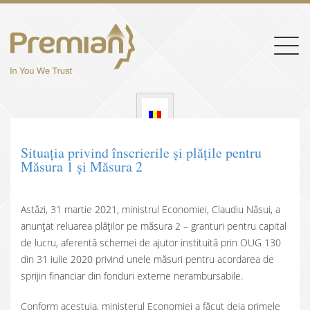
Togg
navig
Situația privind înscrierile şi plățile pentru
Măsura 1 și Măsura 2
Astăzi, 31 martie 2021, ministrul Economiei, Claudiu Năsui, a
anunțat reluarea plăților pe măsura 2 – granturi pentru capital
de lucru, aferentă schemei de ajutor instituită prin OUG 130
din 31 iulie 2020 privind unele măsuri pentru acordarea de
sprijin financiar din fonduri externe nerambursabile.
Conform acestuia, ministerul Economiei a făcut deja primele