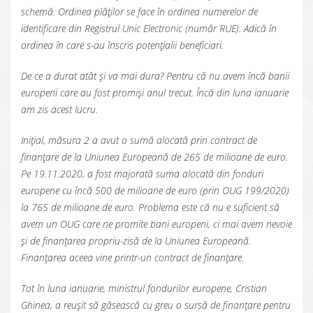
schemă. Ordinea plăților se face în ordinea numerelor de
identificare din Registrul Unic Electronic (număr RUE). Adică în
ordinea în care s-au înscris potențialii beneficiari.
De ce a durat atât și va mai dura? Pentru că nu avem încă banii
europeni care au fost promiși anul trecut. Încă din luna ianuarie
am zis acest lucru.
Inițial, măsura 2 a avut o sumă alocată prin contract de
finanțare de la Uniunea Europeană de 265 de milioane de euro.
Pe 19.11.2020, a fost majorată suma alocată din fonduri
europene cu încă 500 de milioane de euro (prin OUG 199/2020)
la 765 de milioane de euro. Problema este că nu e suficient să
avem un OUG care ne promite bani europeni, ci mai avem nevoie
și de finanțarea propriu-zisă de la Uniunea Europeană.
Finanțarea aceea vine printr-un contract de finanțare.
Tot în luna ianuarie, ministrul fondurilor europene, Cristian
Ghinea, a reușit să găsească cu greu o sursă de finanțare pentru