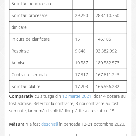
Solicitări neprocesate
–
–
Solicitări procesate
29.250
283.110.750
din care
În curs de clarificare
15
145.185
Respinse
9.648
93.382.992
Admise
19.587
189.582.573
Contracte semnate
17.317
167.611.243
Solicitări plătite
17.208
166.556.232
Comparativ
cu situația din
12 martie 2021
, doar 4 dosare au
fost admise. Referitor la contracte, 8 noi contracte au fost
semnate, iar numărul solicitărilor plătite a crescut cu 15.
Măsura 1
a fost
deschisă
în perioada 12-21 octombrie 2020.