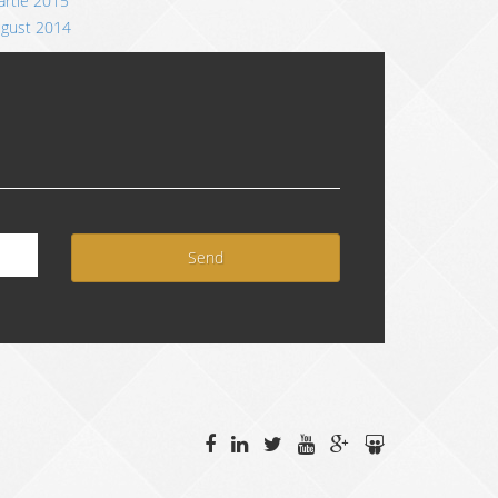
rtie 2015
ugust 2014
Send