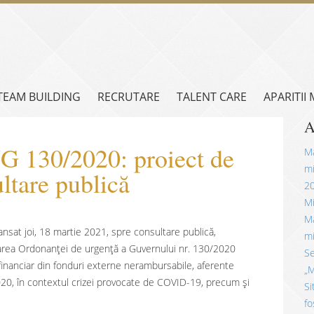
TEAM BUILDING
RECRUTARE
TALENT CARE
APARITII
A
G 130/2020: proiect de
Mă
mi
ltare publică
2
Mi
Mă
lansat joi, 18 martie 2021, spre consultare publică,
mi
area Ordonanței de urgență a Guvernului nr. 130/2020
Se
financiar din fonduri externe nerambursabile, aferente
„M
20, în contextul crizei provocate de COVID-19, precum şi
Si
fo