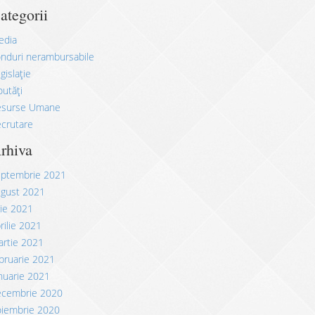
ategorii
edia
nduri nerambursabile
gislație
utăți
esurse Umane
crutare
rhiva
eptembrie 2021
ugust 2021
lie 2021
rilie 2021
rtie 2021
bruarie 2021
nuarie 2021
ecembrie 2020
oiembrie 2020