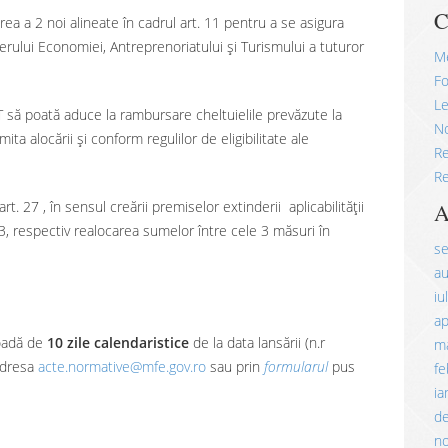
C
ea a 2 noi alineate în cadrul art. 11 pentru a se asigura
erului Economiei, Antreprenoriatului și Turismului a tuturor
M
Fo
Le
 să poată aduce la rambursare cheltuielile prevăzute la
No
mita alocării și conform regulilor de eligibilitate ale
R
Re
. 27 , în sensul creării premiselor extinderii aplicabilității
A
, respectiv realocarea sumelor între cele 3 măsuri în
s
a
iu
ap
ioadă de
10 zile calendaristice
de la data lansării (n.r
ma
 adresa
acte.normative@mfe.gov.ro
sau prin
formularul
pus
fe
ia
d
n