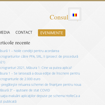
Consultanță
 MEDIA
CONTACT
EVENIMENTE
rticole recente
sură 1 – Noile condiții pentru acordarea
crogranturilor către PFA, SRL, II (proiect de procedură
021)
crogranturi 2021, Măsura 1: Cine va putea aplica?
sura 1 – Se lansează a doua ediție de înscriere pentru
crogranturile de 2.000 euro
 pregătește reluarea schemei de finanțare pentru noua
ăsură 3” – ajutoare de stat COVID
tuația evaluării aplicațiilor depuse pe schema HoReCa a
st publicată