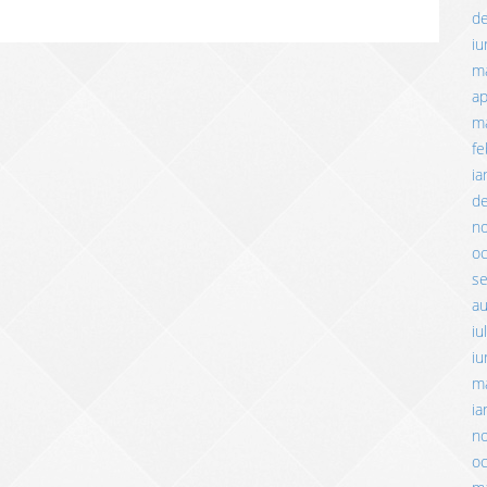
d
iu
m
ap
ma
fe
ia
d
n
o
s
a
iu
iu
m
ia
n
o