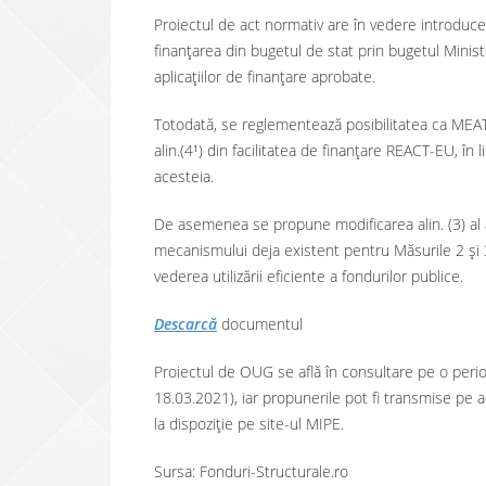
Proiectul de act normativ are în vedere introducer
finanțarea din bugetul de stat prin bugetul Minist
aplicațiilor de finanțare aprobate.
Totodată, se reglementează posibilitatea ca MEAT
alin.(4¹) din facilitatea de finanțare REACT-EU, în li
acesteia.
De asemenea se propune modificarea alin. (3) al art
mecanismului deja existent pentru Măsurile 2 și 3
vederea utilizării eficiente a fondurilor publice.
Descarcă
documentul
Proiectul de OUG se află în consultare pe o per
18.03.2021), iar propunerile pot fi transmise pe
la dispoziție pe site-ul MIPE.
Sursa: Fonduri-Structurale.ro