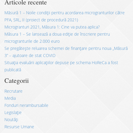
Articole recente
Măsură 1 – Noile condiții pentru acordarea microgranturilor către
PFA, SRL, II (proiect de procedură 2021)
Microgranturi 2021, Măsura 1: Cine va putea aplica?
Măsura 1 – Se lansează a doua ediție de înscriere pentru
microgranturile de 2.000 euro
Se pregătește reluarea schemei de finanțare pentru noua „Măsură
3” – ajutoare de stat COVID
Situația evaluării aplicațiilor depuse pe schema HoReCa a fost
publicată
Categorii
Recrutare
Media
Fonduri nerambursabile
Legislație
Noutăți
Resurse Umane