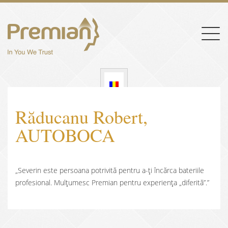
Togg
navig
Răducanu Robert,
AUTOBOCA
„Severin este persoana potrivită pentru a-ți încărca bateriile
profesional. Mulțumesc Premian pentru experiența „diferită”.”