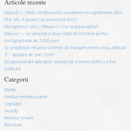
Articole recente
Măsură 1 – Noile condiții pentru acordarea microgranturilor către
PFA, SRL, II (proiect de procedură 2021)
Microgranturi 2021, Măsura 1: Cine va putea aplica?
Măsura 1 – Se lansează a doua ediție de înscriere pentru
microgranturile de 2.000 euro
Se pregătește reluarea schemei de finanțare pentru noua „Măsură
3” – ajutoare de stat COVID
Situația evaluării aplicațiilor depuse pe schema HoReCa a fost
publicată
Categorii
Media
Fonduri nerambursabile
Legislație
Noutăți
Resurse Umane
Recrutare