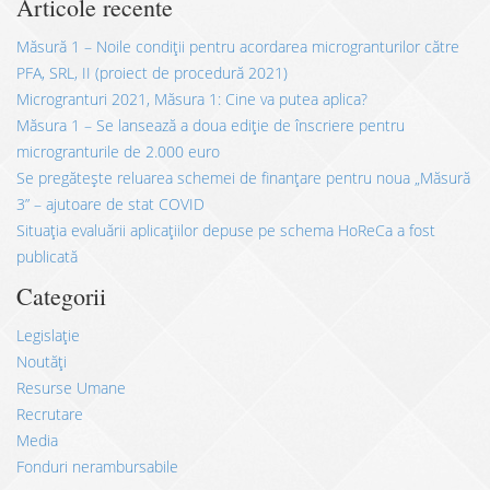
Articole recente
Măsură 1 – Noile condiții pentru acordarea microgranturilor către
PFA, SRL, II (proiect de procedură 2021)
Microgranturi 2021, Măsura 1: Cine va putea aplica?
Măsura 1 – Se lansează a doua ediție de înscriere pentru
microgranturile de 2.000 euro
Se pregătește reluarea schemei de finanțare pentru noua „Măsură
3” – ajutoare de stat COVID
Situația evaluării aplicațiilor depuse pe schema HoReCa a fost
publicată
Categorii
Legislație
Noutăți
Resurse Umane
Recrutare
Media
Fonduri nerambursabile