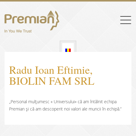
Togg
navig
Radu Ioan Eftimie,
BIOLIN FAM SRL
„Personal mulțumesc « Universului» că am întâlnit echipa
Premian și că am descoperit noi valori ale muncii în echipă.”