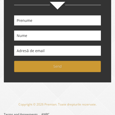
Send
Copyright © 2026 Premian. Toate drepturile rezervate.
Terms and Agreements
ANPC