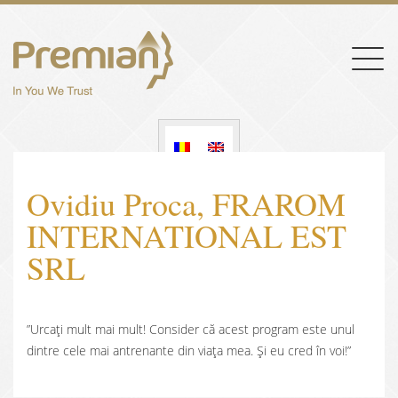
Togg
navig
Ovidiu Proca, FRAROM
INTERNATIONAL EST
SRL
”Urcați mult mai mult! Consider că acest program este unul
dintre cele mai antrenante din viața mea. Și eu cred în voi!”