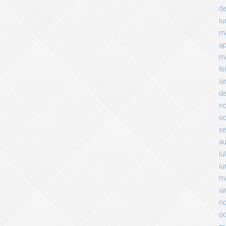
d
iu
m
ap
ma
fe
ia
d
n
o
s
a
iu
iu
m
ia
n
o