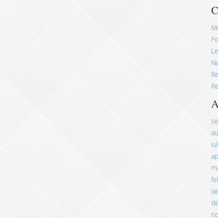
C
M
Fo
Le
No
R
Re
A
s
a
iu
ap
ma
fe
ia
d
n