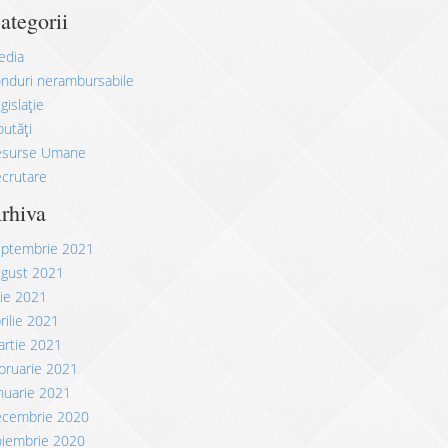
ategorii
edia
nduri nerambursabile
gislație
utăți
esurse Umane
crutare
rhiva
eptembrie 2021
ugust 2021
lie 2021
rilie 2021
rtie 2021
bruarie 2021
nuarie 2021
ecembrie 2020
oiembrie 2020