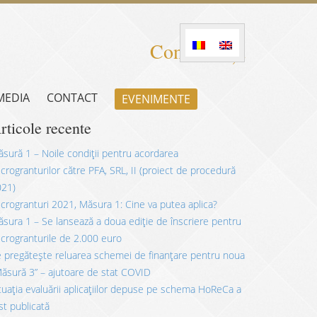
Consultanță
 MEDIA
CONTACT
EVENIMENTE
rticole recente
sură 1 – Noile condiții pentru acordarea
crogranturilor către PFA, SRL, II (proiect de procedură
021)
crogranturi 2021, Măsura 1: Cine va putea aplica?
sura 1 – Se lansează a doua ediție de înscriere pentru
crogranturile de 2.000 euro
 pregătește reluarea schemei de finanțare pentru noua
ăsură 3” – ajutoare de stat COVID
tuația evaluării aplicațiilor depuse pe schema HoReCa a
st publicată