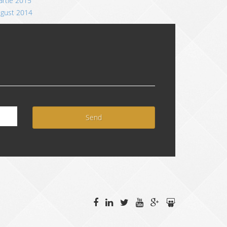
rtie 2015
ugust 2014
Send