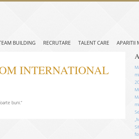
TEAM BUILDING
RECRUTARE
TALENT CARE
APARITII
A
AROM INTERNATIONAL
Mă
mi
2
Mi
Mă
foarte buni.”
mi
Se
„M
Si
fo