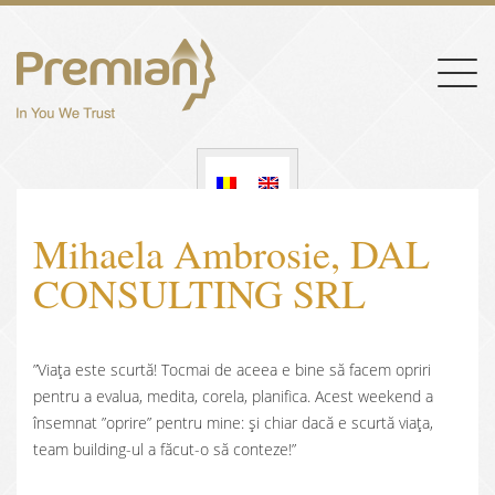
Togg
navig
Mihaela Ambrosie, DAL
CONSULTING SRL
”Viața este scurtă! Tocmai de aceea e bine să facem opriri
pentru a evalua, medita, corela, planifica. Acest weekend a
însemnat ”oprire” pentru mine: și chiar dacă e scurtă viața,
team building-ul a făcut-o să conteze!”