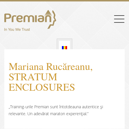
Togg
navig
Mariana Rucăreanu,
STRATUM
ENCLOSURES
„Training-urile Premian sunt întotdeauna autentice și
relevante. Un adevărat maraton experențial.”