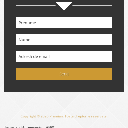
Send
Copyright © 2026 Premian. Toate drepturile rezervate.
Terms and Agreements
ANPC