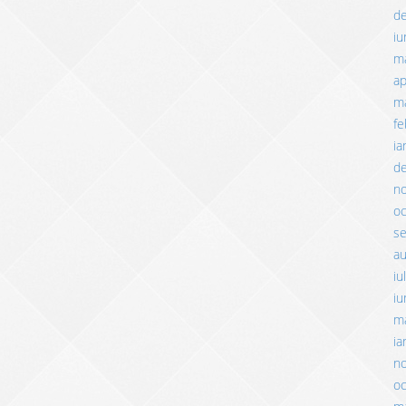
d
iu
m
ap
ma
fe
ia
d
n
o
s
a
iu
iu
m
ia
n
o