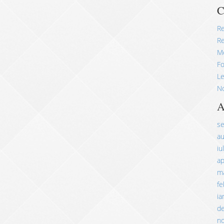
C
R
Re
M
Fo
Le
No
A
s
a
iu
ap
ma
fe
ia
d
n