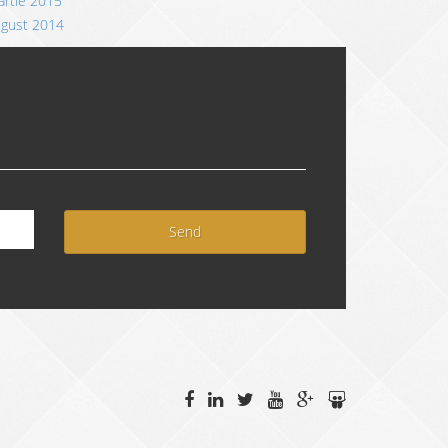
rtie 2015
ugust 2014
Send