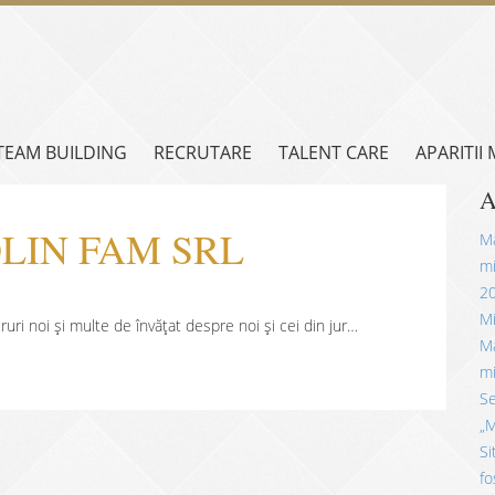
TEAM BUILDING
RECRUTARE
TALENT CARE
APARITII
A
IOLIN FAM SRL
Mă
mi
2
Mi
cruri noi și multe de învățat despre noi și cei din jur…
Mă
mi
Se
„M
Si
fo