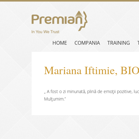
HOME
COMPANIA
TRAINING
Mariana Iftimie, B
„ A fost o zi minunată, plină de emoții pozitive, lu
Mulțumim.”