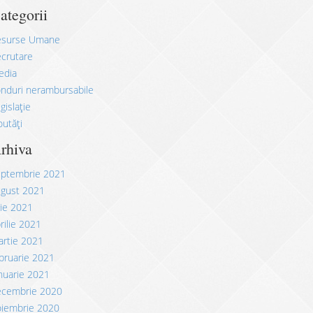
ategorii
esurse Umane
crutare
edia
nduri nerambursabile
gislație
utăți
rhiva
eptembrie 2021
ugust 2021
lie 2021
rilie 2021
rtie 2021
bruarie 2021
nuarie 2021
ecembrie 2020
oiembrie 2020