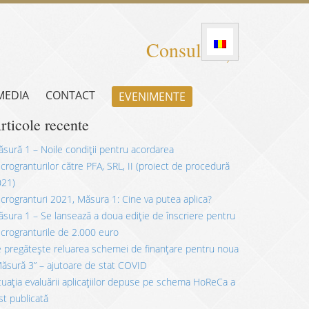
Consultanță
 MEDIA
CONTACT
EVENIMENTE
rticole recente
sură 1 – Noile condiții pentru acordarea
crogranturilor către PFA, SRL, II (proiect de procedură
021)
crogranturi 2021, Măsura 1: Cine va putea aplica?
sura 1 – Se lansează a doua ediție de înscriere pentru
crogranturile de 2.000 euro
 pregătește reluarea schemei de finanțare pentru noua
ăsură 3” – ajutoare de stat COVID
tuația evaluării aplicațiilor depuse pe schema HoReCa a
st publicată