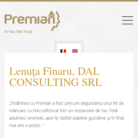
Togg
navig
Lenuța Fînaru, DAL
CONSULTING SRL
„Întâlnirea cu Premian a fost precum degustarea unui fel de
mâncare cu titlu sofisticat într-un restaurant de lux. Întâi
adulmeci aromele, apoi îți răsfeți papilele gustative și în final
mai vrei o porție. ”