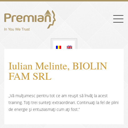
Togg
navig
Iulian Melinte, BIOLIN
FAM SRL
„Vă mulțumesc pentru tot ce am reușit să învăț la acest
training. Toți trei sunteți extraordinari. Continuați la fel de plini
de energie și entuziasmați cum ați fost.”