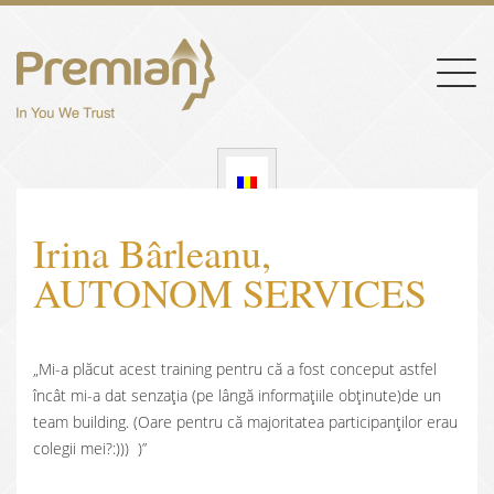
Togg
navig
Irina Bârleanu,
AUTONOM SERVICES
„Mi-a plăcut acest training pentru că a fost conceput astfel
încât mi-a dat senzația (pe lângă informațiile obținute)de un
team building. (Oare pentru că majoritatea participanților erau
colegii mei?:))) )”