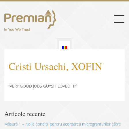
Togg
navig
Cristi Ursachi, XOFIN
”VERY GOOD JOBS GUYS! I LOVED IT!”
Articole recente
Măsură 1 – Noile condiții pentru acordarea microgranturilor către