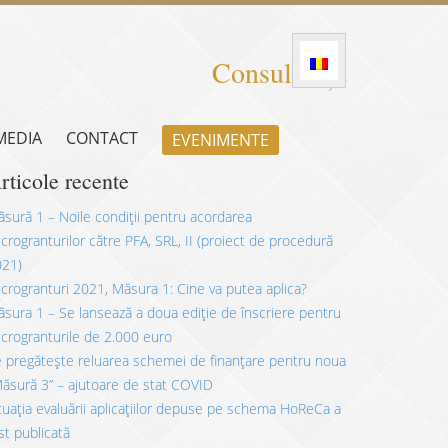
Consultanță
 MEDIA
CONTACT
EVENIMENTE
rticole recente
sură 1 – Noile condiții pentru acordarea
crogranturilor către PFA, SRL, II (proiect de procedură
021)
crogranturi 2021, Măsura 1: Cine va putea aplica?
sura 1 – Se lansează a doua ediție de înscriere pentru
crogranturile de 2.000 euro
 pregătește reluarea schemei de finanțare pentru noua
ăsură 3” – ajutoare de stat COVID
tuația evaluării aplicațiilor depuse pe schema HoReCa a
st publicată