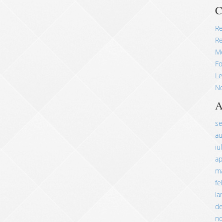
C
R
Re
M
Fo
Le
No
A
s
a
iu
ap
ma
fe
ia
d
n