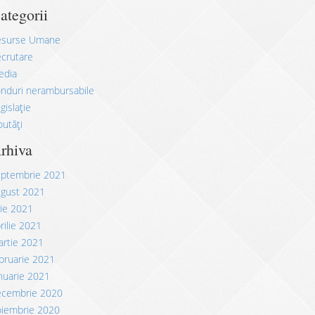
ategorii
esurse Umane
crutare
edia
nduri nerambursabile
gislație
utăți
rhiva
eptembrie 2021
ugust 2021
lie 2021
rilie 2021
rtie 2021
bruarie 2021
nuarie 2021
ecembrie 2020
oiembrie 2020