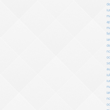
d
iu
m
ap
ma
fe
ia
d
n
o
s
a
iu
iu
m
ia
n
o