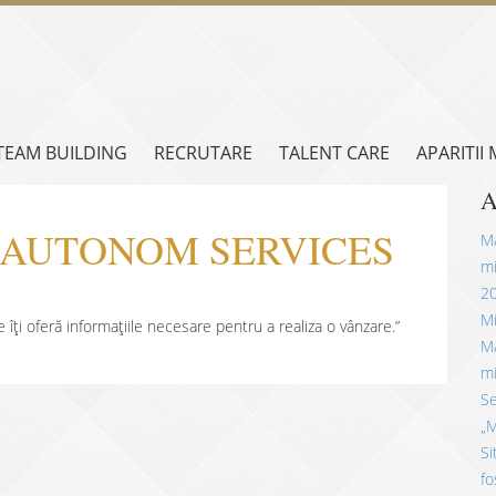
TEAM BUILDING
RECRUTARE
TALENT CARE
APARITII
A
cu, AUTONOM SERVICES
Mă
mi
2
Mi
e îți oferă informațiile necesare pentru a realiza o vânzare.”
Mă
mi
Se
„M
Si
fo