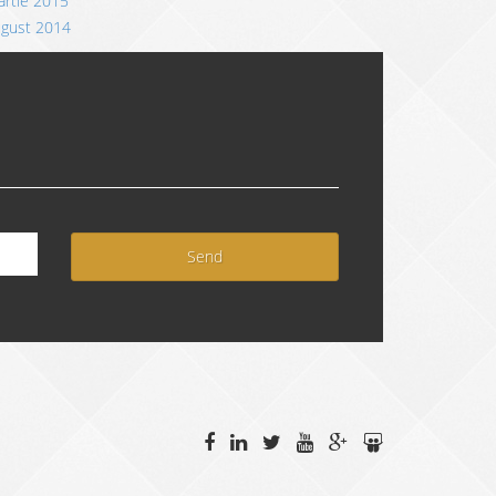
rtie 2015
ugust 2014
Send