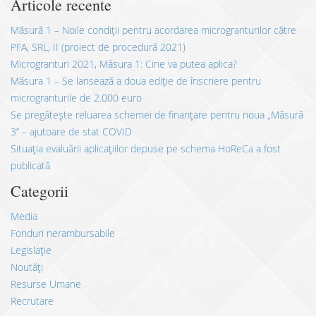
Articole recente
Măsură 1 – Noile condiții pentru acordarea microgranturilor către
PFA, SRL, II (proiect de procedură 2021)
Microgranturi 2021, Măsura 1: Cine va putea aplica?
Măsura 1 – Se lansează a doua ediție de înscriere pentru
microgranturile de 2.000 euro
Se pregătește reluarea schemei de finanțare pentru noua „Măsură
3” – ajutoare de stat COVID
Situația evaluării aplicațiilor depuse pe schema HoReCa a fost
publicată
Categorii
Media
Fonduri nerambursabile
Legislație
Noutăți
Resurse Umane
Recrutare