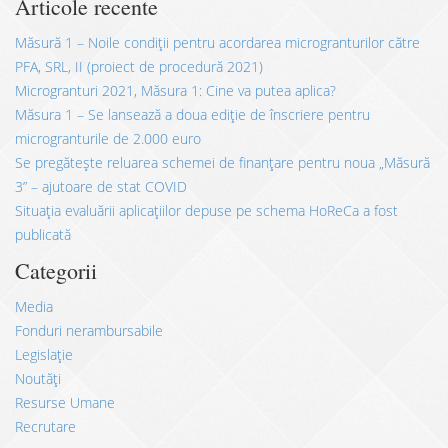
Articole recente
Măsură 1 – Noile condiții pentru acordarea microgranturilor către
PFA, SRL, II (proiect de procedură 2021)
Microgranturi 2021, Măsura 1: Cine va putea aplica?
Măsura 1 – Se lansează a doua ediție de înscriere pentru
microgranturile de 2.000 euro
Se pregătește reluarea schemei de finanțare pentru noua „Măsură
3” – ajutoare de stat COVID
Situația evaluării aplicațiilor depuse pe schema HoReCa a fost
publicată
Categorii
Media
Fonduri nerambursabile
Legislație
Noutăți
Resurse Umane
Recrutare