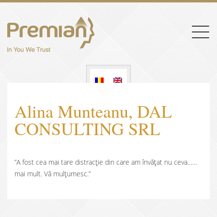
Togg
navig
Alina Munteanu, DAL
CONSULTING SRL
”A fost cea mai tare distracție din care am învățat nu ceva……
mai mult. Vă mulțumesc.”