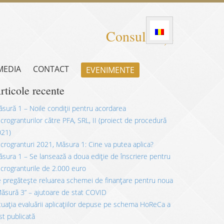
Consultanță
 MEDIA
CONTACT
EVENIMENTE
rticole recente
sură 1 – Noile condiții pentru acordarea
crogranturilor către PFA, SRL, II (proiect de procedură
021)
crogranturi 2021, Măsura 1: Cine va putea aplica?
sura 1 – Se lansează a doua ediție de înscriere pentru
crogranturile de 2.000 euro
 pregătește reluarea schemei de finanțare pentru noua
ăsură 3” – ajutoare de stat COVID
tuația evaluării aplicațiilor depuse pe schema HoReCa a
st publicată