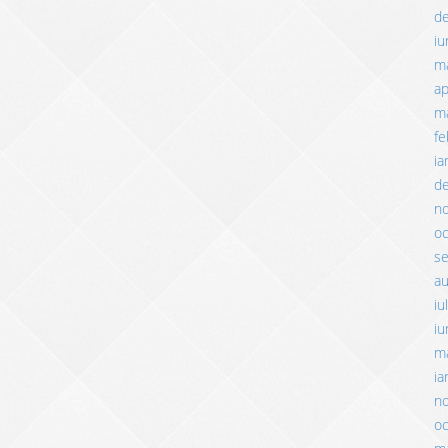
d
iu
m
ap
ma
fe
ia
d
n
o
s
a
iu
iu
m
ia
n
o