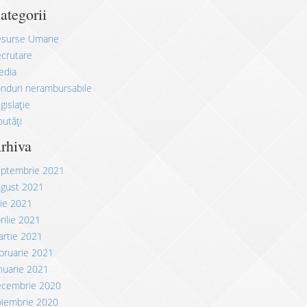
ategorii
esurse Umane
crutare
edia
nduri nerambursabile
gislație
utăți
rhiva
eptembrie 2021
ugust 2021
lie 2021
rilie 2021
rtie 2021
bruarie 2021
nuarie 2021
ecembrie 2020
oiembrie 2020