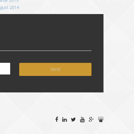
rtie 2015
ugust 2014
Send