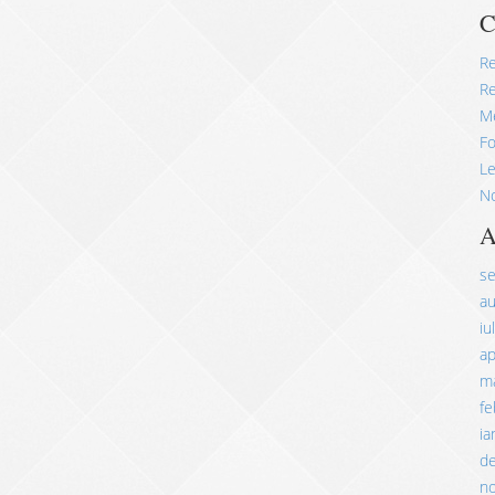
C
R
Re
M
Fo
Le
No
A
s
a
iu
ap
ma
fe
ia
d
n