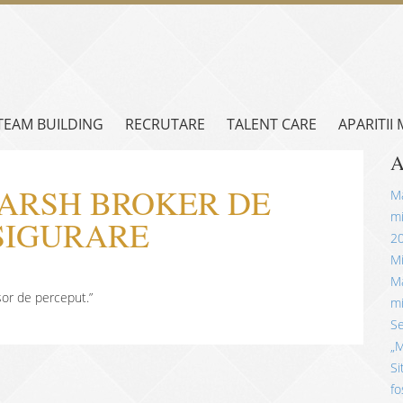
TEAM BUILDING
RECRUTARE
TALENT CARE
APARITII
A
 MARSH BROKER DE
Mă
mi
SIGURARE
2
Mi
Mă
șor de perceput.”
mi
Se
„M
Si
fo