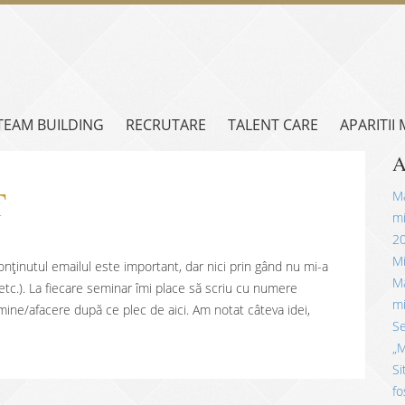
TEAM BUILDING
RECRUTARE
TALENT CARE
APARITII
A
T
Mă
mi
2
Mi
onținutul emailul este important, dar nici prin gând nu mi-a
Mă
 etc.). La fiecare seminar îmi place să scriu cu numere
mi
mine/afacere după ce plec de aici. Am notat câteva idei,
Se
„M
Si
fo