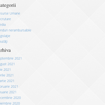
ategorii
esurse Umane
crutare
edia
nduri nerambursabile
gislație
utăți
rhiva
eptembrie 2021
ugust 2021
lie 2021
rilie 2021
rtie 2021
bruarie 2021
nuarie 2021
ecembrie 2020
oiembrie 2020