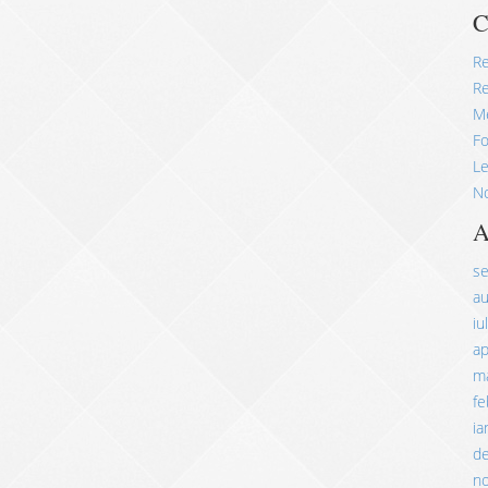
C
R
Re
M
Fo
Le
No
A
s
a
iu
ap
ma
fe
ia
d
n