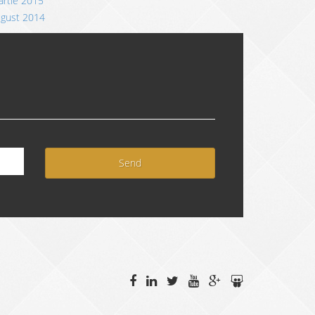
rtie 2015
ugust 2014
Send