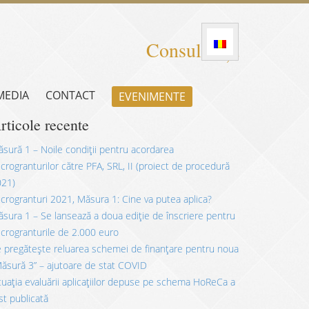
Consultanță
 MEDIA
CONTACT
EVENIMENTE
rticole recente
sură 1 – Noile condiții pentru acordarea
crogranturilor către PFA, SRL, II (proiect de procedură
021)
crogranturi 2021, Măsura 1: Cine va putea aplica?
sura 1 – Se lansează a doua ediție de înscriere pentru
crogranturile de 2.000 euro
 pregătește reluarea schemei de finanțare pentru noua
ăsură 3” – ajutoare de stat COVID
tuația evaluării aplicațiilor depuse pe schema HoReCa a
st publicată