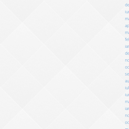
d
iu
m
ap
ma
fe
ia
d
n
o
s
a
iu
iu
m
ia
n
o