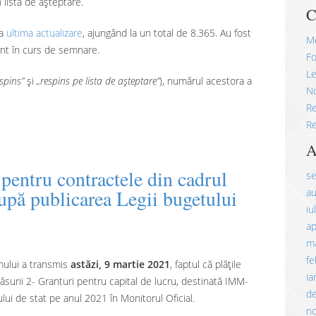
 lista de așteptare.
C
la
ultima actualizare
, ajungând la un total de 8.365. Au fost
M
nt în curs de semnare.
Fo
Le
spins”
și
„respins pe lista de așteptare”
), numărul acestora a
No
R
Re
A
 pentru contractele din cadrul
s
upă publicarea Legii bugetului
a
iu
ap
ma
fe
smului a transmis
astăzi, 9 martie 2021
, faptul că plățile
ia
ăsurii 2- Granturi pentru capital de lucru, destinată IMM-
d
lui de stat pe anul 2021 în Monitorul Oficial.
n