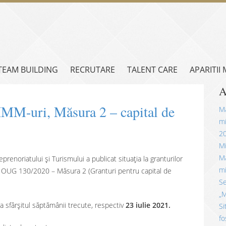
TEAM BUILDING
RECRUTARE
TALENT CARE
APARITII
A
 IMM-uri, Măsura 2 – capital de
Mă
mi
2
Mi
Mă
prenoriatului și Turismului a publicat situația la granturilor
mi
in OUG 130/2020 – Măsura 2 (Granturi pentru capital de
Se
„M
 sfârșitul săptămânii trecute, respectiv
23 iulie 2021.
Si
fo