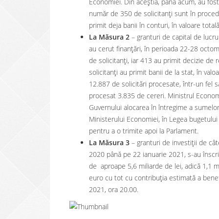
Economiei. Din aceștia, până acum, au fos
număr de 350 de solicitanți sunt în procedu
primit deja banii în conturi, în valoare tota
La Măsura 2
– granturi de capital de lucr
au cerut finanțări, în perioada 22-28 octo
de solicitanți, iar 413 au primit decizie de
solicitanți au primit banii de la stat, în val
12.887 de solicitări procesate, într-un fel
procesat 3.835 de cereri. Ministrul Economi
Guvernului alocarea în întregime a sumelor 
Ministerului Economiei, în Legea bugetului
pentru a o trimite apoi la Parlament.
La Măsura 3
– granturi de investiții de 
2020 până pe 22 ianuarie 2021, s-au înscris 
de aproape 5,6 miliarde de lei, adică 1,1 
euro cu tot cu contribuția estimată a benef
2021, ora 20.00.