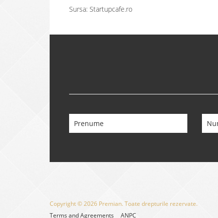
Sursa: Startupcafe.ro
Copyright © 2026 Premian. Toate drepturile rezervate.
Terms and Agreements
ANPC