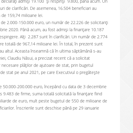
t declarați admiși 19.100 și respinși 9.800, până acum. Un
ri de clarificări. De asemenea, 16.504 beneficiari au
lă de 159,74 milioane lei.
u de 2.000-150.000 euro, un număr de 22.226 de solicitanți
mbrie 2020. Până acum, au fost admiși la finanțare 10.187
 respingere. Alți 2.287 sunt în clarificări. Un număr de 2.774
oare totală de 967,14 milioane lei. În total, în prezent sunt
 sau altul. Aceasta înseamnă că în ultima săptămână s-au
ei, Claudiu Năsui, a precizat recent că a solicitat
necesare plăților de ajutoare de stat, prin bugetul
 de stat pe anul 2021, pe care Executivul o pregătește
câte 50.000-200.000 euro, începând cu data de 3 decembrie
9.483 de firme, suma totală solicitată la finanțare fiind
miliarde de euro, mult peste bugetul de 550 de milioane de
iciarilor. Înscrierile sunt deschise până pe 29 ianuarie