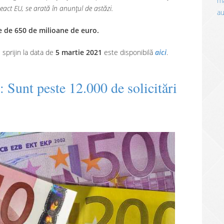
ma
act EU, se arată în anunțul de astăzi.
a
te de 650 de milioane de euro.
sprijin la data de
5 martie 2021
este disponibilă
aici
.
 Sunt peste 12.000 de solicitări