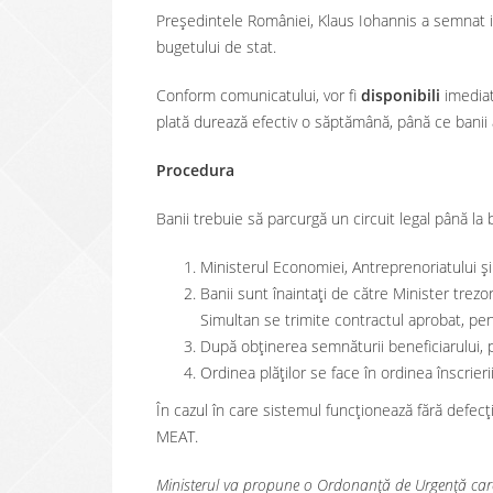
Președintele României, Klaus Iohannis a semnat ie
bugetului de stat.
Conform comunicatului, vor fi
disponibili
imediat
plată durează efectiv o săptămână, până ce banii aj
Procedura
Banii trebuie să parcurgă un circuit legal până la b
Ministerul Economiei, Antreprenoriatului și 
Banii sunt înaintați de către Minister trezorer
Simultan se trimite contractul aprobat, pen
După obținerea semnăturii beneficiarului, p
Ordinea plăților se face în ordinea înscrierii
În cazul în care sistemul funcționează fără defecț
MEAT.
Ministerul va propune o Ordonanță de Urgență care