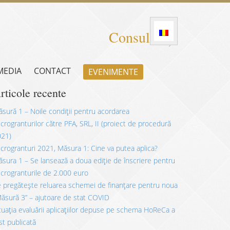
Consultanță
 MEDIA
CONTACT
EVENIMENTE
rticole recente
sură 1 – Noile condiții pentru acordarea
crogranturilor către PFA, SRL, II (proiect de procedură
021)
crogranturi 2021, Măsura 1: Cine va putea aplica?
sura 1 – Se lansează a doua ediție de înscriere pentru
crogranturile de 2.000 euro
 pregătește reluarea schemei de finanțare pentru noua
ăsură 3” – ajutoare de stat COVID
tuația evaluării aplicațiilor depuse pe schema HoReCa a
st publicată