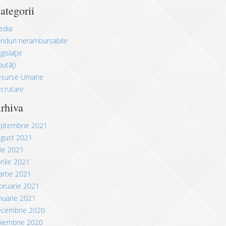
ategorii
edia
nduri nerambursabile
gislație
utăți
esurse Umane
crutare
rhiva
eptembrie 2021
ugust 2021
lie 2021
rilie 2021
rtie 2021
bruarie 2021
nuarie 2021
ecembrie 2020
oiembrie 2020