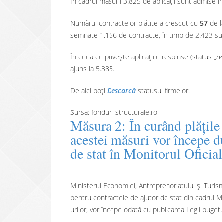
În cadrul măsurii 3.825 de aplicații sunt admise în
Numărul contractelor plătite a crescut cu
57
de 
semnate 1.156 de contracte, în timp de 2.423 su
În ceea ce privește aplicațiile respinse (status „
re
ajuns la 5.385.
De aici poți
Descarcă
statusul firmelor.
Sursa: fonduri-structurale.ro
Măsura 2: În curând plățile
acestei măsuri vor începe d
de stat în Monitorul Oficial
Ministerul Economiei, Antreprenoriatului și Turi
pentru contractele de ajutor de stat din cadrul M
urilor, vor începe odată cu publicarea Legii bugetu