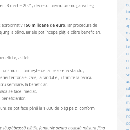
d
ri, 8 martie 2021, decretul privind promulgarea Legii
iu
m
 aproximativ
150 milioane de euro
, iar procedura de
ap
ung la bănci, iar ele pot începe plățile către beneficiari.
ma
fe
ia
d
eneficiar, astfel:
n
o
Turismului îi primește de la Trezoreria statului;
s
iei teritoriale, care, la rândul ei, îi trimite la bancă.
a
tru semnare, la beneficiar.
iu
lata se face imediat.
iu
 beneficiarilor.
m
iuni, se pot face până la 1.000 de plăți pe zi, conform
ia
n
o
 să grăbească plățile, fondurile pentru această măsura fiind