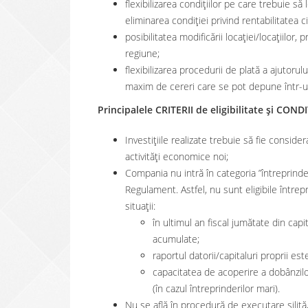
flexibilizarea condiţiilor pe care trebuie să
eliminarea condiției privind rentabilitatea ci
posibilitatea modificării locației/locațiilo
regiune;
flexibilizarea procedurii de plată a ajutorul
maxim de cereri care se pot depune într-un
Principalele CRITERII de eligibilitate și CONDI
Investițiile realizate trebuie să fie considerat
activități economice noi;
Compania nu intră în categoria ”întreprinderil
Regulament. Astfel, nu sunt eligibile întrep
situații:
în ultimul an fiscal jumătate din capi
acumulate;
raportul datorii/capitaluri proprii es
capacitatea de acoperire a dobânzil
(în cazul întreprinderilor mari).
Nu se află în procedură de executare silită, 