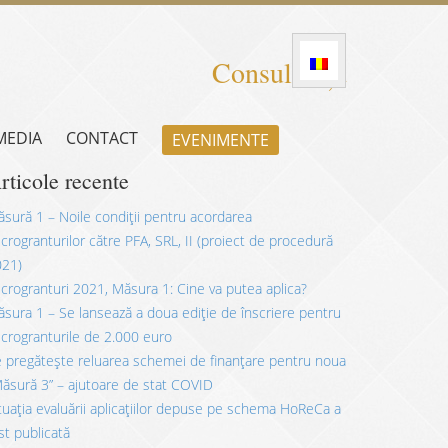
Consultanță
 MEDIA
CONTACT
EVENIMENTE
rticole recente
sură 1 – Noile condiții pentru acordarea
crogranturilor către PFA, SRL, II (proiect de procedură
021)
crogranturi 2021, Măsura 1: Cine va putea aplica?
sura 1 – Se lansează a doua ediție de înscriere pentru
crogranturile de 2.000 euro
 pregătește reluarea schemei de finanțare pentru noua
ăsură 3” – ajutoare de stat COVID
tuația evaluării aplicațiilor depuse pe schema HoReCa a
st publicată