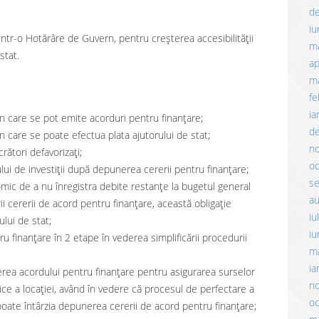
d
iu
intr-o Hotărâre de Guvern, pentru creșterea accesibilității
m
stat.
ap
ma
fe
ia
în care se pot emite acorduri pentru finanţare;
d
n care se poate efectua plata ajutorului de stat;
n
rători defavorizați;
o
ului de investiții după depunerea cererii pentru finanțare;
s
nomic de a nu înregistra debite restanțe la bugetul general
a
i cererii de acord pentru finanțare, această obligație
iu
lui de stat;
iu
ru finanţare în 2 etape în vederea simplificării procedurii
m
ia
erea acordului pentru finanţare pentru asigurarea surselor
n
dice a locaţiei, având în vedere că procesul de perfectare a
o
poate întârzia depunerea cererii de acord pentru finanţare;