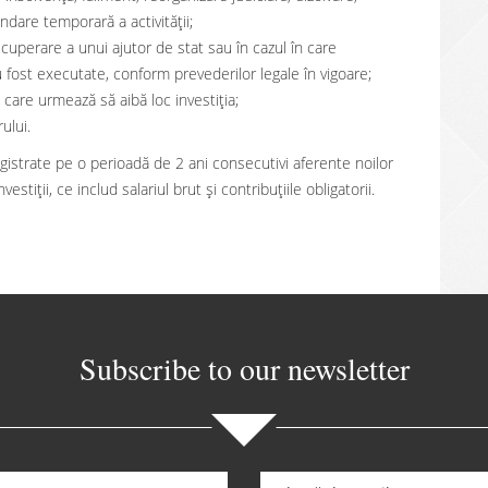
ndare temporară a activităţii;
ecuperare a unui ajutor de stat sau în cazul în care
fost executate, conform prevederilor legale în vigoare;
 care urmează să aibă loc investiția;
ului.
egistrate pe o perioadă de 2 ani consecutivi aferente noilor
stiţii, ce includ salariul brut și contribuțiile obligatorii.
Subscribe to our newsletter