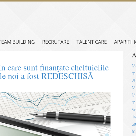
TEAM BUILDING
RECRUTARE
TALENT CARE
APARITII
A
n care sunt finanțate cheltuielile
Mă
ițiile noi a fost REDESCHISĂ
mi
2
Mi
Mă
mi
Se
„M
Si
fo