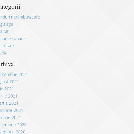
ategorii
nduri nerambursabile
gislație
utăți
esurse Umane
crutare
edia
rhiva
eptembrie 2021
ugust 2021
lie 2021
rilie 2021
rtie 2021
bruarie 2021
nuarie 2021
ecembrie 2020
oiembrie 2020