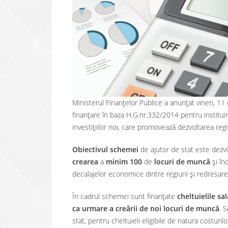
Ministerul Finanțelor Publice a anunțat vineri, 1
finanțare în baza H.G.nr.332/2014 pentru institui
investițiilor noi, care promovează dezvoltarea reg
Obiectivul schemei
de ajutor de stat este dezvol
crearea
a
minim 100
de
locuri de
muncă
și înc
decalajelor economice dintre regiuni şi redresar
În cadrul schemei sunt finanțate
cheltuielile sa
ca urmare a creării de noi locuri de muncă
. 
stat, pentru cheltuieli eligibile de natura costur