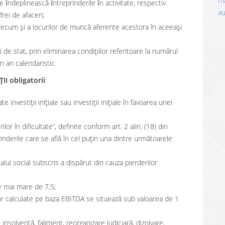
ma
 le ȋndeplinească ȋntreprinderile ȋn activitate, respectiv
a
frei de afaceri;
r, precum și a locurilor de muncă aferente acestora în aceeași
ui de stat, prin eliminarea condițiilor referitoare la numărul
 an calendaristic.
ȚII obligatorii
:
e investiții inițiale sau investiții inițiale în favoarea unei
or în dificultate”, definite conform art. 2 alin. (18) din
rinderile care se află în cel puțin una dintre următoarele
talul social subscris a dispărut din cauza pierderilor
te mai mare de 7,5;
or calculate pe baza EBITDA se situează sub valoarea de 1
insolvenţă, faliment, reorganizare judiciară, dizolvare,