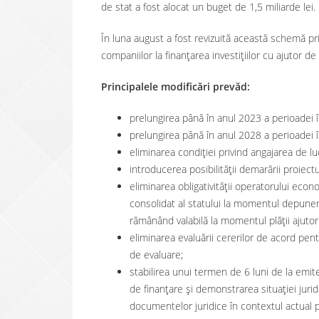
de stat a fost alocat un buget de 1,5 miliarde lei.
În luna august a fost revizuită această schemă pr
companiilor la finanțarea investițiilor cu ajutor de 
Principalele modificări prevăd:
prelungirea până în anul 2023 a perioadei 
prelungirea până în anul 2028 a perioadei î
eliminarea condiției privind angajarea de luc
introducerea posibilității demarării proiect
eliminarea obligativității operatorului eco
consolidat al statului la momentul depuneri
rămânând valabilă la momentul plății ajutoru
eliminarea evaluării cererilor de acord pent
de evaluare;
stabilirea unui termen de 6 luni de la emit
de finanţare şi demonstrarea situaţiei juri
documentelor juridice în contextul actual 