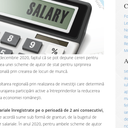
C
Fo
Le
No
R
Re
M
1 decembrie 2020, faptul că se pot depune cereri pentru
A
rea unei scheme de ajutor de stat pentru sprijinirea
s
ională prin crearea de locuri de muncă.
a
tarea regională prin realizarea de investiții care determină
iu
urajarea participării active a întreprinderilor la reducerea
ap
ea economiei româneşti.
ma
fe
lariale înregistrate pe o perioadă de 2 ani consecutivi,
ia
Se acordă sume sub formă de granturi, de la bugetul de
d
ilor salariale. În anul 2020, pentru ambele scheme de ajutor
n