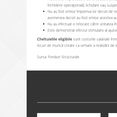
închidere operațională, lichidare sau suspe
Nu au fost emise împotriva lor decizii de r
asemenea decizii au fost emise acestea au 
Nu au efectuat o relocare către unitatea în
Este demonstrat efectul stimulativ al ajutor
Cheltuielile eligibile
sunt costurile salariale înr
locuri de muncă create ca urmare a realizării de inve
Sursa: Fonduri Structurale