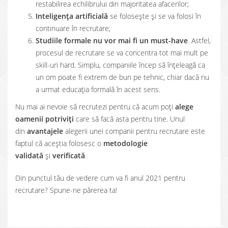
restabilirea echilibrului din majoritatea afacerilor;
Inteligența artificială
se folosește și se va folosi în
continuare în recrutare;
Studiile formale nu vor mai fi un must-have
. Astfel,
procesul de recrutare se va concentra tot mai mult pe
skill-uri hard. Simplu, companiile încep să înțeleagă ca
un om poate fi extrem de bun pe tehnic, chiar dacă nu
a urmat educația formală în acest sens.
Nu mai ai nevoie să recrutezi pentru că acum poți
alege
oamenii potriviți
care să facă asta pentru tine. Unul
din
avantajele
alegerii unei companii pentru recrutare este
faptul că aceștia folosesc o
metodologie
validată
și
verificată
.
Din punctul tău de vedere cum va fi anul 2021 pentru
recrutare? Spune-ne părerea ta!