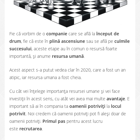
Fie că vorbim de o
companie
care se află la
început de
drum
, fie că este în
plină ascensiune
sau se află pe
culmile
succesului
, aceste etape au în comun o resursă foarte
importantă, și anume
resursa umană
.
Acest aspect s-a putut vedea clar în 2020, care a fost un an
atipic, iar resursa umana a fost cheia.
Cu cât vei înțelege importanța resursei umane și vei face
investiții în acest sens, cu atât vei avea mai multe
avantaje
. E
important să ai în compania ta
oamenii potriviți
la
locul
potrivit
. Noi credem că oamenii potriviți pot fi aleși doar de
oamenii potriviți.
Primul pas
pentru acest lucru
este
recrutarea
.