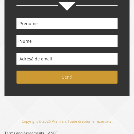
Send
Copyright © 2026 Premian. Toate drepturile rezervate.
Terms and Agreements
ANPC