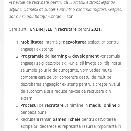
Ai nevoie de recrutare pentru că
„Succesul e strâns legat de
acţiune. Oamenii de succes sunt într-o continuă mişcare. Greşesc,
dar nu se dau bătuţi.”
Conrad Hilton
Care sunt
TENDINȚELE
în
recrutare
pentru
2021
?
Mobilitatea
internă și
dezvoltarea
abilităților pentru
angajații existenți;
Programele
de
learning
&
development
vor stimula
angajații să-ți dezvolte skill-urile, să învețe abilități noi și
să umple golurile de cunoștințe. Vom vedea multe
companii care se vor concentra destul de mult pe
dezvoltarea angajaților existenți pentru a crește nivelul
de autonomie și a reduce nevoia de recrutare din
extern.
Procesul
de
recrutare
va rămâne în
mediul online
o
perioadă bună;
Recruiterii rămân
oamenii cheie
pentru dezvoltarea
echipelor, deoarece ei reprezintă resursa importantă în