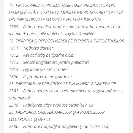
16. PRELUCRAREA LEMNULUI, FABRICAREA PRODUSELOR DIN
LEMN ȘI PLUTĂ, CU EXCEPȚIA MOBILEI; FABRICAREA ARTICOLELOR
DIN PAIE ȘI DIN ALTE MATERIALE VEGETALE ÎMPLETITE
1629 Fabricarea altor produse din lemn; fabricarea articolelor
din plută, paie și alte materiale vegetale împletite
18. TIPĂRIREA ȘI REPRODUCEREA PE SUPORȚI A ÎNREGISTRĂRILOR
1811 Tipărirea ziarelor
1812 Alte activități de tipărire n.c.a.
1813 Servicii pregătitoare pentru pretipărire
1814 Legătorie și servicii conexe
1820 Reproducerea înregistrărilor
23. FABRICAREA ALTOR PRODUSE DIN MINERALE NEMETALICE
2341 Fabricarea articolelor ceramice pentru uz gospodăresc și
ornamental
2349 Fabricarea altor produse ceramice n.c.a.
26. FABRICAREA CALCULATOARELOR ȘI A PRODUSELOR
ELECTRONICE ȘI OPTICE
2680 Fabricarea suporților magnetici și optici destinați