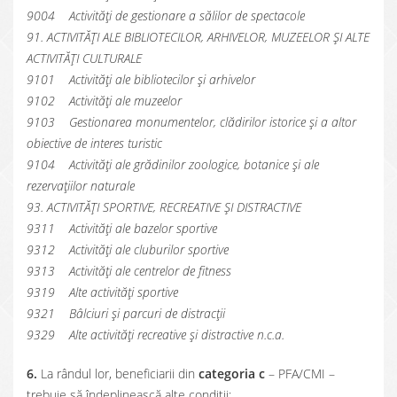
9004 Activități de gestionare a sălilor de spectacole
91. ACTIVITĂȚI ALE BIBLIOTECILOR, ARHIVELOR, MUZEELOR ȘI ALTE
ACTIVITĂȚI CULTURALE
9101 Activități ale bibliotecilor și arhivelor
9102 Activități ale muzeelor
9103 Gestionarea monumentelor, clădirilor istorice și a altor
obiective de interes turistic
9104 Activități ale grădinilor zoologice, botanice și ale
rezervațiilor naturale
93. ACTIVITĂȚI SPORTIVE, RECREATIVE ȘI DISTRACTIVE
9311 Activități ale bazelor sportive
9312 Activități ale cluburilor sportive
9313 Activități ale centrelor de fitness
9319 Alte activități sportive
9321 Bâlciuri și parcuri de distracții
9329 Alte activități recreative și distractive n.c.a.
6.
La rândul lor, beneficiarii din
categoria c
– PFA/CMI –
trebuie să îndeplinească alte condiții: