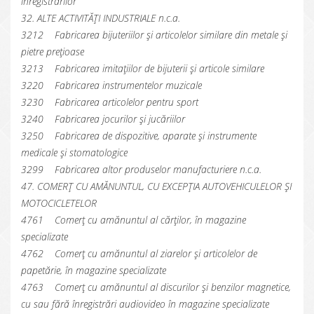
înregistrărilor
32. ALTE ACTIVITĂȚI INDUSTRIALE n.c.a.
3212 Fabricarea bijuteriilor și articolelor similare din metale și
pietre prețioase
3213 Fabricarea imitațiilor de bijuterii și articole similare
3220 Fabricarea instrumentelor muzicale
3230 Fabricarea articolelor pentru sport
3240 Fabricarea jocurilor și jucăriilor
3250 Fabricarea de dispozitive, aparate și instrumente
medicale și stomatologice
3299 Fabricarea altor produselor manufacturiere n.c.a.
47. COMERȚ CU AMĂNUNTUL, CU EXCEPȚIA AUTOVEHICULELOR ȘI
MOTOCICLETELOR
4761 Comerț cu amănuntul al cărților, în magazine
specializate
4762 Comerț cu amănuntul al ziarelor și articolelor de
papetărie, în magazine specializate
4763 Comerț cu amănuntul al discurilor și benzilor magnetice,
cu sau fără înregistrări audiovideo în magazine specializate