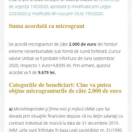
de urgență 130/2020, aprobată și modificată prin Legea
220/2020 și modficată din nou prin OUG 199/2020.
Suma acordată ca microgrant
Se acordă microgranturi de câte
2.000 de euro
din fonduri
externe nerambursabile sub formă de sumă forfetară. Cursul
valutar utilizat va fi probabil InforEuro din luna septembrie
2020, respectiv 1 euro=4,8395 lei. Prin urmare, ajutorul
acordat va fi de
9.679 lei.
Categoriile de beneficiari: Cine va putea
obține microgranturile de câte 2.000 de euro
a)
Microîntreprinderi și firme mici și mijlocii (IMM)
care fac
dovada prin situațiile financiare depuse că nu dețin salariați cu
contract individual de muncă la data de 31 decembrie 2019.
IMM -urile sunt înființate în baza Legii societăților nr. 31/1990