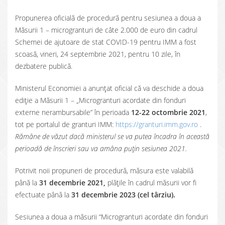
Propunerea oficială de procedură pentru sesiunea a doua a
Măsurii 1 – microgranturi de câte 2.000 de euro din cadrul
Schemei de ajutoare de stat COVID-19 pentru IMM a fost
scoasă, vineri, 24 septembrie 2021, pentru 10 zile, în
dezbatere publică.
Ministerul Economiei a anunțat oficial că va deschide a doua
ediție a Măsurii 1 – „Microgranturi acordate din fonduri
externe nerambursabile” în perioada
12-22 octombrie 2021
,
tot pe portalul de granturi IMM:
https://granturi.imm.gov.ro
.
Rămâne de văzut dacă ministerul se va putea încadra în această
perioadă de înscrieri sau va amâna puțin sesiunea 2021.
Potrivit noii propuneri de procedură, măsura este valabilă
până la
31 decembrie 2021,
plățile în cadrul măsurii vor fi
efectuate până la
31 decembrie 2023 (cel târziu).
Sesiunea a doua a măsurii “Microgranturi acordate din fonduri