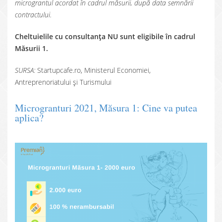
micrograntul acordat în cadrul măsurii, după data semnării
contractului.
Cheltuielile cu consultanța NU sunt eligibile în cadrul
Măsurii 1.
SURSA:
Startupcafe.ro, Ministerul Economiei,
Antreprenoriatului și Turismului
Microgranturi 2021, Măsura 1: Cine va putea
aplica?