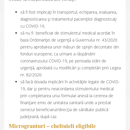
să fi fost implicați în transportul, echiparea, evaluarea,
diagnosticarea și tratamentul pacienților diagnosticați
cu COVID-19,
să nu fi beneficiat de stimulentul medical acordat în
baza Ordonanței de urgență a Guvernului nr. 43/2020
pentru aprobarea unor măsuri de sprijin decontate din
fonduri europene, ca urmare a răspândirii
coronavirusului COVID-19, pe perioada stării de
urgență, aprobată cu modificări și completări prin Legea
nr. 82/2020.
să facă dovada implicării în activitățile legate de COVID-
19, dar și pentru neacordarea stimulentului medical
prin completarea unui formular anexă la cererea de
finanțare emis de unitatea sanitară unde a prestat
serviciul beneficiarul/direcția de sănătate publică
județeană, după caz.
Microgranturi – cheltuieli eligibile