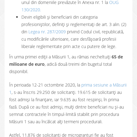
unul din domeniile prevăzute în Anexa nr. 1 la
OUG
130/2020.
Devin eligibili și beneficiarii din categoria
profesioniștilor, definiți și reglementați de art. 3 alin. (2)
din
Legea nr. 287/2009
privind Codul civil, republicată,
cu modificările ulterioare, care desfășoară profesii
liberale reglementate prin acte cu putere de lege.
În urma primei ediții a Măsurii 1, au rămas necheltuiți
65 de
milioane de euro
, adică două treimi din bugetul total
disponibil.
În perioada 12-21 octombrie 2020, la
prima sesiune a Măsurii
1
, s-au înscris 29.250 de solicitanți. 19.615 de solicitanți au
fost admiși la finanțare, iar 9.635 au fost respinși, în prima
fază. După ce au fost admiși, mulți dintre beneficiari nu și-au
semnat contractele în timpul-limită stabilit prin procedura
Măsurii 1 sau au încălcat alți termeni procedurali.
Astfel, 11.876 de solicitanți de microgranturi fie au fost