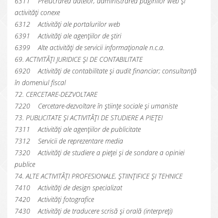
6311 Prelucrarea datelor, administrarea paginilor web și
activități conexe
6312 Activități ale portalurilor web
6391 Activități ale agențiilor de știri
6399 Alte activități de servicii informaționale n.c.a.
69. ACTIVITĂȚI JURIDICE ȘI DE CONTABILITATE
6920 Activități de contabilitate și audit financiar; consultanță
în domeniul fiscal
72. CERCETARE-DEZVOLTARE
7220 Cercetare-dezvoltare în științe sociale și umaniste
73. PUBLICITATE ȘI ACTIVITĂȚI DE STUDIERE A PIEȚEI
7311 Activități ale agențiilor de publicitate
7312 Servicii de reprezentare media
7320 Activități de studiere a pieței și de sondare a opiniei
publice
74. ALTE ACTIVITĂȚI PROFESIONALE, ȘTIINȚIFICE ȘI TEHNICE
7410 Activități de design specializat
7420 Activități fotografice
7430 Activități de traducere scrisă și orală (interpreți)