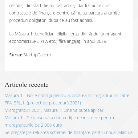
respinși din start, fie au fost admiși dar li s-au reziliat
contractele de finanțare pentru că nu au parcurs anumite
proceduri obligatorii după ce au fost admiși.
La Măsura 1, beneficiarii eligibili erau din rândul unor agenți
economici (SRL, PFA etc.) fără angajați în anul 2019.
Sursa:
StartupCafe.ro
Articole recente
Măsură 1 – Noile condiții pentru acordarea microgranturilor către
PFA, SRL, II (proiect de procedură 2021)
Microgranturi 2021, Măsura 1: Cine va putea aplica?
Măsura 1 – Se lansează a doua ediție de înscriere pentru
microgranturile de 2.000 euro
Se pregătește reluarea schemei de finanțare pentru noua „Măsură