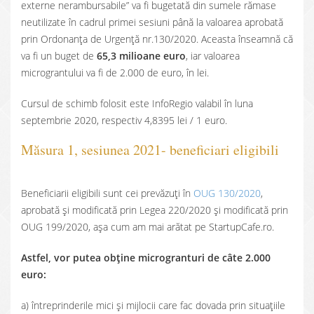
externe nerambursabile” va fi bugetată din sumele rămase
neutilizate în cadrul primei sesiuni până la valoarea aprobată
prin Ordonanța de Urgență nr.130/2020. Aceasta înseamnă că
va fi un buget de
65,3 milioane euro
, iar valoarea
micrograntului va fi de 2.000 de euro, în lei.
Cursul de schimb folosit este InfoRegio valabil în luna
septembrie 2020, respectiv 4,8395 lei / 1 euro.
Măsura 1, sesiunea 2021- beneficiari eligibili
Beneficiarii eligibili sunt cei prevăzuți în
OUG 130/2020
,
aprobată și modificată prin Legea 220/2020 și modificată prin
OUG 199/2020, așa cum am mai arătat pe StartupCafe.ro.
Astfel, vor putea obține microgranturi de câte 2.000
euro:
a) întreprinderile mici și mijlocii care fac dovada prin situațiile