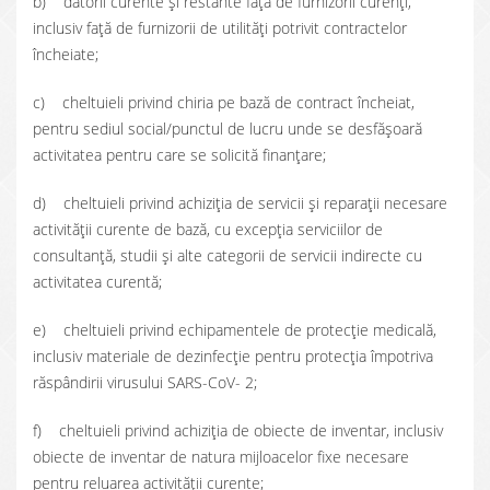
b) datorii curente și restante față de furnizorii curenți,
inclusiv față de furnizorii de utilități potrivit contractelor
încheiate;
c) cheltuieli privind chiria pe bază de contract încheiat,
pentru sediul social/punctul de lucru unde se desfășoară
activitatea pentru care se solicită finanțare;
d) cheltuieli privind achiziția de servicii și reparații necesare
activității curente de bază, cu excepția serviciilor de
consultanță, studii și alte categorii de servicii indirecte cu
activitatea curentă;
e) cheltuieli privind echipamentele de protecție medicală,
inclusiv materiale de dezinfecție pentru protecția împotriva
răspândirii virusului SARS-CoV- 2;
f) cheltuieli privind achiziția de obiecte de inventar, inclusiv
obiecte de inventar de natura mijloacelor fixe necesare
pentru reluarea activității curente;