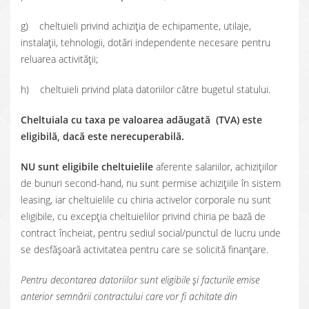
g) cheltuieli privind achiziția de echipamente, utilaje,
instalații, tehnologii, dotări independente necesare pentru
reluarea activității;
h) cheltuieli privind plata datoriilor către bugetul statului.
Cheltuiala cu taxa pe valoarea adăugată (TVA) este
eligibilă, dacă este nerecuperabilă.
NU sunt eligibile cheltuielile
aferente salariilor, achizițiilor
de bunuri second-hand, nu sunt permise achizițiile în sistem
leasing, iar cheltuielile cu chiria activelor corporale nu sunt
eligibile, cu excepția cheltuielilor privind chiria pe bază de
contract încheiat, pentru sediul social/punctul de lucru unde
se desfășoară activitatea pentru care se solicită finanțare.
Pentru decontarea datoriilor sunt eligibile și facturile emise
anterior semnării contractului care vor fi achitate din