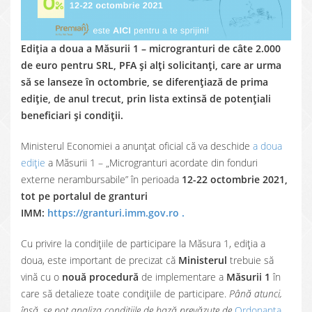
Ediția a doua a Măsurii 1 – microgranturi de câte 2.000
de euro pentru SRL, PFA și alți solicitanți, care ar urma
să se lanseze în octombrie, se diferențiază de prima
ediție, de anul trecut, prin lista extinsă de potențiali
beneficiari și condiții.
Ministerul Economiei a anunțat oficial că va deschide
a doua
ediție
a Măsurii 1 – „Microgranturi acordate din fonduri
externe nerambursabile” în perioada
12-22 octombrie 2021,
tot pe portalul de granturi
IMM:
https://granturi.imm.gov.ro .
Cu privire la condițiile de participare la Măsura 1, ediția a
doua, este important de precizat că
Ministerul
trebuie să
vină cu o
nouă procedură
de implementare a
Măsurii 1
în
care să detalieze toate condițiile de participare.
Până atunci,
însă, se pot analiza condițiile de bază prevăzute de
Ordonanța