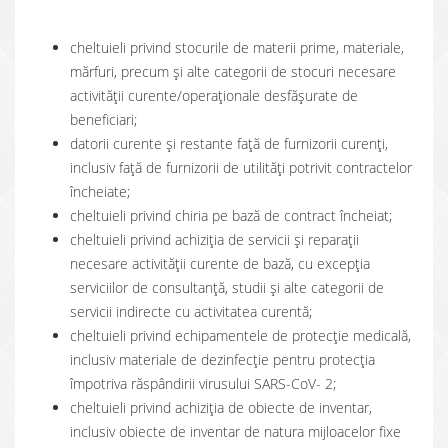
cheltuieli privind stocurile de materii prime, materiale,
mărfuri, precum și alte categorii de stocuri necesare
activității curente/operaționale desfășurate de
beneficiari;
datorii curente și restante față de furnizorii curenți,
inclusiv față de furnizorii de utilități potrivit contractelor
încheiate;
cheltuieli privind chiria pe bază de contract încheiat;
cheltuieli privind achiziția de servicii și reparații
necesare activității curente de bază, cu excepția
serviciilor de consultanță, studii și alte categorii de
servicii indirecte cu activitatea curentă;
cheltuieli privind echipamentele de protecție medicală,
inclusiv materiale de dezinfecție pentru protecția
împotriva răspândirii virusului SARS-CoV- 2;
cheltuieli privind achiziția de obiecte de inventar,
inclusiv obiecte de inventar de natura mijloacelor fixe