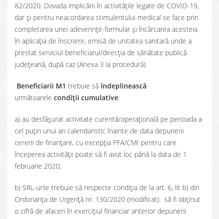
82/2020. Dovada implicării în activitățile legate de COVID-19,
dar și pentru neacordarea stimulentului medical se face prin
completarea unei adeverințe-formular și încărcarea acesteia
în aplicația de înscriere, emisă de unitatea sanitară unde a
prestat serviciul beneficiarul/direcția de sănătate publică
județeană, după caz (Anexa 3 la procedură).
Beneficiarii M1
trebuie să
îndeplinească
următoarele
condiții cumulative
:
a) au desfășurat activitate curentă/operațională pe perioada a
cel puțin unui an calendaristic înainte de data depunerii
cererii de finanțare, cu excepția PFA/CMI pentru care
începerea activității poate să fi avut loc până la data de 1
februarie 2020;
b) SRL-urile trebuie să respecte condiția de la art. 6, lit b) din
Ordonanța de Urgență nr. 130/2020 (modificat): să fi obținut
o cifră de afaceri în exercițiul financiar anterior depunerii