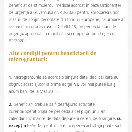
beneficiat de stimulentul medical acordat în baza Ordonanței
de urgență a Guvernului nr. 43/2020 pentru aprobarea unor
măsuri de sprijin decontate din fonduri europene, ca urmare a
răspândirii coronavirusului COVID-19, pe perioada stării de
urgență, aprobată cu modificări și completări prin Legea nr.
82/2020.
Alte condiții pentru beneficiarii de
microgranturi:
1.
Microgranturile se acordă o singură dată, deci cei care au
obținut acest ajutor la prima ediție
NU
vor mai putea lua și
acum banii de la Măsura 1.
2.
Beneficiarii trebuie să fi desfășurat activitate
curentă/operațională pe perioada a cel puțin unui an
calendaristic înainte de data depunerii cererii de finanțare,
cu
excepția
PFA/CMI pentru care începerea activității poate să fi