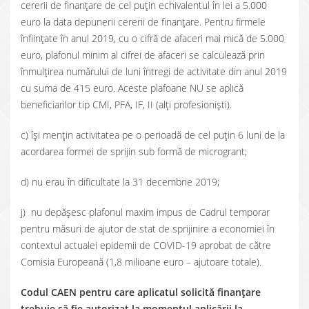
cererii de finanțare de cel puțin echivalentul în lei a 5.000
euro la data depunerii cererii de finanțare. Pentru firmele
înființate în anul 2019, cu o cifră de afaceri mai mică de 5.000
euro, plafonul minim al cifrei de afaceri se calculează prin
înmulțirea numărului de luni întregi de activitate din anul 2019
cu suma de 415 euro. Aceste plafoane NU se aplică
beneficiarilor tip CMI, PFA, IF, II (alți profesioniști).
c) își mențin activitatea pe o perioadă de cel puțin 6 luni de la
acordarea formei de sprijin sub formă de microgrant;
d) nu erau în dificultate la 31 decembrie 2019;
j) nu depășesc plafonul maxim impus de Cadrul temporar
pentru măsuri de ajutor de stat de sprijinire a economiei în
contextul actualei epidemii de COVID-19 aprobat de către
Comisia Europeană (1,8 milioane euro – ajutoare totale).
Codul CAEN pentru care aplicatul solicită finanțare
trebuie să fie autorizat la momentul aplicării la