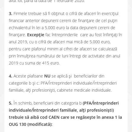
avut loc până la data de 1 februarie 2020.
3.
Firmele trebuie să fi obținut o cifră de afaceri în exercițiul
financiar anterior depunerii cererii de finanțare de cel puțin
echivalentul în lei a 5.000 euro la data depunerii cererii de
finanțare.
Excepție
fac întreprinderile care au fost înființați în
anul 2019, cu o cifră de afaceri mai mică de 5.000 euro,
pentru care plafonul minim al cifrei de afaceri se calculează
prin înmulțirea numărului de luni întregi de activitate din anul
2019 cu suma de 415 euro.
4.
Aceste plafoane
NU
se aplică și beneficiarilor din
categoriile b și c: PFA/Întreprinderi individuale/Întreprinderi
familiale, alți profesioniști, cabinete medicale individuale.
5.
În schimb, beneficiarii din categoria b
(PFA/Întreprinderi
individuale/Întreprinderi familiale, alți profesioniști)
trebuie să aibă cod CAEN care se regăsește în anexa 1 la
OUG 130 (modificată):