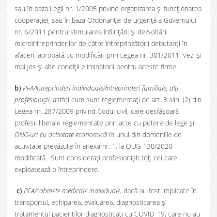
sau în baza Legii nr. 1/2005 privind organizarea și funcționarea
cooperației, sau în baza Ordonanței de urgență a Guvernului
nr. 6/2011 pentru stimularea înființării și dezvoltării
microîntreprinderilor de către întreprinzătorii debutanți în
afaceri, aprobată cu modificări prin Legea nr. 301/2011. Vezi și
mai jos și alte condiții eliminatorii pentru aceste firme.
b)
PFA/Întreprinderi individuale/Întreprinderi familiale, alți
profesioniști
, astfel cum sunt reglementați de art. 3 alin. (2) din
Legea nr. 287/2009 privind Codul civil, care desfășoară
profesii liberale reglementate prin acte cu putere de lege și
ONG-uri cu activitate economică
în unul din domeniile de
activitate prevăzute în anexa nr. 1. la OUG 130/2020
modificată. Sunt considerați profesioniști toți cei care
exploatează o întreprindere.
c)
PFA/cabinete medicale individuale
, dacă au fost implicate în
transportul, echiparea, evaluarea, diagnosticarea și
tratamentul pacienților diagnosticați cu COVID-19, care nu au