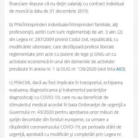
financiare depuse că nu dețin salariați cu contract individual
de muncă la data de 31 decembrie 2019;
b) PFA/Întreprinderi individuale/Întreprinderi familiale, alți
profesioniști, astfel cum sunt reglementați de art. 3 alin. (2)
din Legea nr. 287/2009 privind Codul civil, republicată, cu
modificările ulterioare, care desfășoară profesii liberale
reglementate prin acte cu putere de lege și ONG-uri cu
activitate economică în unul din domeniile de activitate
prevăzute în anexa nr. 1 la OUG nr. 130/2020 (vezi lista
AICI
);
c) PFA/CMI, dacă au fost implicate în transportul, echiparea,
evaluarea, diagnosticarea și tratamentul pacienților
diagnosticați cu COVID-19, care nu au beneficiat de
stimulentul medical acordat în baza Ordonanței de urgență a
Guvernului nr. 43/2020 pentru aprobarea unor măsuri de
sprijin decontate din fonduri europene, ca urmare a
răspândirii coronavirusului COVID-19, pe perioada stării de
urgență, aprobată cu modificări și completări prin Legea nr.