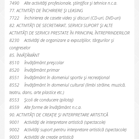
7490 Alte activități profesionale, științifice și tehnice n.c.a.
77. ACTIVITĂȚI DE ÎNCHIRIERE ȘI LEASING
7722 Închirierea de casete video și discuri (CD-uri, DVD-uri)
82. ACTIVITĂȚI DE SECRETARIAT, SERVICII SUPORT ȘI ALTE
ACTIVITĂȚI DE SERVICII PRESTATE ÎN PRINCIPAL ÎNTREPRINDERILOR
8230 Activități de organizare a expozițiilor, târgurilor și
congreselor
85. ÎNVĂȚĂMÂNT
8510 Învățământ preșcolar
8520 Învățământ primar
8551 Învățământ în domeniul sportiv și recreațional
8552 Învățământ în domeniul cultural (limbi străine, muzică,
teatru, dans, arte plastice etc.)
8553 Școli de conducere (pilotaj)
8559 Alte forme de învățământ n.c.a.
90. ACTIVITĂȚI DE CREAȚIE ȘI INTERPRETARE ARTISTICĂ
9001 Activități de interpretare artistică (spectacole)
9002 Activități suport pentru interpretare artistică (spectacole)
9003 Activități de creație artistică