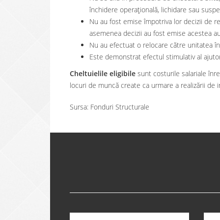
închidere operațională, lichidare sau suspe
Nu au fost emise împotriva lor decizii de r
asemenea decizii au fost emise acestea au 
Nu au efectuat o relocare către unitatea în
Este demonstrat efectul stimulativ al ajutor
Cheltuielile eligibile
sunt costurile salariale înr
locuri de muncă create ca urmare a realizării de inve
Sursa: Fonduri Structurale