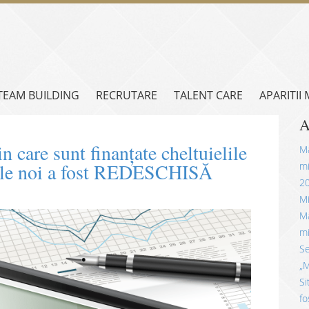
TEAM BUILDING
RECRUTARE
TALENT CARE
APARITII
A
n care sunt finanțate cheltuielile
Mă
ițiile noi a fost REDESCHISĂ
mi
2
Mi
Mă
mi
Se
„M
Si
fo