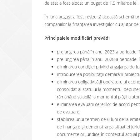
de stat a fost alocat un buget de 1,5 miliarde lei.
În luna august a fost revizuită această schemă pr
companiilor la finanțarea investițiilor cu ajutor de 
Principalele modificări prevăd:
prelungirea până în anul 2023 a perioadei 
prelungirea până în anul 2028 a perioadei î
eliminarea condiției privind angajarea de luc
introducerea posibilității demarării proiect
eliminarea obligativității operatorului eco
consolidat al statului la momentul depuneri
rămânând valabilă la momentul plății ajutoru
eliminarea evaluării cererilor de acord pent
de evaluare;
stabilirea unui termen de 6 luni de la emit
de finanţare şi demonstrarea situaţiei juri
documentelor juridice în contextul actual 