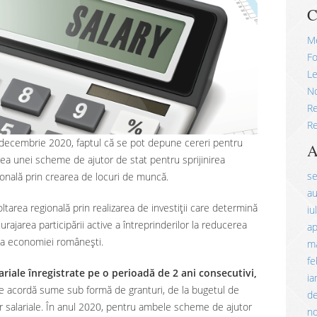
C
M
Fo
Le
No
R
Re
1 decembrie 2020, faptul că se pot depune cereri pentru
A
rea unei scheme de ajutor de stat pentru sprijinirea
s
ională prin crearea de locuri de muncă.
a
tarea regională prin realizarea de investiții care determină
iu
urajarea participării active a întreprinderilor la reducerea
ap
ea economiei româneşti.
ma
fe
lariale înregistrate pe o perioadă de 2 ani consecutivi,
ia
Se acordă sume sub formă de granturi, de la bugetul de
d
ilor salariale. În anul 2020, pentru ambele scheme de ajutor
n