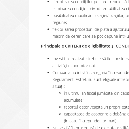
flexibilizarea condiţiilor pe care trebuie să
eliminarea condiției privind rentabilitatea ci
posibilitatea modificării locației/locațiilo
regiune;
flexibilizarea procedurii de plată a ajutorul
maxim de cereri care se pot depune într-un
Principalele CRITERII de eligibilitate și CONDI
Investițiile realizate trebuie să fie considerat
activități economice noi;
Compania nu intră în categoria ”întreprinderil
Regulament. Astfel, nu sunt eligibile întrep
situații:
în ultimul an fiscal jumătate din capi
acumulate;
raportul datorii/capitaluri proprii es
capacitatea de acoperire a dobânzil
(în cazul întreprinderilor mari).
Nu se află în procedură de executare silită, 