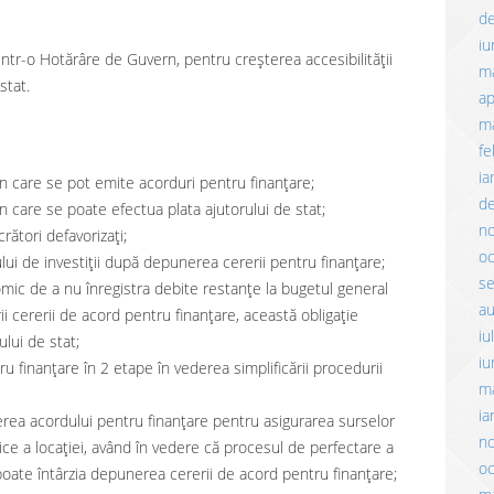
d
iu
intr-o Hotărâre de Guvern, pentru creșterea accesibilității
m
stat.
ap
ma
fe
ia
în care se pot emite acorduri pentru finanţare;
d
n care se poate efectua plata ajutorului de stat;
n
rători defavorizați;
o
ului de investiții după depunerea cererii pentru finanțare;
s
nomic de a nu înregistra debite restanțe la bugetul general
a
i cererii de acord pentru finanțare, această obligație
iu
lui de stat;
iu
ru finanţare în 2 etape în vederea simplificării procedurii
m
ia
erea acordului pentru finanţare pentru asigurarea surselor
n
dice a locaţiei, având în vedere că procesul de perfectare a
o
poate întârzia depunerea cererii de acord pentru finanţare;