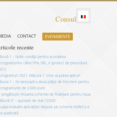
Consultanță
 MEDIA
CONTACT
EVENIMENTE
rticole recente
sură 1 – Noile condiții pentru acordarea
crogranturilor către PFA, SRL, II (proiect de procedură
021)
crogranturi 2021, Măsura 1: Cine va putea aplica?
sura 1 – Se lansează a doua ediție de înscriere pentru
crogranturile de 2.000 euro
 pregătește reluarea schemei de finanțare pentru noua
ăsură 3” – ajutoare de stat COVID
tuația evaluării aplicațiilor depuse pe schema HoReCa a
st publicată