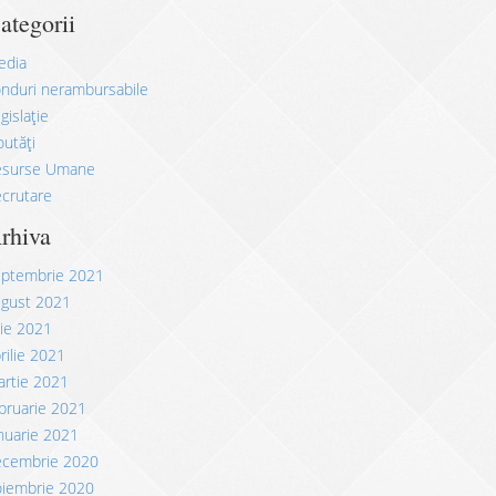
ategorii
edia
nduri nerambursabile
gislație
utăți
esurse Umane
crutare
rhiva
eptembrie 2021
ugust 2021
lie 2021
rilie 2021
rtie 2021
bruarie 2021
nuarie 2021
ecembrie 2020
oiembrie 2020