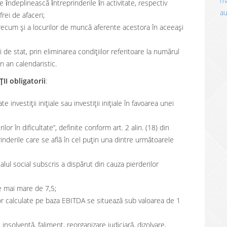
ma
 le ȋndeplinească ȋntreprinderile ȋn activitate, respectiv
a
frei de afaceri;
r, precum și a locurilor de muncă aferente acestora în aceeași
ui de stat, prin eliminarea condițiilor referitoare la numărul
 an calendaristic.
ȚII obligatorii
:
e investiții inițiale sau investiții inițiale în favoarea unei
or în dificultate”, definite conform art. 2 alin. (18) din
rinderile care se află în cel puțin una dintre următoarele
talul social subscris a dispărut din cauza pierderilor
te mai mare de 7,5;
or calculate pe baza EBITDA se situează sub valoarea de 1
insolvenţă, faliment, reorganizare judiciară, dizolvare,