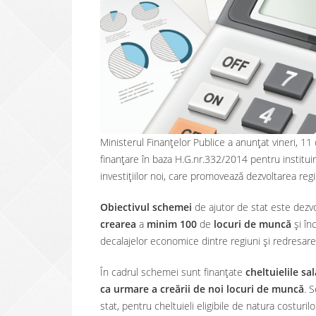
Ministerul Finanțelor Publice a anunțat vineri, 1
finanțare în baza H.G.nr.332/2014 pentru institui
investițiilor noi, care promovează dezvoltarea reg
Obiectivul schemei
de ajutor de stat este dezvol
crearea
a
minim 100
de
locuri de
muncă
și înc
decalajelor economice dintre regiuni şi redresar
În cadrul schemei sunt finanțate
cheltuielile sa
ca urmare a creării de noi locuri de muncă
. 
stat, pentru cheltuieli eligibile de natura costur