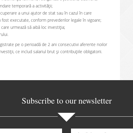
ndare temporară a activităţii;
ecuperare a unui ajutor de stat sau în cazul în care
fost executate, conform prevederilor legale în vigoare;
 care urmează să aibă loc investiția;
ului.
egistrate pe o perioadă de 2 ani consecutivi aferente noilor
stiţii, ce includ salariul brut și contribuțiile obligatorii.
Subscribe to our newsletter