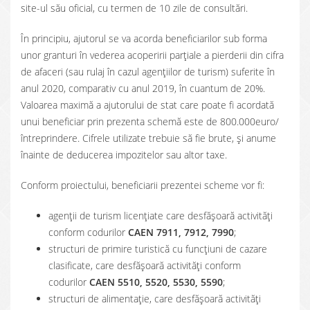
site-ul său oficial, cu termen de 10 zile de consultări.
În principiu, ajutorul se va acorda beneficiarilor sub forma
unor granturi în vederea acoperirii parțiale a pierderii din cifra
de afaceri (sau rulaj în cazul agențiilor de turism) suferite în
anul 2020, comparativ cu anul 2019, în cuantum de 20%.
Valoarea maximă a ajutorului de stat care poate fi acordată
unui beneficiar prin prezenta schemă este de 800.000euro/
întreprindere. Cifrele utilizate trebuie să fie brute, și anume
înainte de deducerea impozitelor sau altor taxe.
Conform proiectului, beneficiarii prezentei scheme vor fi:
agenții de turism licențiate care desfășoară activități
conform codurilor
CAEN 7911, 7912, 7990
;
structuri de primire turistică cu funcțiuni de cazare
clasificate, care desfășoară activități conform
codurilor
CAEN 5510, 5520, 5530, 5590
;
structuri de alimentație, care desfășoară activități