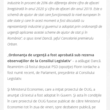
industrie în procent de 20% din diferența dintre cifra de afaceri
înregistrată în anul 2020 și cifra de afaceri din anul 2019. Este o
schemă de ajutor de stat care funcționează la nivel european în
alte state și care în acest moment a fost discutată cu
reprezentanții industriei și guvernul a adoptat prin ordonanță de
urgență aplicarea acestei scheme de ajutor de stat și în
România”, a spus Ionel Dancă, șeful Cancelariei premierulu
Orban.
„
Ordonanța de urgență a fost aprobată sub rezerva
observațiilor de la Consiliul Legislativ
” – a adăugat Dancă.
Reamintim că fostul deputat PSD (opoziție) Florin Iordache a
fost numit recent, de Parlament, președinte al Consiliului
Legislativ.
Și Ministerul Economiei, care a inițiat proiectul de OUG, a
anunțat că textul a fost adoptat în Guvern. Și asta în condițiile
în care proiectul de OUG fusese publicat de către Ministerul
Economiei tot în ziua de vineri, spre dezbatere publică, pe