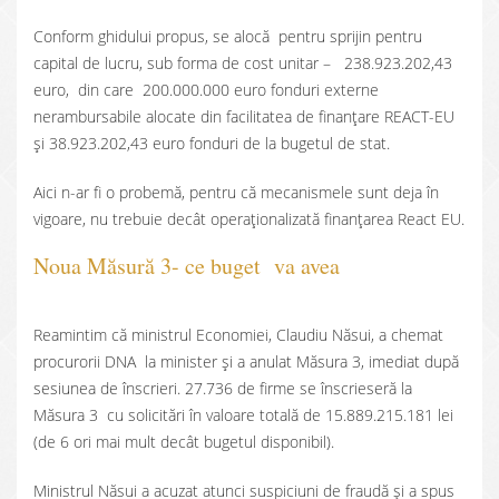
Conform ghidului propus, se alocă pentru sprijin pentru
capital de lucru, sub forma de cost unitar – 238.923.202,43
euro, din care 200.000.000 euro fonduri externe
nerambursabile alocate din facilitatea de finanțare REACT-EU
și 38.923.202,43 euro fonduri de la bugetul de stat.
Aici n-ar fi o probemă, pentru că mecanismele sunt deja în
vigoare, nu trebuie decât operaționalizată finanțarea React EU.
Noua Măsură 3- ce buget va avea
Reamintim că ministrul Economiei, Claudiu Năsui, a chemat
procurorii DNA la minister și a anulat Măsura 3, imediat după
sesiunea de înscrieri. 27.736 de firme se înscrieseră la
Măsura 3 cu solicitări în valoare totală de 15.889.215.181 lei
(de 6 ori mai mult decât bugetul disponibil).
Ministrul Năsui a acuzat atunci suspiciuni de fraudă și a spus