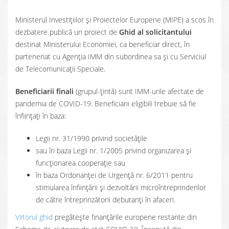
Ministerul Investițiilor și Proiectelor Europene (MIPE) a scos în
dezbatere publică un proiect de
Ghid al solicitantului
destinat Ministerului Economiei, ca beneficiar direct, în
parteneriat cu Agenția IMM din subordinea sa și cu Serviciul
de Telecomunicații Speciale.
Beneficiarii finali
(grupul-țintă) sunt IMM-urile afectate de
pandemia de COVID-19. Beneficiarii eligibili trebuie să fie
înființați în baza:
Legii nr. 31/1990 privind societățile
sau în baza Legii nr. 1/2005 privind organizarea și
funcționarea cooperație sau
în baza Ordonanței de Urgență nr. 6/2011 pentru
stimularea înființării și dezvoltării microîntreprinderilor
de către întreprinzătorii debutanți în afaceri.
Viitorul ghid
pregătește finanțările europene restante din