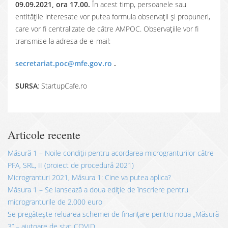
09.09.2021, ora 17.00.
În acest timp, persoanele sau
entitățile interesate vor putea formula observații și propuneri,
care vor fi centralizate de către AMPOC. Observațiile vor fi
transmise la adresa de e-mail:
secretariat.poc@mfe.gov.ro
.
SURSA
: StartupCafe.ro
Articole recente
Măsură 1 – Noile condiții pentru acordarea microgranturilor către
PFA, SRL, II (proiect de procedură 2021)
Microgranturi 2021, Măsura 1: Cine va putea aplica?
Măsura 1 – Se lansează a doua ediție de înscriere pentru
microgranturile de 2.000 euro
Se pregătește reluarea schemei de finanțare pentru noua „Măsură
3” – ajutoare de stat COVID