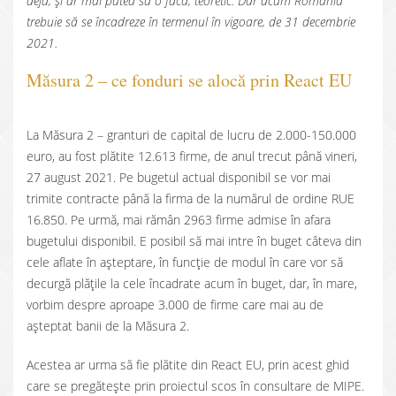
deja, și ar mai putea să o facă, teoretic. Dar acum România
trebuie să se încadreze în termenul în vigoare, de 31 decembrie
2021.
Măsura 2 – ce fonduri se alocă prin React EU
La Măsura 2 – granturi de capital de lucru de 2.000-150.000
euro, au fost plătite 12.613 firme, de anul trecut până vineri,
27 august 2021. Pe bugetul actual disponibil se vor mai
trimite contracte până la firma de la numărul de ordine RUE
16.850. Pe urmă, mai rămân 2963 firme admise în afara
bugetului disponibil. E posibil să mai intre în buget câteva din
cele aflate în așteptare, în funcție de modul în care vor să
decurgă plățile la cele încadrate acum în buget, dar, în mare,
vorbim despre aproape 3.000 de firme care mai au de
așteptat banii de la Măsura 2.
Acestea ar urma să fie plătite din React EU, prin acest ghid
care se pregătește prin proiectul scos în consultare de MIPE.