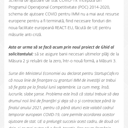
Schema de ajutoare de stat COVID-19. Începută din
Programul Operațional Competitivitate (POC) 2014-2020,
schema de ajutoare COVID pentru IMM nu a mai avut resurse
europene pentru a fi terminată, fiind necesare fonduri din
noua facilitate europeană REACT-EU, făcută de UE pentru
măsurile anti-criză.
Asta ar urma să se facă acum prin noul proiect de Ghid al
solicitantului:
să se asigure banii necesari ultimelor plăți de la
Măsura 2 și reluării de la zero, într-o nouă formă, a Măsurii 3.
Surse din Ministerul Economiei au declarat pentru StartupCafe.ro
că noua linie de finanțare cu granturi IMM de investiții ar trebui
să fie gata pe la finalul lunii septembrie. La cum merg, însă,
lucrurile, slabe șanse. Problema este însă că statul trebuie să dea
drumul noii linii de finanțări și deja să o și contracteze până la
finalul anului 2021, pentru că până atunci este valabil cadrul
temporar european COVID-19, care permite acordarea acestor
ajutoare de stat. UE a prelungit succesiv acest cadru, de două ori