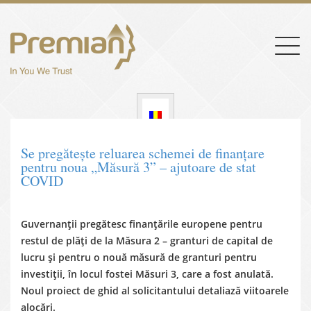
Togg
navig
Se pregătește reluarea schemei de finanțare
pentru noua „Măsură 3” – ajutoare de stat
COVID
Guvernanții pregătesc finanțările europene pentru
restul de plăți de la Măsura 2 – granturi de capital de
lucru și pentru o nouă măsură de granturi pentru
investiții, în locul fostei Măsuri 3, care a fost anulată.
Noul proiect de ghid al solicitantului detaliază viitoarele
alocări.