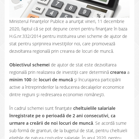
Ministerul Finanțelor Publice a anunțat vineri, 11 decembrie
2020, faptul că se pot depune cereri pentru finanțare în baza
H.G.nr.332/2014 pentru instituirea unei scheme de ajutor de
stat pentru sprijinirea investițiilor noi, care promovează
dezvoltarea regională prin crearea de locuri de muncă.
Obiectivul schemei
de ajutor de stat este dezvoltarea
regională prin realizarea de investiții care determină
crearea
a
minim 100
de
locuri de
muncă
și încurajarea participării
active a întreprinderilor la reducerea decalajelor economice
dintre regiuni şi redresarea economiei româneşti.
În cadrul schemei sunt finanțate
cheltuielile salariale
înregistrate pe o perioadă de 2 ani consecutivi, ca
urmare a creării de noi locuri de muncă
. Se acordă sume
sub formă de granturi, de la bugetul de stat, pentru cheltuieli
eligibile de natura costurilor salariale. În anul 2020, pentru