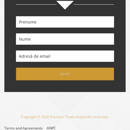
Send
Copyright © 2026 Premian. Toate drepturile rezervate.
Terms and Agreements
ANPC