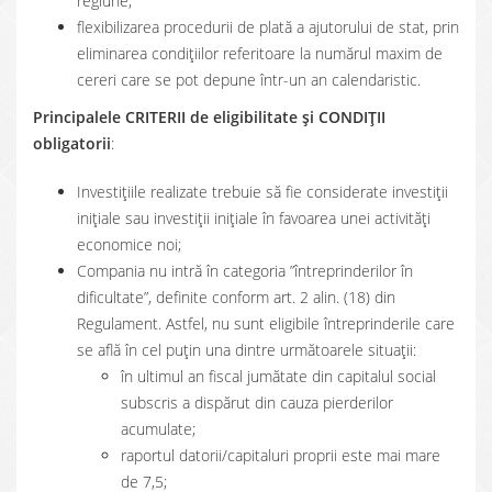
regiune;
flexibilizarea procedurii de plată a ajutorului de stat, prin
eliminarea condițiilor referitoare la numărul maxim de
cereri care se pot depune într-un an calendaristic.
Principalele CRITERII de eligibilitate și CONDIȚII
obligatorii
:
Investițiile realizate trebuie să fie considerate investiții
inițiale sau investiții inițiale în favoarea unei activități
economice noi;
Compania nu intră în categoria ”întreprinderilor în
dificultate”, definite conform art. 2 alin. (18) din
Regulament. Astfel, nu sunt eligibile întreprinderile care
se află în cel puțin una dintre următoarele situații:
în ultimul an fiscal jumătate din capitalul social
subscris a dispărut din cauza pierderilor
acumulate;
raportul datorii/capitaluri proprii este mai mare
de 7,5;