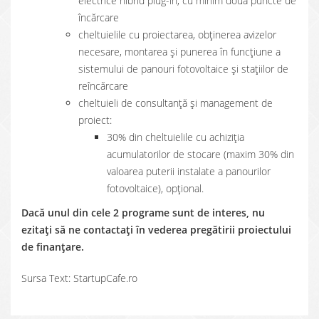
electrice hibrid plug-in, cu minim două puncte de
încărcare
cheltuielile cu proiectarea, obținerea avizelor
necesare, montarea şi punerea în funcţiune a
sistemului de panouri fotovoltaice și staţiilor de
reîncărcare
cheltuieli de consultanță și management de
proiect:
30% din cheltuielile cu achiziția
acumulatorilor de stocare (maxim 30% din
valoarea puterii instalate a panourilor
fotovoltaice), opțional.
Dacă unul din cele 2 programe sunt de interes, nu
ezitați să ne contactați în vederea pregătirii proiectului
de finanțare.
Sursa Text: StartupCafe.ro