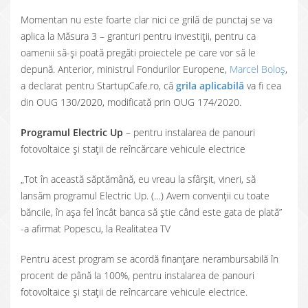
Momentan nu este foarte clar nici ce grilă de punctaj se va
aplica la Măsura 3 – granturi pentru investiții, pentru ca
oamenii să-și poată pregăti proiectele pe care vor să le
depună. Anterior, ministrul Fondurilor Europene,
Marcel Boloș
,
a declarat pentru StartupCafe.ro, că
grila aplicabilă
va fi cea
din OUG 130/2020, modificată prin OUG 174/2020.
Programul Electric Up
– pentru instalarea de panouri
fotovoltaice şi staţii de reîncărcare vehicule electrice
„Tot în această săptămână, eu vreau la sfârșit, vineri, să
lansăm programul Electric Up. (…) Avem convenții cu toate
băncile, în așa fel încât banca să știe când este gata de plată”
-a afirmat Popescu, la Realitatea TV
Pentru acest program se acordă finanțare nerambursabilă în
procent de până la 100%, pentru instalarea de panouri
fotovoltaice și stații de reîncarcare vehicule electrice.