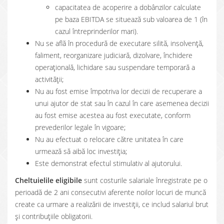
capacitatea de acoperire a dobânzilor calculate
pe baza EBITDA se situează sub valoarea de 1 (în
cazul întreprinderilor mari).
Nu se află în procedură de executare silită, insolvenţă,
faliment, reorganizare judiciară, dizolvare, închidere
operațională, lichidare sau suspendare temporară a
activităţii;
Nu au fost emise împotriva lor decizii de recuperare a
unui ajutor de stat sau în cazul în care asemenea decizii
au fost emise acestea au fost executate, conform
prevederilor legale în vigoare;
Nu au efectuat o relocare către unitatea în care
urmează să aibă loc investiția;
Este demonstrat efectul stimulativ al ajutorului.
Cheltuielile eligibile
sunt costurile salariale înregistrate pe o
perioadă de 2 ani consecutivi aferente noilor locuri de muncă
create ca urmare a realizării de investiţii, ce includ salariul brut
și contribuțiile obligatorii.