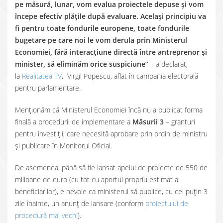
pe măsură, lunar, vom evalua proiectele depuse și vom
începe efectiv plățile după evaluare. Același principiu va
fi pentru toate fondurile europene, toate fondurile
bugetare pe care noi le vom derula prin Ministerul
Economiei, fără interacțiune directă între antreprenor și
minister, să eliminăm orice suspiciune”
– a declarat,
la
Realitatea TV
, Virgil Popescu, aflat în campania electorală
pentru parlamentare.
Menționăm că Ministerul Economiei încă nu a publicat forma
finală a procedurii de implementare a
Măsurii 3
– granturi
pentru investiții, care necesită aprobare prin ordin de ministru
și publicare în Monitorul Oficial.
De asemenea, până să fie lansat apelul de proiecte de 550 de
milioane de euro (cu tot cu aportul propriu estimat al
beneficiarilor), e nevoie ca ministerul să publice, cu cel puțin 3
zile înainte, un anunț de lansare (conform
proiectului de
procedură mai vechi
).