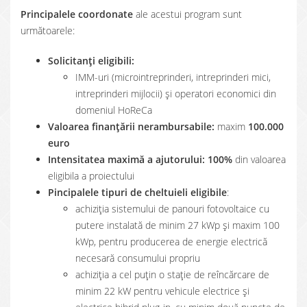
Principalele coordonate
ale acestui program sunt
următoarele:
Solicitanți eligibili:
IMM-uri (microintreprinderi, intreprinderi mici,
intreprinderi mijlocii) și operatori economici din
domeniul HoReCa
Valoarea finanțării nerambursabile:
maxim
100.000
euro
Intensitatea maximă a ajutorului: 100%
din valoarea
eligibila a proiectului
Pincipalele tipuri de cheltuieli eligibile
:
achiziţia sistemului de panouri fotovoltaice cu
putere instalată de minim 27 kWp și maxim 100
kWp, pentru producerea de energie electrică
necesară consumului propriu
achiziţia a cel puțin o staţie de reîncărcare de
minim 22 kW pentru vehicule electrice şi