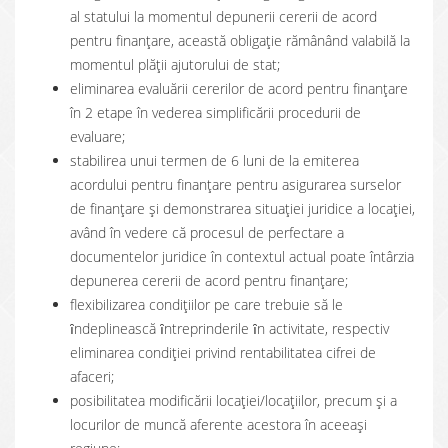
al statului la momentul depunerii cererii de acord
pentru finanțare, această obligație rămânând valabilă la
momentul plății ajutorului de stat;
eliminarea evaluării cererilor de acord pentru finanţare
în 2 etape în vederea simplificării procedurii de
evaluare;
stabilirea unui termen de 6 luni de la emiterea
acordului pentru finanţare pentru asigurarea surselor
de finanţare şi demonstrarea situaţiei juridice a locaţiei,
având în vedere că procesul de perfectare a
documentelor juridice în contextul actual poate întârzia
depunerea cererii de acord pentru finanţare;
flexibilizarea condiţiilor pe care trebuie să le
ȋndeplinească ȋntreprinderile ȋn activitate, respectiv
eliminarea condiției privind rentabilitatea cifrei de
afaceri;
posibilitatea modificării locației/locațiilor, precum și a
locurilor de muncă aferente acestora în aceeași