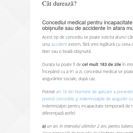
Cât durează?
Concediul medical pentru incapacitat
obișnuite sau de accidente în afara mu
Acest tip de concediu se poate solicita atunci câ
unui
accident
extern, fără vreo legătură cu ceea ce
liber sau o boală obișnuită.
Durata lui poate fi de
cel mult 183 de zile
în int
Începând cu a 91-a zi, concediul medical se poate 
asigurărilor sociale, după caz.
Potrivit
art.18 din Normele de aplicare a prevede
privind concediile și indemnizațiile de asigurări s
indemnizației pentru incapacitate temporară de mu
diferențiază astfel:
a)
un an, în intervalul ultimilor 2 ani, pentru tuber