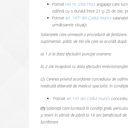
Potrivit
HG nr. 250/1992
angajații care luc
odihnă cu o durată între 21 și 25 de zile, 
Potrivit
art. 147¹ din Codul muncii
salariate
următoarele situații:
Salariatele care urmează o procedură de fertilizare,
suplimentar, plătit, de trei zile care se acordă du
a) 1 zi la data efectuării puncției ovariene;
b) 2 zile începând cu data efectuării embriotransfer
(2) Cererea privind acordarea concediului de odihnă 
medicală eliberată de medicul specialist, în condițiile 
Potrivit
art.147 din Codul muncii
concediu 
(
1)
Salariații care lucrează în condiții grele, peric
și tinerii în vârstă de până la 18 ani beneficiază d
lucrătoare.