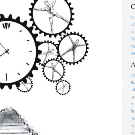
C
M
Fo
Le
No
R
Re
A
s
a
iu
ap
ma
fe
ia
d
n