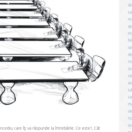
d
iu
m
ap
ma
fe
ia
d
n
o
s
a
iu
iu
m
ia
n
o
ncediu care îți va răspunde la întrebările: Ce este?, Cât