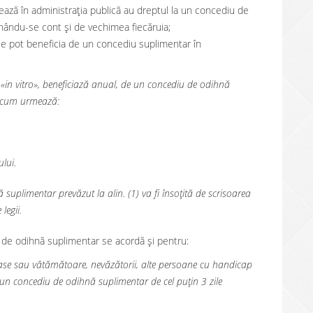
rează în administrația publică au dreptul la un concediu de
ținându-se cont și de vechimea fiecăruia;
le pot beneficia de un concediu suplimentar în
 «in vitro», beneficiază anual, de un concediu de odihnă
pă cum urmează:
ului.
suplimentar prevăzut la alin. (1) va fi însoțită de scrisoarea
legii.
de odihnă suplimentar se acordă și pentru:
uloase sau vătămătoare, nevăzătorii, alte persoane cu handicap
e un concediu de odihnă suplimentar de cel puțin 3 zile