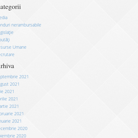
ategorii
edia
nduri nerambursabile
gislație
utăți
esurse Umane
crutare
rhiva
eptembrie 2021
ugust 2021
lie 2021
rilie 2021
rtie 2021
bruarie 2021
nuarie 2021
ecembrie 2020
oiembrie 2020