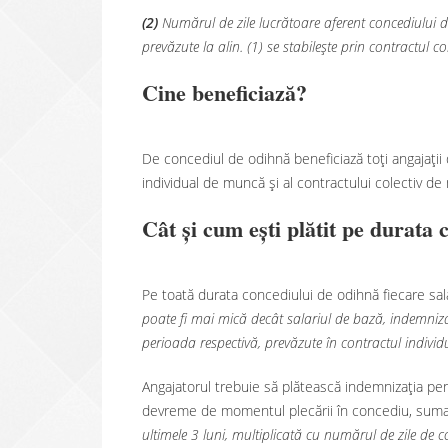
(2)
Numărul de zile lucrătoare aferent concediului d
prevăzute la alin. (1) se stabilește prin contractul co
Cine beneficiază?
De concediul de odihnă beneficiază toți angajații 
individual de muncă și al contractului colectiv de
Cât și cum ești plătit pe durata
Pe toată durata concediului de odihnă fiecare sal
poate fi mai mică decât salariul de bază, indemniza
perioada respectivă, prevăzute în contractul indiv
Angajatorul trebuie să plătească indemnizația pen
devreme de momentul plecării în concediu, suma 
ultimele 3 luni, multiplicată cu numărul de zile de c