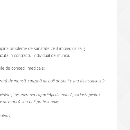
mpină probleme de sănătate ce îl împiedică să își
ăzută în contractul individual de muncă.
rile de concedii medicale:
rară de muncă, cauzată de boli obișnuite sau de accidente în
irilor și recuperarea capacității de muncă, exclusiv pentru
nte de muncă sau boli profesionale;
bolnav;