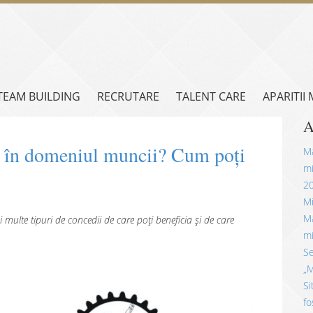
TEAM BUILDING
RECRUTARE
TALENT CARE
APARITII
A
tă în domeniul muncii? Cum poți
Mă
mi
2
Mi
Mă
 multe tipuri de concedii de care poți beneficia și de care
mi
Se
„M
Si
fo