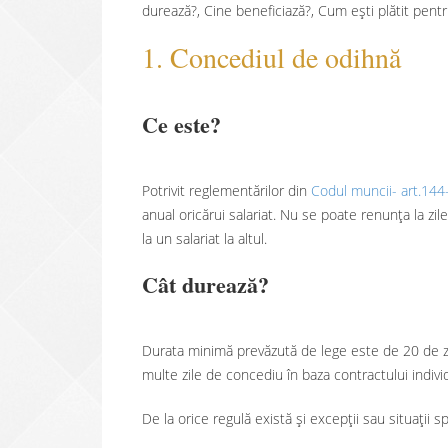
durează?, Cine beneficiază?, Cum ești plătit pent
1. Concediul de odihnă
Ce este?
Potrivit reglementărilor din
Codul muncii- art.144
anual oricărui salariat. Nu se poate renunța la zi
la un salariat la altul.
Cât durează?
Durata minimă prevăzută de lege este de 20 de zi
multe zile de concediu în baza contractului indiv
De la orice regulă există și excepții sau situații sp