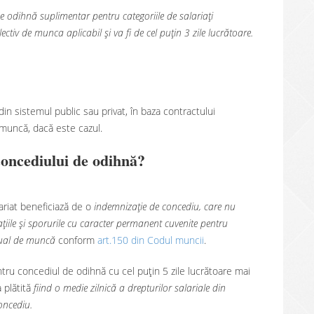
e odihnă suplimentar pentru categoriile de salariați
lectiv de munca aplicabil și va fi de cel puțin 3 zile lucrătoare.
din sistemul public sau privat, în baza contractului
 muncă, dacă este cazul.
 concediului de odihnă?
ariat beneficiază de o
indemnizaţie de concediu, care nu
ţiile şi sporurile cu caracter permanent cuvenite pentru
idual de muncă
conform
art.150 din Codul muncii
.
tru concediul de odihnă cu cel puțin 5 zile lucrătoare mai
plătită
fiind o medie zilnică a drepturilor salariale din
oncediu.