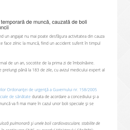
e temporară de muncă, cauzată de boli
ncii
nd un angajat nu mai poate desfășura activitatea din cauza
 face zilnic la muncă, fiind un accident suferit în timpul
erval de un an, socotite de la prima zi de îmbolnăvire.
prelungi până la 183 de zile, cu avizul medicului expert al
rilor Ordonanței de urgență a Guvernului nr. 158/2005
ociale de sănătate
durata de acordare a concediului și a
ncă va fi mai mare în cazul unor boli speciale și se
culoză pulmonară și unele boli cardiovasculare, stabilite de