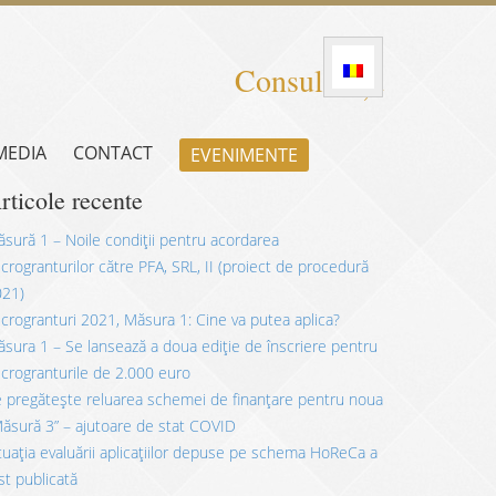
Consultanță
 MEDIA
CONTACT
EVENIMENTE
rticole recente
sură 1 – Noile condiții pentru acordarea
crogranturilor către PFA, SRL, II (proiect de procedură
021)
crogranturi 2021, Măsura 1: Cine va putea aplica?
sura 1 – Se lansează a doua ediție de înscriere pentru
crogranturile de 2.000 euro
 pregătește reluarea schemei de finanțare pentru noua
ăsură 3” – ajutoare de stat COVID
tuația evaluării aplicațiilor depuse pe schema HoReCa a
st publicată