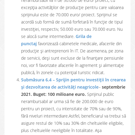
nerambursabil va fi de 50.000 de euro/ proiect, cu
excepția activităţilor de producţie pentru care valoarea
sprijinului este de 70.000 euro/ proiect. Sprijinul se
acordă sub formă de sumă forfetară în funcție de tipul
investiției, respectiv, 50.000 euro sau 70.000 euro. Nu
se alocă sume intermediare.
Grila de
punctaj
favorizează cabinetele medicale, afacerile din
producție și antreprenorii în IT. De asemenea, pe zona
de servicii, deși sunt excluse de la finanțare pensiunile
noi, vor fi favorizate afacerile în agrement și alimentație
publică, în zonele cu potențial turistic ridicat.
Submăsura 6.4 – Sprijin pentru investiţii în crearea
şi dezvoltarea de activităţi neagricole
–
septembrie
2021. Buget: 100 milioane euro.
Sprijinul public
nerambursabil ar urma să fie de 200.000 de euro
pentru un proiect, cu intensitate de 70% sau de 90%,
fără niveluri intermediare.Astfel, beneficiarul va trebui să
asigure restul de 10% sau 30% din cheltuielile eligibile,
plus cheltuielile neeligibile în totalitate. Așa