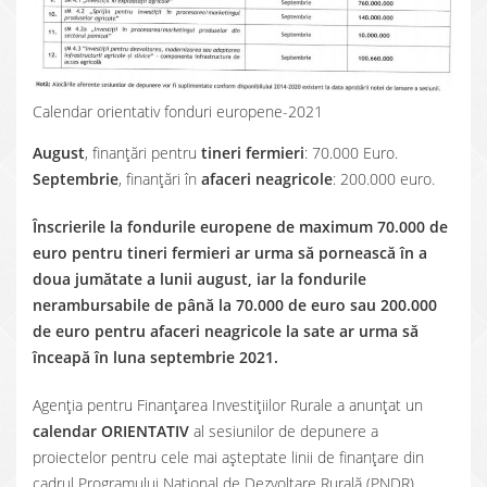
Calendar orientativ fonduri europene-2021
August
, finanțări pentru
tineri fermieri
: 70.000 Euro.
Septembrie
, finanțări în
afaceri neagricole
: 200.000 euro.
Înscrierile la fondurile europene de maximum 70.000 de
euro pentru tineri fermieri ar urma să pornească în a
doua jumătate a lunii august, iar la fondurile
nerambursabile de până la 70.000 de euro sau 200.000
de euro pentru afaceri neagricole la sate ar urma să
înceapă în luna septembrie 2021.
Agenția pentru Finanțarea Investițiilor Rurale a anunțat un
calendar ORIENTATIV
al sesiunilor de depunere a
proiectelor pentru cele mai așteptate linii de finanțare din
cadrul Programului Național de Dezvoltare Rurală (PNDR),