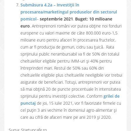
Submăsura 4.2a – Investiţii în
procesarea/marketingul produselor din sectorul
pomicol
–
septembrie 2021
.
Buget: 10 milioane
euro
. Antreprenorii români vor putea obține noi fonduri
europene cu valori maxime de câte 800.000 euro-1,5
milioane euro pentru afaceri în procesarea fructelor,
cum ar fi producția de gemuri, cidru sau țuică. Rata
sprijinului public nerambursabil va fi de 50% din totalul
cheltuielilor eligibile pentru IMM-uri și 40% pentru
întreprinderi mari. Restul de 50% sau 60% din
cheltuielile eligibile plus cheltuielile neeligibile vor trebui
asigurate de beneficiari. Totuși, antreprenorii vor putea
să mai obțină 20 de puncte procentuale în intensitatea
sprijinului pentru investiții colective. Conform
grilei de
punctaj
de joi, 15 iulie 2021, vor fi favorizate firmele cu
cel puțin 3 ani vechime în domeniul agro-alimentar și
care au cifră de afaceri mare pe anii 2019 și 2020.
Sursa: Startupcafe.ro