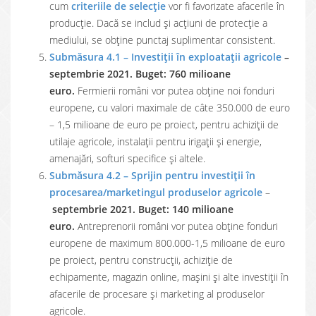
cum
criteriile de selecție
vor fi favorizate afacerile în
producție. Dacă se includ și acțiuni de protecție a
mediului, se obține punctaj suplimentar consistent.
Submăsura 4.1 – Investiții în exploatații agricole
–
septembrie 2021. Buget: 760 milioane
euro.
Fermierii români vor putea obține noi fonduri
europene, cu valori maximale de câte 350.000 de euro
– 1,5 milioane de euro pe proiect, pentru achiziții de
utilaje agricole, instalații pentru irigații și energie,
amenajări, softuri specifice și altele.
Submăsura 4.2 – Sprijin pentru investiții în
procesarea/marketingul produselor agricole
–
septembrie 2021. Buget: 140 milioane
euro.
Antreprenorii români vor putea obține fonduri
europene de maximum 800.000-1,5 milioane de euro
pe proiect, pentru construcții, achiziție de
echipamente, magazin online, mașini și alte investiții în
afacerile de procesare și marketing al produselor
agricole.