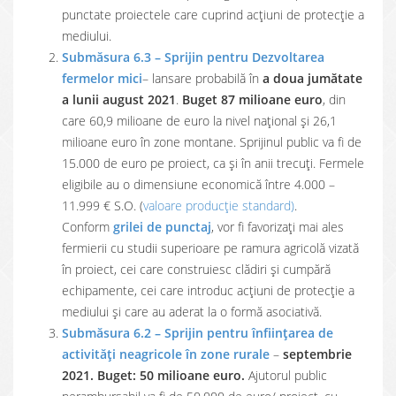
punctate proiectele care cuprind acțiuni de protecție a
mediului.
Submăsura 6.3 – Sprijin pentru Dezvoltarea
fermelor mici
– lansare probabilă în
a doua jumătate
a lunii august 2021
.
Buget 87 milioane euro
, din
care 60,9 milioane de euro la nivel național și 26,1
milioane euro în zone montane. Sprijinul public va fi de
15.000 de euro pe proiect, ca și în anii trecuți. Fermele
eligibile au o dimensiune economică între 4.000 –
11.999 € S.O. (
valoare producţie standard)
.
Conform
grilei de punctaj
, vor fi favorizați mai ales
fermierii cu studii superioare pe ramura agricolă vizată
în proiect, cei care construiesc clădiri și cumpără
echipamente, cei care introduc acțiuni de protecție a
mediului și care au aderat la o formă asociativă.
Submăsura 6.2 – Sprijin pentru înfiinţarea de
activităţi neagricole în zone rurale
–
septembrie
2021. Buget: 50 milioane euro.
Ajutorul public