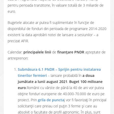
pentru perioada tranzitorie, în valoare totală de 3 miliarde de
euro.
Bugetele alocate ar putea fi suplimentate în funcție de
disponibilul de fonduri din perioada de programare 2014-2020
existent la data aprobării notei de lansare a sesiunilor – a
precizat AFIR.
Calendar:
principalele linii
de
finanțare PNDR
așteptate de
antreprenori:
Submăsura 6.1 PNDR – Sprijin pentru instalarea
tinerilor fermieri
– lansare probabilă în
a doua
jumătate a lunii august 2021
.
Buget 100 milioane
euro
.Românii cu vârste de până la 40 de ani vor putea
obține fonduri europene de 40.000-70.000 de euro pe
proiect. Prin
grila de puncta
j vor fi favorizați în principal
solicitanții care preiau cel puțin 3 ferme și care au
absolvit o facultate de profil agronomic. În plus, sunt