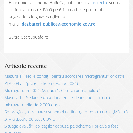
Economiei la schema HoReCa, poți consulta
proiectul
și nota
de fundamentare. Până pe 6 februarie se pot trimite
sugestiile tale guvernanților, la
mailul:
dezbateri_publice@economie.gov.ro
.
Sursa: StartupCafe.ro
Articole recente
Măsură 1 – Noile condiții pentru acordarea microgranturilor către
PFA, SRL, II (proiect de procedură 2021)
Microgranturi 2021, Măsura 1: Cine va putea aplica?
Măsura 1 – Se lansează a doua ediție de înscriere pentru
microgranturile de 2.000 euro
Se pregătește reluarea schemei de finanțare pentru noua „Măsură
3” – ajutoare de stat COVID
Situația evaluării aplicațiilor depuse pe schema HoReCa a fost