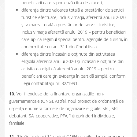
beneficiarii care raportează cifra de afaceri,
diferența dintre valoarea totală a prestărilor de servicii
turistice efectuate, inclusiv marja, aferentă anului 2020
și valoarea totală a prestărilor de servicii turistice,
inclusiv marja aferentă anului 2019 – pentru beneficiarii
care aplică regimul special pentru agențiile de turism, în
conformitate cu art. 311 din Codul fiscal.
diferența dintre încasările obținute din activitatea
eligibilă aferentă anului 2020 și încasările obținute din
activitatea eligibilă aferentă anului 2019 – pentru
beneficiarii care țin evidența în partidă simplă, conform
Legii contabilității nr. 82/1991.
10.
Vor fi excluse de la finanțare organizațiile non-
guvernamentale (ONG). Astfel, noul proiect de ordonanță de
urgență enumeră formele de organizare eligibile: SRL, SRL
debutant, SA, cooperative, PFA, întreprinderi individuale,
familiale.
11.
Rămân aceleași 11 coduri CAEN eligibile, dar se propune