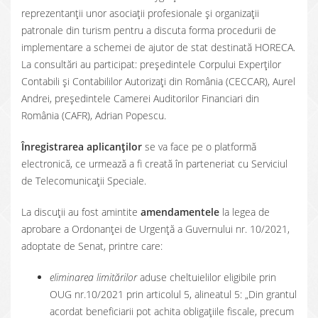
reprezentanții unor asociații profesionale și organizații
patronale din turism pentru a discuta forma procedurii de
implementare a schemei de ajutor de stat destinată HORECA.
La consultări au participat: președintele Corpului Experților
Contabili și Contabililor Autorizați din România (CECCAR), Aurel
Andrei, președintele Camerei Auditorilor Financiari din
România (CAFR), Adrian Popescu.
Înregistrarea aplicanților
se va face pe o platformă
electronică, ce urmează a fi creată în parteneriat cu Serviciul
de Telecomunicații Speciale.
La discuții au fost amintite
amendamentele
la legea de
aprobare a Ordonanței de Urgență a Guvernului nr. 10/2021,
adoptate de Senat, printre care:
eliminarea limitărilor
aduse cheltuielilor eligibile prin
OUG nr.10/2021 prin articolul 5, alineatul 5: „Din grantul
acordat beneficiarii pot achita obligațiile fiscale, precum