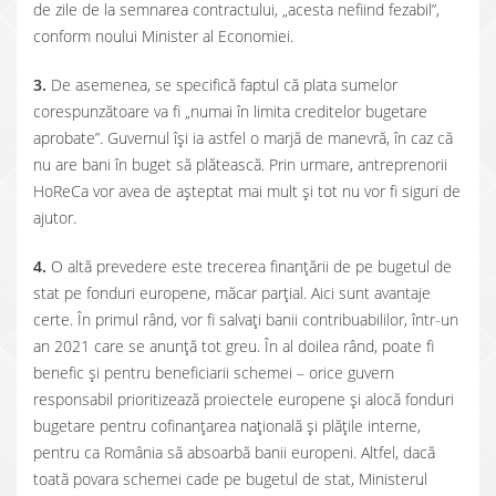
de zile de la semnarea contractului, „acesta nefiind fezabil”,
conform noului Minister al Economiei.
3.
De asemenea, se specifică faptul că plata sumelor
corespunzătoare va fi „numai în limita creditelor bugetare
aprobate”. Guvernul își ia astfel o marjă de manevră, în caz că
nu are bani în buget să plătească. Prin urmare, antreprenorii
HoReCa vor avea de așteptat mai mult și tot nu vor fi siguri de
ajutor.
4.
O altă prevedere este trecerea finanțării de pe bugetul de
stat pe fonduri europene, măcar parțial. Aici sunt avantaje
certe. În primul rând, vor fi salvați banii contribuabililor, într-un
an 2021 care se anunță tot greu. În al doilea rând, poate fi
benefic și pentru beneficiarii schemei – orice guvern
responsabil prioritizează proiectele europene și alocă fonduri
bugetare pentru cofinanțarea națională și plățile interne,
pentru ca România să absoarbă banii europeni. Altfel, dacă
toată povara schemei cade pe bugetul de stat, Ministerul