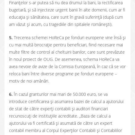
Finanțelor s-ar putea să nu dea drumul la bani, la rectificarea
bugetară, și să injecteze urgent banii în alte domenii, cum ar fi
educația și sănătatea, care sunt în gravă suferință (după cum
am văzut și acum, cu tragediile din spitalele românești).
5.
Trecerea schemei HoReCa pe fonduri europene vine însă și
cu mai multă birocrație pentru beneficiari, fiind necesare mai
multe filtre de control al cheltuirii banilor, care sunt prevăzute
în noul proiect de OUG. De asemenea, schema HoReCa va
avea nevoie de avize de la Comisia Europeană, în caz că se vor
reloca bani între diverse programe pe fonduri europene –
motiv de noi amânări.
6.
În cazul granturilor mai mari de 50.000 euro, se va
introduce certificarea și asumarea bazei de calcul a ajutorului
de stat de către experți contabili și auditori financiari
recunoscuți de instituțiile acreditate. „Baza de calcul a
ajutorului va fi certificată și asumată de către un expert
contabil membru al Corpul Experților Contabili și Contabililor