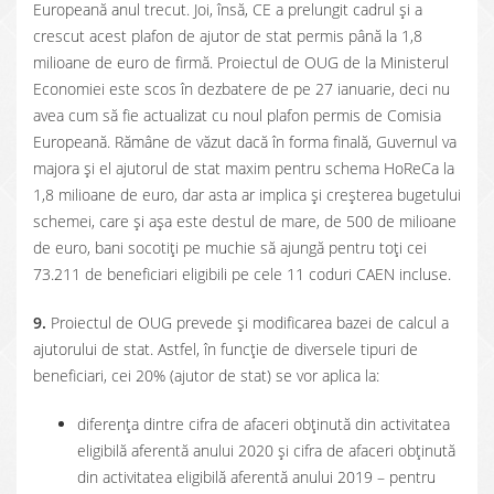
Europeană anul trecut. Joi, însă, CE a prelungit cadrul și a
crescut acest plafon de ajutor de stat permis până la 1,8
milioane de euro de firmă. Proiectul de OUG de la Ministerul
Economiei este scos în dezbatere de pe 27 ianuarie, deci nu
avea cum să fie actualizat cu noul plafon permis de Comisia
Europeană. Rămâne de văzut dacă în forma finală, Guvernul va
majora și el ajutorul de stat maxim pentru schema HoReCa la
1,8 milioane de euro, dar asta ar implica și creșterea bugetului
schemei, care și așa este destul de mare, de 500 de milioane
de euro, bani socotiți pe muchie să ajungă pentru toți cei
73.211 de beneficiari eligibili pe cele 11 coduri CAEN incluse.
9.
Proiectul de OUG prevede și modificarea bazei de calcul a
ajutorului de stat. Astfel, în funcție de diversele tipuri de
beneficiari, cei 20% (ajutor de stat) se vor aplica la:
diferența dintre cifra de afaceri obținută din activitatea
eligibilă aferentă anului 2020 și cifra de afaceri obținută
din activitatea eligibilă aferentă anului 2019 – pentru