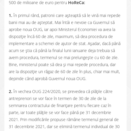
500 de milioane de euro pentru
HoReCa:
1.
În primul rând, patronii care așteaptă să le vină mai repede
banii mai au de așteptat. Mai întâi e nevoie ca Guvernul să
aprobe noua OUG, iar apoi Ministerul Economiei va avea la
dispoziție încă 60 de zile, maximum, să dea procedura de
implementare a schemei de ajutor de stat. Așadar, dacă până
acum se știa că până la finalul lunii ianuarie deja trebuia să
avem procedura, termenul se mai prelungește cu 60 de zile.
Bine, ministerul poate să dea și mai repede procedura, dar
are la dispoziție un răgaz de 60 de zile în plus, chiar mai mult,
depinde când aprobă Guvernul noua OUG.
2.
În vechea OUG 224/2020, se prevedea că plățile către
antreprenori se vor face în termen de 30 de zile de la
semnarea contractului de finanțare pentru fiecare caz în
parte, iar toate plățile se vor face până pe 31 decembrie
2021. Prin modificările propuse rămâne termenul general de
31 decembrie 2021, dar se elimină termenul individual de 30