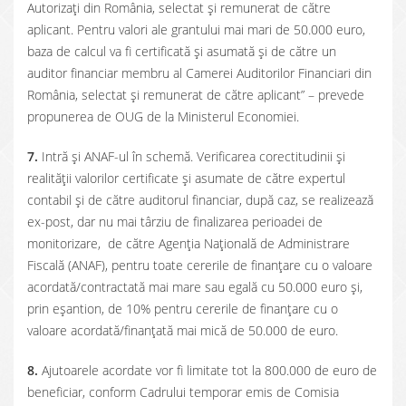
Autorizați din România, selectat și remunerat de către
aplicant. Pentru valori ale grantului mai mari de 50.000 euro,
baza de calcul va fi certificată și asumată și de către un
auditor financiar membru al Camerei Auditorilor Financiari din
România, selectat și remunerat de către aplicant” – prevede
propunerea de OUG de la Ministerul Economiei.
7.
Intră și ANAF-ul în schemă. Verificarea corectitudinii și
realității valorilor certificate și asumate de către expertul
contabil și de către auditorul financiar, după caz, se realizează
ex-post, dar nu mai târziu de finalizarea perioadei de
monitorizare, de către Agenția Națională de Administrare
Fiscală (ANAF), pentru toate cererile de finanțare cu o valoare
acordată/contractată mai mare sau egală cu 50.000 euro și,
prin eșantion, de 10% pentru cererile de finanțare cu o
valoare acordată/finanțată mai mică de 50.000 de euro.
8.
Ajutoarele acordate vor fi limitate tot la 800.000 de euro de
beneficiar, conform Cadrului temporar emis de Comisia