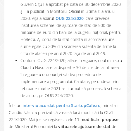
Guvern Cîțu l-a aprobat pe data de 30 decembrie 2020
și l-a publicat în Monitorul Oficial în ultima zi a anului
2020. Așa a apărut
OUG 224/2020
, care prevede
instituirea schemei de ajutoare de stat de 500 de
milioane de euro din bani de la bugetul național, pentru
HoReCa. Ajutorul de la stat constă în acordarea unei
sume egale cu 20% din scăderea suferită de firme la
cifra de afaceri pe anul 2020 față de anul 2019.
Conform OUG 224/2020, aflate în vigoare, noul ministru
Claudiu Năsui are la dispoziție 30 de zile de la intrarea
în vigoare a ordonanței să dea procedura de
implementare a programului. Ca atare, pe undeva prin
februarie-martie 2021 ar fi urmat să pornească schema
de ajutor, pe OUG 224/2020.
Într-un
interviu acordat pentru StartupCafe.ro
, ministrul
Claudiu Năsui a precizat că vrea să facă modificări la OUG
224/2020. Mai jos se regăsesc cele
11 modificări
propuse
de Ministerul Economiei la
viitoarele ajutoare de stat
de