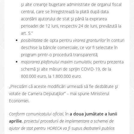
și alte creanțe bugetare administrate de organul fiscal
central, care se înregistrează la plată după data
acordării ajutorului de stat și până la expirarea
perioadei de 12 luni, respectiv 24 de luni, prevăzută la
art. 5.”
posibilitatea
de opta pentru
virarea granturilor
în conturi
deschise la băncile comerciale, ce vor fi selectate în
program printr-o procedură transparentă;
majorarea plafonului maxim cumulativ
, pentru prezenta
schemă și alte măsuri de sprijin COVID-19, de la
800.000 euro, la 1.800.000 euro.
„Precizăm că aceste modificări urmează să fie dezbătute și
votate de Camera Deputaților” – mai spune Ministerul
Economiei.
Conform comunicatului oficial,
în
a doua jumătate a lunii
aprilie
,
proiectul procedurii de implementare a schemei de
ajutor de stat pentru HORECA va fi supus dezbaterii publice.