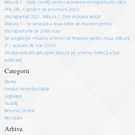
Măsură 1 – Noile condiții pentru acordarea microgranturilor către
PFA, SRL, II (proiect de procedură 2021)
Microgranturi 2021, Măsura 1: Cine va putea aplica?
Măsura 1 – Se lansează a doua ediție de înscriere pentru
microgranturile de 2.000 euro
Se pregătește reluarea schemei de finanțare pentru noua „Măsură
3” – ajutoare de stat COVID
Situația evaluării aplicațiilor depuse pe schema HoReCa a fost
publicată
Categorii
Media
Fonduri nerambursabile
Legislație
Noutăți
Resurse Umane
Recrutare
Arhiva