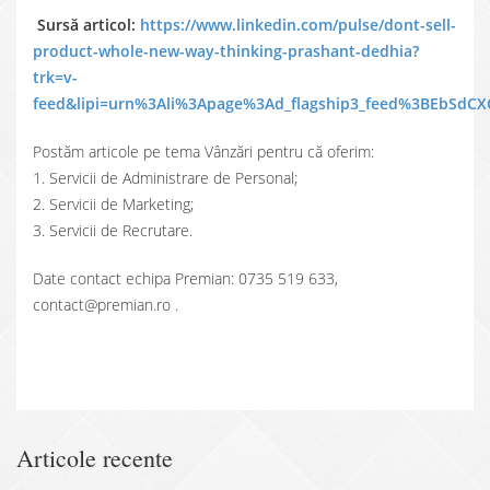
Sursă articol:
https://www.linkedin.com/pulse/dont-sell-
product-whole-new-way-thinking-prashant-dedhia?
trk=v-
feed&lipi=urn%3Ali%3Apage%3Ad_flagship3_feed%3BEbSd
Postăm articole pe tema Vânzări pentru că oferim:
1. Servicii de Administrare de Personal;
2. Servicii de Marketing;
3. Servicii de Recrutare.
Date contact echipa Premian: 0735 519 633,
contact@premian.ro .
Articole recente