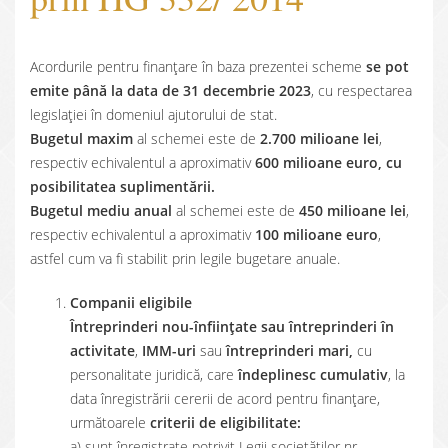
Acordurile pentru finanţare în baza prezentei scheme
se pot
emite până la data de 31 decembrie 2023
, cu respectarea
legislaţiei în domeniul ajutorului de stat.
Bugetul maxim
al schemei este de
2.700 milioane lei
,
respectiv echivalentul a aproximativ
600 milioane euro, cu
posibilitatea suplimentării.
Bugetul mediu anual
al schemei este de
450 milioane lei
,
respectiv echivalentul a aproximativ
100 milioane euro
,
astfel cum va fi stabilit prin legile bugetare anuale.
Companii eligibile
Întreprinderi nou-înființate sau întreprinderi în
activitate
,
IMM-uri
sau
întreprinderi mari,
cu
personalitate juridică, care
îndeplinesc cumulativ
, la
data înregistrării cererii de acord pentru finanţare,
următoarele
criterii de eligibilitate:
a) sunt înregistrate potrivit Legii societăților nr.