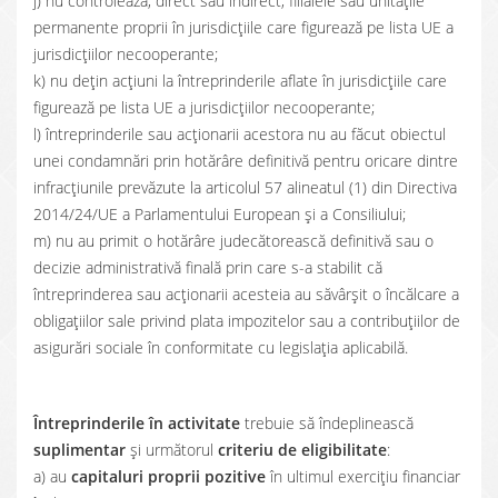
j) nu controlează, direct sau indirect, filialele sau unităţile
permanente proprii în jurisdicţiile care figurează pe lista UE a
jurisdicţiilor necooperante;
k) nu deţin acţiuni la întreprinderile aflate în jurisdicţiile care
figurează pe lista UE a jurisdicţiilor necooperante;
l) întreprinderile sau acţionarii acestora nu au făcut obiectul
unei condamnări prin hotărâre definitivă pentru oricare dintre
infracțiunile prevăzute la articolul 57 alineatul (1) din Directiva
2014/24/UE a Parlamentului European și a Consiliului;
m) nu au primit o hotărâre judecătorească definitivă sau o
decizie administrativă finală prin care s-a stabilit că
întreprinderea sau acţionarii acesteia au săvârşit o încălcare a
obligațiilor sale privind plata impozitelor sau a contribuțiilor de
asigurări sociale în conformitate cu legislaţia aplicabilă.
Întreprinderile în activitate
trebuie să îndeplinească
suplimentar
și următorul
criteriu de eligibilitate
:
a) au
capitaluri proprii pozitive
în ultimul exerciţiu financiar