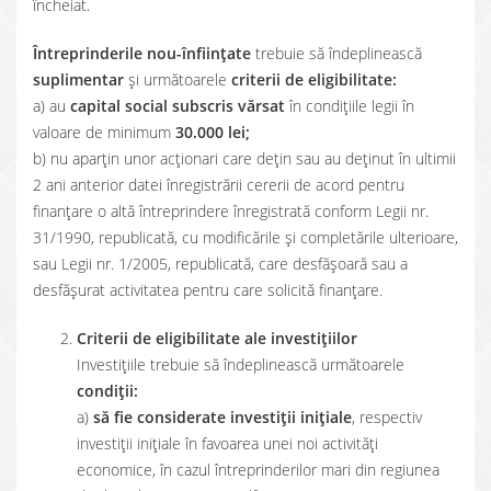
încheiat.
Întreprinderile nou-înfiinţate
trebuie să îndeplinească
suplimentar
și următoarele
criterii de eligibilitate:
a) au
capital social subscris vărsat
în condiţiile legii în
valoare de minimum
30.000 lei;
b) nu aparţin unor acţionari care deţin sau au deţinut în ultimii
2 ani anterior datei înregistrării cererii de acord pentru
finanţare o altă întreprindere înregistrată conform Legii nr.
31/1990, republicată, cu modificările și completările ulterioare,
sau Legii nr. 1/2005, republicată, care desfăşoară sau a
desfăşurat activitatea pentru care solicită finanţare.
Criterii de eligibilitate ale investițiilor
Investițiile trebuie să îndeplinească următoarele
condiții:
a)
să fie considerate investiții inițiale
, respectiv
investiții inițiale în favoarea unei noi activități
economice, în cazul întreprinderilor mari din regiunea