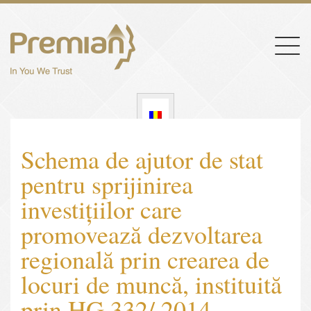
Togg
navig
Schema de ajutor de stat
pentru sprijinirea
investițiilor care
promovează dezvoltarea
regională prin crearea de
locuri de muncă, instituită
prin HG 332/ 2014