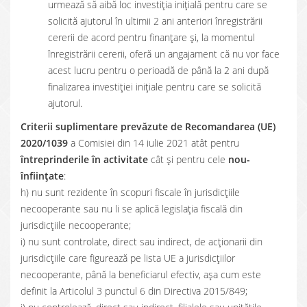
urmează să aibă loc investiția inițială pentru care se
solicită ajutorul în ultimii 2 ani anteriori înregistrării
cererii de acord pentru finanţare şi, la momentul
înregistrării cererii, oferă un angajament că nu vor face
acest lucru pentru o perioadă de până la 2 ani după
finalizarea investiției inițiale pentru care se solicită
ajutorul.
Criterii suplimentare prevăzute de Recomandarea (UE)
2020/1039
a Comisiei din 14 iulie 2021 atât pentru
întreprinderile în activitate
cât și pentru cele
nou-
înfiinţate
:
h) nu sunt rezidente în scopuri fiscale în jurisdicțiile
necooperante sau nu li se aplică legislaţia fiscală din
jurisdicţiile necooperante;
i) nu sunt controlate, direct sau indirect, de acţionarii din
jurisdicţiile care figurează pe lista UE a jurisdicţiilor
necooperante, până la beneficiarul efectiv, aşa cum este
definit la Articolul 3 punctul 6 din Directiva 2015/849;