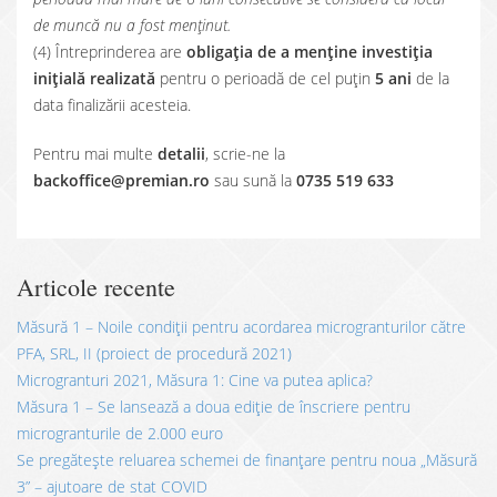
de muncă nu a fost menținut.
(4) Întreprinderea are
obligaţia de a menţine investiţia
iniţială realizată
pentru o perioadă de cel puţin
5 ani
de la
data finalizării acesteia.
Pentru mai multe
detalii
, scrie-ne la
backoffice@premian.ro
sau sună la
0735 519 633
Articole recente
Măsură 1 – Noile condiții pentru acordarea microgranturilor către
PFA, SRL, II (proiect de procedură 2021)
Microgranturi 2021, Măsura 1: Cine va putea aplica?
Măsura 1 – Se lansează a doua ediție de înscriere pentru
microgranturile de 2.000 euro
Se pregătește reluarea schemei de finanțare pentru noua „Măsură
3” – ajutoare de stat COVID