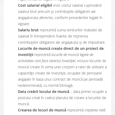
Cost salarial eligibil
este costul salarial cuprinzând
salariul brut precum și contribuțiile obligatorii ale
angajatorului aferente, conform prevederilor legale în
vigoare.
Salariu brut
reprezintă suma veniturilor realizate de
salariat în întreprindere înainte de reținerea
contribuțiilor obligatorii ale angajatului și de impozitare.
Locurile de muncă create direct de un proiect de
investiții
reprezintă
locurile de muncă legate de
activitatea care face obiectul investiției
, inclusiv locurile de
muncă create în urma unei creșteri a ratei de utilizare a
capacității create de investiție, ocupate de persoane
angajate în baza unui contract de muncă pe perioadă
nedeterminată, cu normă întreagă.
Data creării locului de muncă
– data primei ocupări a
postului creat în cadrul planului de creare a locurilor de
muncă.
Crearea de locuri de muncă
reprezintă
creșterea netă