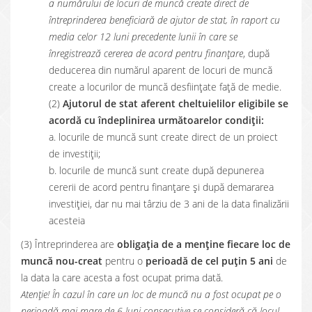
a numărului de locuri de muncă create direct de
întreprinderea beneficiară de ajutor de stat, în raport cu
media celor 12 luni precedente lunii în care se
înregistrează cererea de acord pentru finanţare
, după
deducerea din numărul aparent de locuri de muncă
create a locurilor de muncă desfiinţate faţă de medie.
(2)
Ajutorul de stat aferent cheltuielilor eligibile se
acordă cu îndeplinirea următoarelor condiții:
a. locurile de muncă sunt create direct de un proiect
de investiţii;
b. locurile de muncă sunt create după depunerea
cererii de acord pentru finanțare și după demararea
investiţiei, dar nu mai târziu de 3 ani de la data finalizării
acesteia
(3) Întreprinderea are
obligația de a menține fiecare loc de
muncă nou-creat
pentru o
perioadă de cel puțin 5 ani
de
la data la care acesta a fost ocupat prima dată.
Atenție! În cazul în care un loc de muncă nu a fost ocupat pe o
perioadă mai mare de 6 luni consecutive se consideră că locul