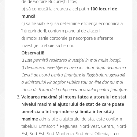
de dezvoltare București-Ilfov;
b) să conducă la crearea a cel puțin
100 locuri de
muncă
;
c) să fie viabile şi să determine eficiența economică a
întreprinderii, conform planului de afaceri;
d) imobilizările corporale şi necorporale aferente
investiţiei trebuie să fie noi.
Observații!
 Este permisă realizarea investiţiei în mai multe locaţii.
 Demararea investiţiei va avea loc doar după depunerea
Cererii de acord pentru finanţare la Registratura generală
a Ministerului Finanțelor Publice sau on-line dar nu mai
târziu de 6 luni de la obținerea acordului pentru finanțare.
Valoarea maximă și intensitatea ajutorului de stat
Nivelul maxim al ajutorului de stat de care poate
beneficia o întreprindere și limita intensității
maxime
admisibile a ajutorului de stat este conform
tabelului următor: * Regiunea: Nord-Vest, Centru, Nord-
Est, Sud-Est, Sud-Muntenia, Sud-Vest Oltenia, cu o