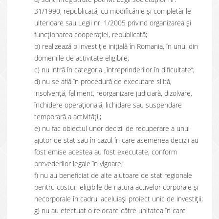
31/1990, republicată, cu modificările și completările
ulterioare sau Legii nr. 1/2005 privind organizarea și
funcționarea cooperației, republicată;
b) realizează o investiţie iniţială în Romania, în unul din
domeniile de activitate eligibile;
c) nu intră în categoria „întreprinderilor în dificultate”;
d) nu se află în procedură de executare silită,
insolvenţă, faliment, reorganizare judiciară, dizolvare,
închidere operațională, lichidare sau suspendare
temporară a activităţii;
e) nu fac obiectul unor decizii de recuperare a unui
ajutor de stat sau în cazul în care asemenea decizii au
fost emise acestea au fost executate, conform
prevederilor legale în vigoare;
f) nu au beneficiat de alte ajutoare de stat regionale
pentru costuri eligibile de natura activelor corporale şi
necorporale în cadrul aceluiaşi proiect unic de investiţii;
g) nu au efectuat o relocare către unitatea în care