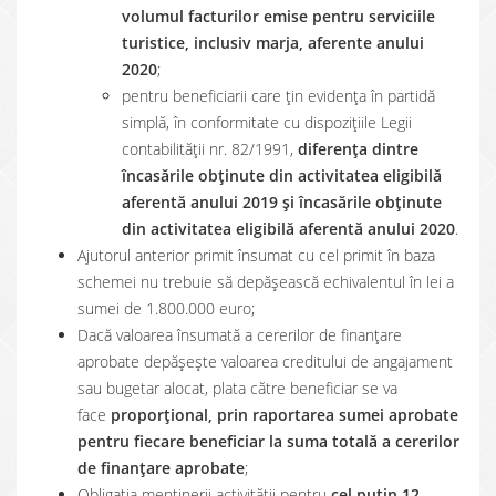
volumul facturilor emise pentru serviciile
turistice, inclusiv marja, aferente anului
2020
;
pentru beneficiarii care țin evidența în partidă
simplă, în conformitate cu dispozițiile Legii
contabilităţii nr. 82/1991,
diferența dintre
încasările obținute din activitatea eligibilă
aferentă anului 2019 și încasările obținute
din activitatea eligibilă aferentă anului 2020
.
Ajutorul anterior primit însumat cu cel primit în baza
schemei nu trebuie să depășească echivalentul în lei a
sumei de 1.800.000 euro;
Dacă valoarea însumată a cererilor de finanțare
aprobate depășește valoarea creditului de angajament
sau bugetar alocat, plata către beneficiar se va
face
proporțional, prin raportarea sumei aprobate
pentru fiecare beneficiar la suma totală a cererilor
de finanțare aprobate
;
Obligația menținerii activității pentru
cel puțin 12