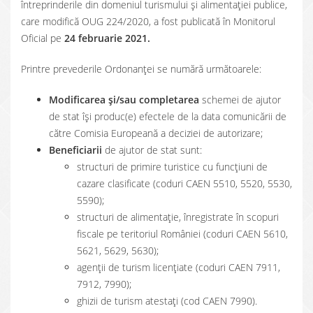
întreprinderile din domeniul turismului și alimentației publice,
care modifică OUG 224/2020, a fost publicată în Monitorul
Oficial pe
24 februarie 2021.
Printre prevederile Ordonanței se numără următoarele:
Modificarea și/sau completarea
schemei de ajutor
de stat își produc(e) efectele de la data comunicării de
către Comisia Europeană a deciziei de autorizare;
Beneficiarii
de ajutor de stat sunt:
structuri de primire turistice cu funcțiuni de
cazare clasificate (coduri CAEN 5510, 5520, 5530,
5590);
structuri de alimentație, înregistrate în scopuri
fiscale pe teritoriul României (coduri CAEN 5610,
5621, 5629, 5630);
agenții de turism licențiate (coduri CAEN 7911,
7912, 7990);
ghizii de turism atestați (cod CAEN 7990).