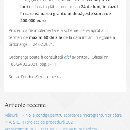
luni
de la data plății sumelor sau
24 de luni, în cazul
în care valoarea grantului depășește suma de
200.000 euro
.
Procedura de implementare a schemei se va aproba în
termen de
maxim 60 de zile
de la data intrării în vigoare a
ordonanței – 24.02.2021.
Ordonanța poate fi consultată
aici
(Monitorul Oficial nr.
186/24.02.2021, pag. 9-11)
Sursa: Fonduri-Structurale.ro
Articole recente
Măsură 1 – Noile condiții pentru acordarea microgranturilor către
PFA, SRL, II (proiect de procedură 2021)
Microgranturi 2021, Măsura 1: Cine va putea aplica?