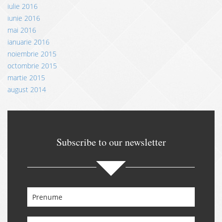
iulie 2016
iunie 2016
mai 2016
ianuarie 2016
noiembrie 2015
octombrie 2015
martie 2015
august 2014
Subscribe to our newsletter