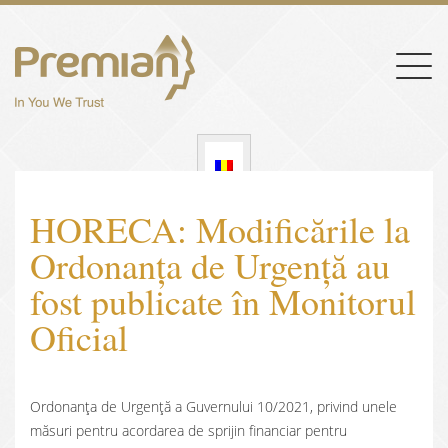
Togg
navig
HORECA: Modificările la
Ordonanța de Urgență au
fost publicate în Monitorul
Oficial
Ordonanța de Urgență a Guvernului 10/2021, privind unele
măsuri pentru acordarea de sprijin financiar pentru