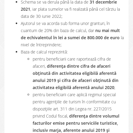
Schema se va derula până la data de
31 decembrie
2021
, iar plata sumelor va fi realizată până cel târziu la
data de 30 iunie 2022;
Ajutorul se va acorda sub forma unor granturi, în
cuantum de 20% din baza de calcul, dar
nu mai mult
de echivalentul în lei a sumei de 800.000 de euro
la
nivel de întreprindere;
Baza de calcul reprezintă:
pentru beneficiarii care raportează cifra de
afaceri,
diferența dintre cifra de afaceri
obținută din activitatea eligibilă aferentă
anului 2019 și cifra de afaceri obținută din
activitatea eligibilă aferentă anului 2020
;
pentru beneficiarii care aplică regimul special
pentru agențiile de turism în conformitate cu
dispozițiile art. 311 din Legea nr. 227/2015
privind Codul fiscal,
diferența dintre volumul
facturilor emise pentru serviciile turistice,
inclusiv marja, aferente anului 2019 și