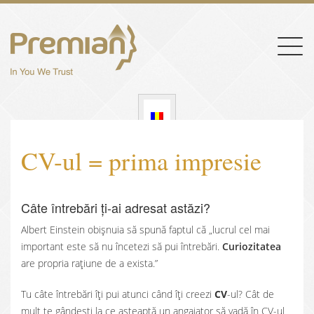
Togg
navig
CV-ul = prima impresie
Câte întrebări ți-ai adresat astăzi?
Albert Einstein obișnuia să spună faptul că „lucrul cel mai
important este să nu încetezi să pui întrebări.
Curiozitatea
are propria rațiune de a exista.”
Tu câte întrebări îți pui atunci când îți creezi
CV
-ul? Cât de
mult te gândești la ce așteaptă un angajator să vadă în CV-ul