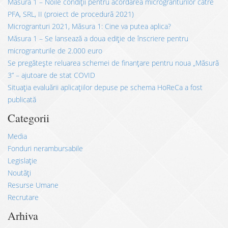
Măsură 1 – Noile condiții pentru acordarea microgranturilor către
PFA, SRL, II (proiect de procedură 2021)
Microgranturi 2021, Măsura 1: Cine va putea aplica?
Măsura 1 – Se lansează a doua ediție de înscriere pentru
microgranturile de 2.000 euro
Se pregătește reluarea schemei de finanțare pentru noua „Măsură
3” – ajutoare de stat COVID
Situația evaluării aplicațiilor depuse pe schema HoReCa a fost
publicată
Categorii
Media
Fonduri nerambursabile
Legislație
Noutăți
Resurse Umane
Recrutare
Arhiva