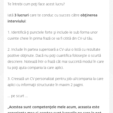
Te întrebi cum poți face acest lucru?
Iată
3 lucruri
care te conduc cu succes către
obținerea
interviului
:
1. Identifică-ți punctele forte și include-le sub forma unor
cuvinte cheie în prima frază ce va fi citită din CV-ul tău.
2. Include în partea superioară a CV-ului o listă cu rezultate
pozitive obținute. Dacă nu poți cuantifica folosește o scurtă
descriere. Notează într-o frază cât mai succintă modul în care
tu poți ajuta compania la care aplici.
3. Creează un CV personalizat pentru job-ul/compania la care
aplici cu informații structurate în maxim 2 pagini.
… pe scurt …
„Acestea sunt competențele mele acum, aceasta este
experiența mea și acestea sunt lucrurile pe care le pot