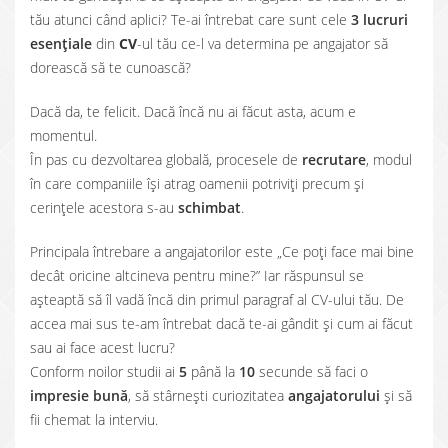
tău atunci când aplici? Te-ai întrebat care sunt cele
3 lucruri
esențiale
din
CV
-ul tău ce-l va determina pe angajator să
dorească să te cunoască?
Dacă da, te felicit. Dacă încă nu ai făcut asta, acum e
momentul.
În pas cu dezvoltarea globală, procesele de
recrutare
, modul
în care companiile își atrag oamenii potriviți precum și
cerințele acestora s-au
schimbat
.
Principala întrebare a angajatorilor este „Ce poți face mai bine
decât oricine altcineva pentru mine?” Iar răspunsul se
așteaptă să îl vadă încă din primul paragraf al CV-ului tău. De
accea mai sus te-am întrebat dacă te-ai gândit și cum ai făcut
sau ai face acest lucru?
Conform noilor studii ai
5
până la
10
secunde să faci o
impresie bună
, să stârnești curiozitatea
angajatorului
și să
fii chemat la interviu.