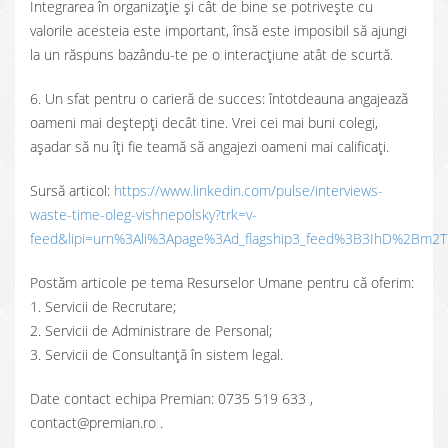
Integrarea în organizație și cât de bine se potrivește cu
valorile acesteia este important, însă este imposibil să ajungi
la un răspuns bazându-te pe o interacțiune atât de scurtă.
6. Un sfat pentru o carieră de succes: întotdeauna angajează
oameni mai deștepți decât tine. Vrei cei mai buni colegi,
așadar să nu îți fie teamă să angajezi oameni mai calificați.
Sursă articol:
https://www.linkedin.com/pulse/interviews-
waste-time-oleg-vishnepolsky?trk=v-
feed&lipi=urn%3Ali%3Apage%3Ad_flagship3_feed%3B3IhD%2Bm2
Postăm articole pe tema Resurselor Umane pentru că oferim:
1. Servicii de Recrutare;
2. Servicii de Administrare de Personal;
3. Servicii de Consultanţă în sistem legal.
Date contact echipa Premian: 0735 519 633 ,
contact@premian.ro .