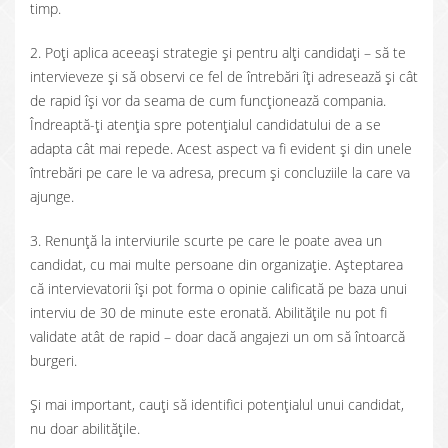
timp.
2. Poți aplica aceeași strategie și pentru alți candidați – să te
intervieveze și să observi ce fel de întrebări îți adresează și cât
de rapid își vor da seama de cum funcționează compania.
Îndreaptă-ți atenția spre potențialul candidatului de a se
adapta cât mai repede. Acest aspect va fi evident și din unele
întrebări pe care le va adresa, precum și concluziile la care va
ajunge.
3. Renunță la interviurile scurte pe care le poate avea un
candidat, cu mai multe persoane din organizație. Așteptarea
că intervievatorii își pot forma o opinie calificată pe baza unui
interviu de 30 de minute este eronată. Abilitățile nu pot fi
validate atât de rapid – doar dacă angajezi un om să întoarcă
burgeri.
Și mai important, cauți să identifici potențialul unui candidat,
nu doar abilitățile.