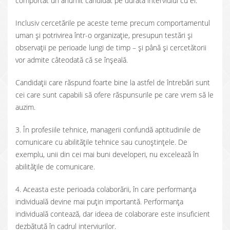
comportat un anumit candidat pe durata interviului cu ei.
Inclusiv cercetările pe aceste teme precum comportamentul
uman și potrivirea într-o organizație, presupun testări și
observații pe perioade lungi de timp – și până și cercetătorii
vor admite câteodată că se înșeală.
Candidații care răspund foarte bine la astfel de întrebări sunt
cei care sunt capabili să ofere răspunsurile pe care vrem să le
auzim.
3. În profesiile tehnice, managerii confundă aptitudinile de
comunicare cu abilitățile tehnice sau cunoștințele. De
exemplu, unii din cei mai buni developeri, nu excelează în
abilitățile de comunicare.
4. Aceasta este perioada colaborării, în care performanța
individuală devine mai puțin importantă. Performanța
individuală contează, dar ideea de colaborare este insuficient
dezbătută în cadrul interviurilor.