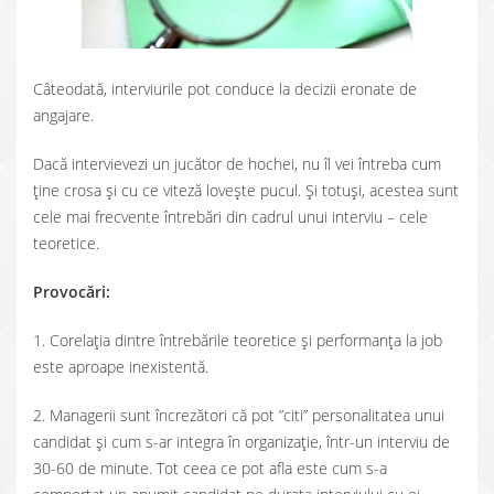
Câteodată, interviurile pot conduce la decizii eronate de
angajare.
Dacă intervievezi un jucător de hochei, nu îl vei întreba cum
ține crosa și cu ce viteză lovește pucul. Și totuși, acestea sunt
cele mai frecvente întrebări din cadrul unui interviu – cele
teoretice.
Provocări:
1. Corelația dintre întrebările teoretice și performanța la job
este aproape inexistentă.
2. Managerii sunt încrezători că pot ”citi” personalitatea unui
candidat și cum s-ar integra în organizație, într-un interviu de
30-60 de minute. Tot ceea ce pot afla este cum s-a