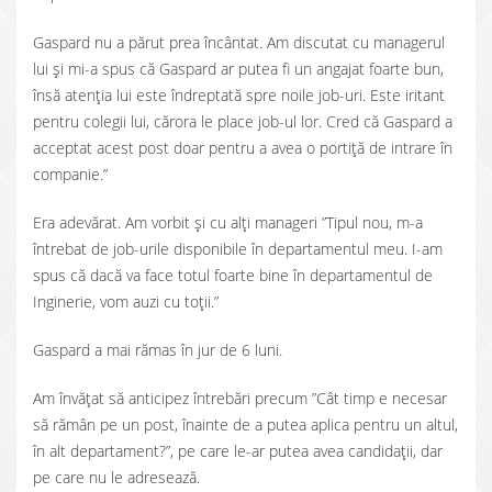
Gaspard nu a părut prea încântat. Am discutat cu managerul
lui și mi-a spus că Gaspard ar putea fi un angajat foarte bun,
însă atenția lui este îndreptată spre noile job-uri. Este iritant
pentru colegii lui, cărora le place job-ul lor. Cred că Gaspard a
acceptat acest post doar pentru a avea o portiță de intrare în
companie.”
Era adevărat. Am vorbit și cu alți manageri ”Tipul nou, m-a
întrebat de job-urile disponibile în departamentul meu. I-am
spus că dacă va face totul foarte bine în departamentul de
Inginerie, vom auzi cu toții.”
Gaspard a mai rămas în jur de 6 luni.
Am învățat să anticipez întrebări precum ”Cât timp e necesar
să rămân pe un post, înainte de a putea aplica pentru un altul,
în alt departament?”, pe care le-ar putea avea candidații, dar
pe care nu le adresează.