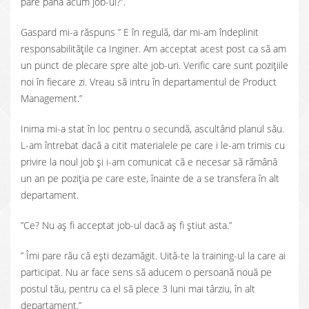
pare până acum job-ul?”.
Gaspard mi-a răspuns ” E în regulă, dar mi-am îndeplinit
responsabilitățile ca Inginer. Am acceptat acest post ca să am
un punct de plecare spre alte job-uri. Verific care sunt pozițiile
noi în fiecare zi. Vreau să intru în departamentul de Product
Management.”
Inima mi-a stat în loc pentru o secundă, ascultând planul său.
L-am întrebat dacă a citit materialele pe care i le-am trimis cu
privire la noul job și i-am comunicat că e necesar să rămână
un an pe poziția pe care este, înainte de a se transfera în alt
departament.
”Ce? Nu aș fi acceptat job-ul dacă aș fi știut asta.”
” Îmi pare rău că ești dezamăgit. Uită-te la training-ul la care ai
participat. Nu ar face sens să aducem o persoană nouă pe
postul tău, pentru ca el să plece 3 luni mai târziu, în alt
departament.”