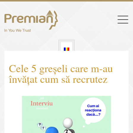
Togg
navig
Cele 5 greșeli care m-au
învățat cum să recrutez