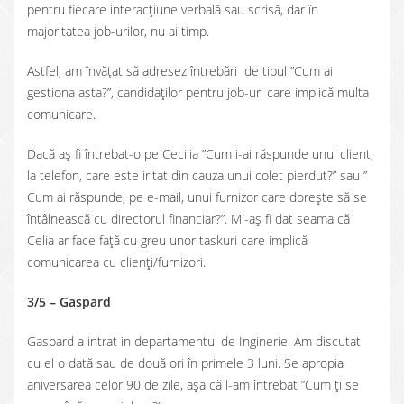
pentru fiecare interacțiune verbală sau scrisă, dar în
majoritatea job-urilor, nu ai timp.
Astfel, am învățat să adresez întrebări de tipul ”Cum ai
gestiona asta?”, candidaților pentru job-uri care implică multa
comunicare.
Dacă aș fi întrebat-o pe Cecilia ”Cum i-ai răspunde unui client,
la telefon, care este iritat din cauza unui colet pierdut?” sau ”
Cum ai răspunde, pe e-mail, unui furnizor care dorește să se
întâlnească cu directorul financiar?”. Mi-aș fi dat seama că
Celia ar face față cu greu unor taskuri care implică
comunicarea cu clienți/furnizori.
3/5 – Gaspard
Gaspard a intrat in departamentul de Inginerie. Am discutat
cu el o dată sau de două ori în primele 3 luni. Se apropia
aniversarea celor 90 de zile, așa că l-am întrebat ”Cum ți se