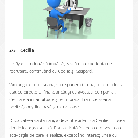
2/5 – Cecilia
Liz Ryan continuă să împărtășească din experiența de
recrutare, continuând cu Cecilia și Gaspard.
”Am angajat o persoană, să îi spunem Cecilia, pentru a lucra
atât cu directorul financiar cât și cu avocatul companiei.
Cecilia era încântătoare și echilibrată. Era o persoană
pozitivă,conștiincioasă și muncitoare.
După câteva săptămâni, a devenit evident că Ceciliei îi lipsea
din delicatețea socială. Era calificată în ceea ce privea toate
activitățile pe care le realiza, exceptând interacțiunea cu