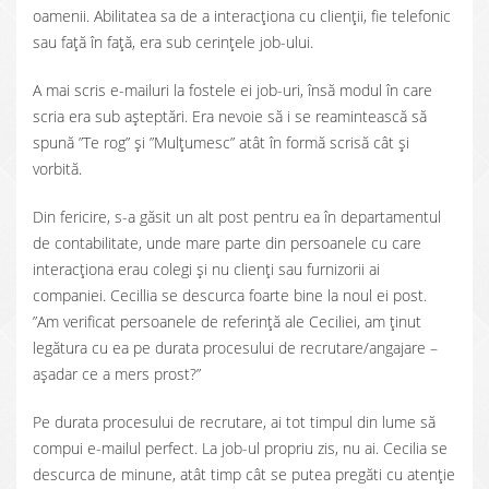
oamenii. Abilitatea sa de a interacționa cu clienții, fie telefonic
sau față în față, era sub cerințele job-ului.
A mai scris e-mailuri la fostele ei job-uri, însă modul în care
scria era sub așteptări. Era nevoie să i se reamintească să
spună ”Te rog” și ”Mulțumesc” atât în formă scrisă cât și
vorbită.
Din fericire, s-a găsit un alt post pentru ea în departamentul
de contabilitate, unde mare parte din persoanele cu care
interacționa erau colegi și nu clienți sau furnizorii ai
companiei. Cecillia se descurca foarte bine la noul ei post.
”Am verificat persoanele de referință ale Ceciliei, am ținut
legătura cu ea pe durata procesului de recrutare/angajare –
așadar ce a mers prost?”
Pe durata procesului de recrutare, ai tot timpul din lume să
compui e-mailul perfect. La job-ul propriu zis, nu ai. Cecilia se
descurca de minune, atât timp cât se putea pregăti cu atenție