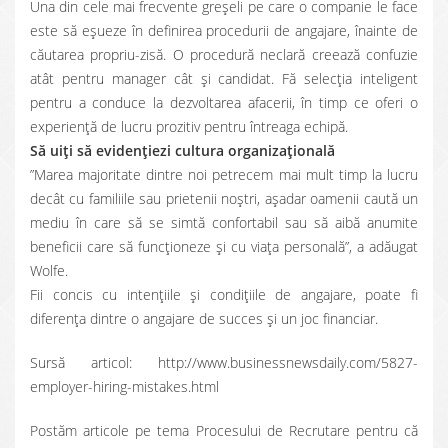
Una din cele mai frecvente greșeli pe care o companie le face
este să eșueze în definirea procedurii de angajare, înainte de
căutarea propriu-zisă. O procedură neclară creează confuzie
atât pentru manager cât și candidat. Fă selecția inteligent
pentru a conduce la dezvoltarea afacerii, în timp ce oferi o
experiență de lucru prozitiv pentru întreaga echipă.
Să uiți să evidențiezi cultura organizațională
”Marea majoritate dintre noi petrecem mai mult timp la lucru
decât cu familiile sau prietenii noștri, așadar oamenii caută un
mediu în care să se simtă confortabil sau să aibă anumite
beneficii care să funcționeze și cu viața personală”, a adăugat
Wolfe.
Fii concis cu intențiile și condițiile de angajare, poate fi
diferența dintre o angajare de succes și un joc financiar.
Sursă articol: http://www.businessnewsdaily.com/5827-
employer-hiring-mistakes.html
Postăm articole pe tema Procesului de Recrutare pentru că