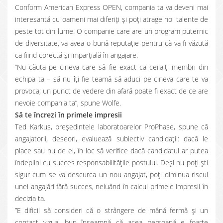
Conform American Express OPEN, compania ta va deveni mai
interesantă cu oameni mai diferiți și poți atrage noi talente de
peste tot din lume. O companie care are un program puternic
de diversitate, va avea o bună reputație pentru că va fi văzută
ca fiind corectă și imparțială în angajare.
”Nu căuta pe cineva care să fie exact ca ceilalți membri din
echipa ta – să nu îți fie teamă să aduci pe cineva care te va
provoca; un punct de vedere din afară poate fi exact de ce are
nevoie compania ta”, spune Wolfe.
Să te încrezi în primele impresii
Ted Karkus, președintele laboratoarelor ProPhase, spune că
angajatorii, deseori, evaluează subiectiv candidații: dacă le
place sau nu de ei, în loc să verifice dacă candidatul ar putea
îndeplini cu succes responsabilitățile postului. Deși nu poți ști
sigur cum se va descurca un nou angajat, poți diminua riscul
unei angajări fără succes, neluând în calcul primele impresii în
decizia ta.
”E dificil să consideri că o strângere de mână fermă și un
contact vizual bun înseamnă că acea persoană e foarte