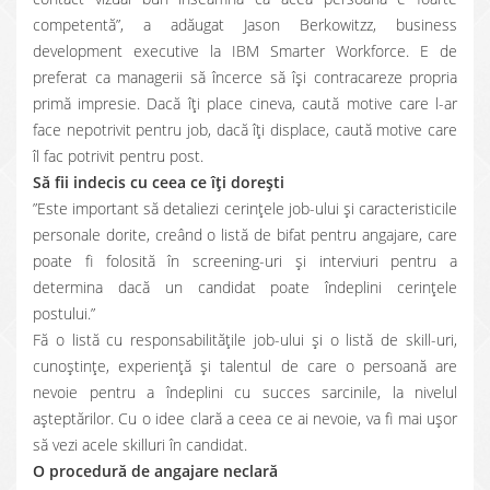
competentă”, a adăugat Jason Berkowitzz, business
development executive la IBM Smarter Workforce. E de
preferat ca managerii să încerce să își contracareze propria
primă impresie. Dacă îți place cineva, caută motive care l-ar
face nepotrivit pentru job, dacă îți displace, caută motive care
îl fac potrivit pentru post.
Să fii indecis cu ceea ce îți dorești
”Este important să detaliezi cerințele job-ului și caracteristicile
personale dorite, creând o listă de bifat pentru angajare, care
poate fi folosită în screening-uri și interviuri pentru a
determina dacă un candidat poate îndeplini cerințele
postului.”
Fă o listă cu responsabilitățile job-ului și o listă de skill-uri,
cunoștințe, experiență și talentul de care o persoană are
nevoie pentru a îndeplini cu succes sarcinile, la nivelul
așteptărilor. Cu o idee clară a ceea ce ai nevoie, va fi mai ușor
să vezi acele skilluri în candidat.
O procedură de angajare neclară