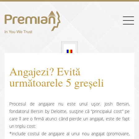
Togg
navig
Angajezi? Evită
următoarele 5 greșeli
Procesul de angajare nu este unul ușor. Josh Bersin,
fondatorul Bersin by Deloitte, susține că ”principalul cost” pe
care îl are o firmă atunci când pierde un angajat, este de fapt
un triplu cost:
*include costul de angajare al unui nou angajat (promovare,