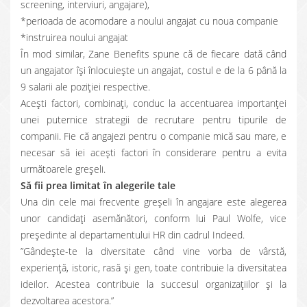
screening, interviuri, angajare),
*perioada de acomodare a noului angajat cu noua companie
*instruirea noului angajat
În mod similar, Zane Benefits spune că de fiecare dată când
un angajator își înlocuiește un angajat, costul e de la 6 până la
9 salarii ale poziției respective.
Acești factori, combinați, conduc la accentuarea importanței
unei puternice strategii de recrutare pentru tipurile de
companii. Fie că angajezi pentru o companie mică sau mare, e
necesar să iei acești factori în considerare pentru a evita
următoarele greșeli.
Să fii prea limitat în alegerile tale
Una din cele mai frecvente greșeli în angajare este alegerea
unor candidați asemănători, conform lui Paul Wolfe, vice
președinte al departamentului HR din cadrul Indeed.
”Gândește-te la diversitate când vine vorba de vârstă,
experiență, istoric, rasă și gen, toate contribuie la diversitatea
ideilor. Acestea contribuie la succesul organizațiilor și la
dezvoltarea acestora.”