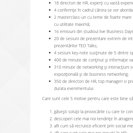
18 directori de HR, experți cu vastă experie
4 conferințe în cadrul cărora se vor abord
2 masterclass-uri cu teme de foarte mare ac
cu utilitate maximă;
16 emisiuni din studioul live Business Days
20 de sesiuni de prezentare extrem de inte
prezentărilor TED Talks;
4 sesiuni key-note susținute de 5 dintre spe
400 de minute de conținut și informație valo
310 minute de networking și interacțiuni so
expozițională și de business networking;
350 de directori de HR, top manageri si pr
durata evenimentului.
Care sunt cele 5 motive pentru care este bine s
găsești soluții la provocările cu care te con
descoperi cele mai noi tendințe în atragere
afli cum să recrutezi eficient prin social me
afli care sunt cele mai noi inovații în HR;