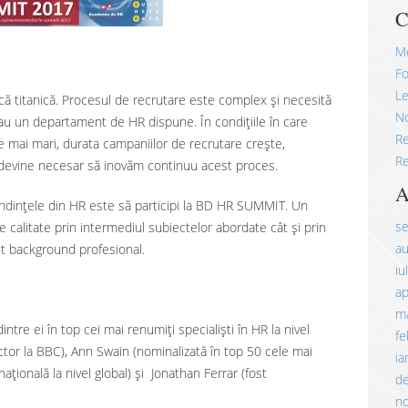
C
M
Fo
Le
că titanică. Procesul de recrutare este complex și necesită
No
 sau un departament de HR dispune. În condițiile în care
R
ce mai mari, durata campaniilor de recrutare crește,
Re
e, devine necesar să inovăm continuu acest proces.
A
endințele din HR este să participi la BD HR SUMMIT. Un
s
 calitate prin intermediul subiectelor abordate cât și prin
a
t background profesional.
iu
ap
ma
dintre ei în top cei mai renumiți specialiști în HR la nivel
fe
or la BBC), Ann Swain (nominalizată în top 50 cele mai
ia
ațională la nivel global) și Jonathan Ferrar (fost
d
n