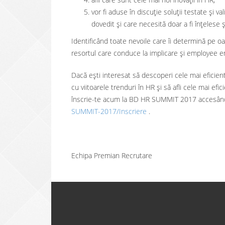
vor fi aduse în discuție soluții testate și va
dovedit și care necesită doar a fi înțelese și
Identificând toate nevoile care îi determină pe
resortul care conduce la implicare şi employee 
Dacă ești interesat să descoperi cele mai eficiente
cu viitoarele trenduri în HR și să afli cele mai efi
înscrie-te acum la BD HR SUMMIT 2017 accesând
SUMMIT-2017/Inscriere
.
Echipa Premian Recrutare