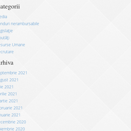
ategorii
edia
nduri nerambursabile
gislație
utăți
esurse Umane
crutare
rhiva
eptembrie 2021
ugust 2021
lie 2021
rilie 2021
rtie 2021
bruarie 2021
nuarie 2021
ecembrie 2020
oiembrie 2020