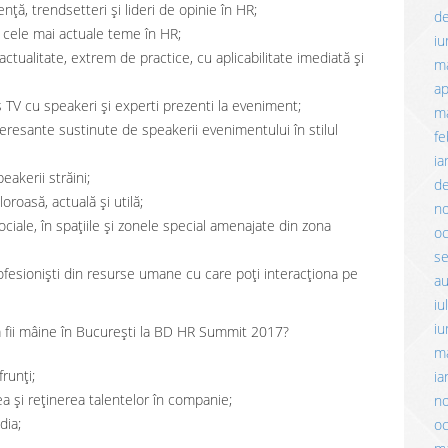
nță, trendsetteri și lideri de opinie în HR;
d
a cele mai actuale teme în HR;
iu
tualitate, extrem de practice, cu aplicabilitate imediată și
m
ap
 TV cu speakeri și experti prezenti la eveniment;
ma
resante sustinute de speakerii evenimentului în stilul
fe
ia
akerii străini;
d
roasă, actuală și utilă;
n
ciale, în spațiile și zonele special amenajate din zona
o
s
ofesioniști din resurse umane cu care poți interacționa pe
a
iu
iu
ă fii mâine în București la BD HR Summit 2017?
m
frunți;
ia
a și reținerea talentelor în companie;
n
dia;
o