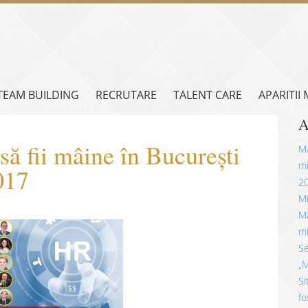
TEAM BUILDING
RECRUTARE
TALENT CARE
APARITII
A
să fii mâine în București
Mă
mi
017
2
Mi
Mă
mi
Se
„M
Si
fo