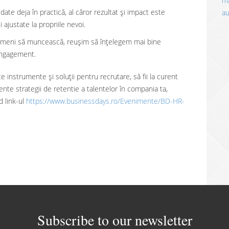
ma
lidate deja în practică, al căror rezultat și impact este
a
 ajustate la propriile nevoi.
 oameni să muncească, reuşim să înţelegem mai bine
engagement.
 instrumente și soluții pentru recrutare, să fii la curent
ciente strategii de retentie a talentelor în compania ta,
 link-ul
https://www.businessdays.ro/Evenimente/BD-HR-
Subscribe to our newsletter