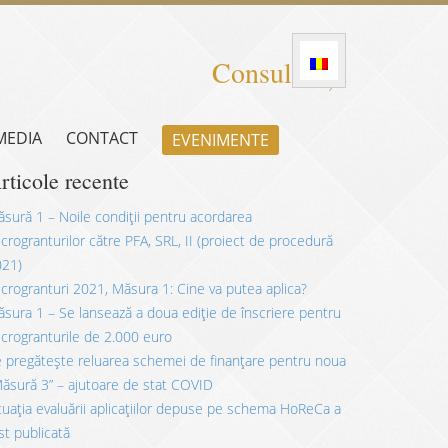
Consultanță
 MEDIA
CONTACT
EVENIMENTE
rticole recente
sură 1 – Noile condiții pentru acordarea
crogranturilor către PFA, SRL, II (proiect de procedură
021)
crogranturi 2021, Măsura 1: Cine va putea aplica?
sura 1 – Se lansează a doua ediție de înscriere pentru
crogranturile de 2.000 euro
 pregătește reluarea schemei de finanțare pentru noua
ăsură 3” – ajutoare de stat COVID
tuația evaluării aplicațiilor depuse pe schema HoReCa a
st publicată