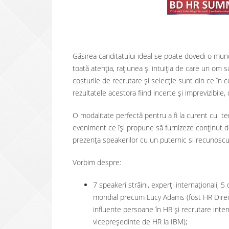
Găsirea canditatului ideal se poate dovedi o mun
toată atenția, rațiunea și intuiția de care un om
costurile de recrutare și selecție sunt din ce în 
rezultatele acestora fiind incerte și imprevizibil
O modalitate perfectă pentru a fi la curent cu t
eveniment ce își propune să furnizeze conținut de
prezența speakerilor cu un puternic si recunoscu
Vorbim despre:
7 speakeri străini, experți internaționali, 5 
mondial precum Lucy Adams (fost HR Direct
influente persoane în HR și recrutare intern
vicepreședinte de HR la IBM);